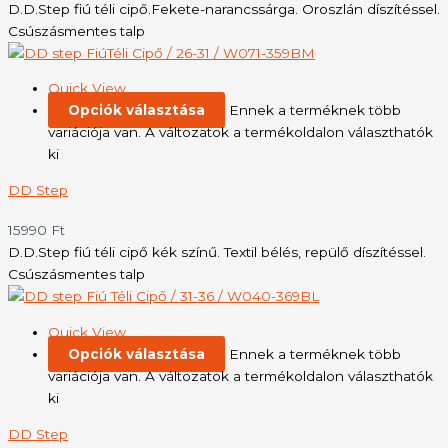
D.D.Step fiú téli cipő.Fekete-narancssárga. Oroszlán díszítéssel.
Csúszásmentes talp
Quick View
Opciók választása
Ennek a terméknek több
variációja van. A változatok a termékoldalon választhatók
ki
DD Step
15990
Ft
D.D.Step fiú téli cipő kék színű. Textil bélés, repülő díszítéssel.
Csúszásmentes talp
Quick View
Opciók választása
Ennek a terméknek több
variációja van. A változatok a termékoldalon választhatók
ki
DD Step