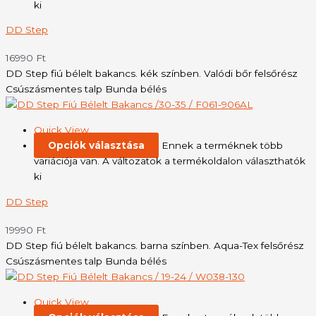
ki
DD Step
16990
Ft
DD Step fiú bélelt bakancs. kék színben. Valódi bőr felsőrész
Csúszásmentes talp Bunda bélés
Quick View
Opciók választása
Ennek a terméknek több
variációja van. A változatok a termékoldalon választhatók
ki
DD Step
19990
Ft
DD Step fiú bélelt bakancs. barna színben. Aqua-Tex felsőrész
Csúszásmentes talp Bunda bélés
Quick View