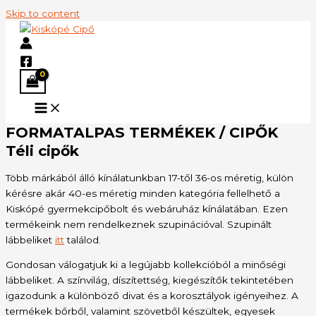
Skip to content
FORMATALPAS TERMÉKEK / CIPŐK
Téli cipők
Több márkából álló kínálatunkban 17-től 36-os méretig, külön
kérésre akár 40-es méretig minden kategória fellelhető a
Kiskópé gyermekcipőbolt és webáruház kínálatában. Ezen
termékeink nem rendelkeznek szupinációval. Szupinált
lábbeliket
itt
találod.
Gondosan válogatjuk ki a legújabb kollekcióból a minőségi
lábbeliket. A színvilág, díszítettség, kiegészítők tekintetében
igazodunk a különböző divat és a korosztályok igényeihez. A
termékek bőrből, valamint szövetből készültek, egyesek