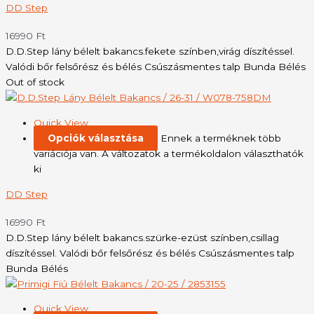
DD Step
16990
Ft
D.D.Step lány bélelt bakancs.fekete színben,virág díszítéssel.
Valódi bőr felsőrész és bélés Csúszásmentes talp Bunda Bélés
Out of stock
Quick View
Opciók választása
Ennek a terméknek több
variációja van. A változatok a termékoldalon választhatók
ki
DD Step
16990
Ft
D.D.Step lány bélelt bakancs.szürke-ezüst színben,csillag
díszítéssel. Valódi bőr felsőrész és bélés Csúszásmentes talp
Bunda Bélés
Quick View