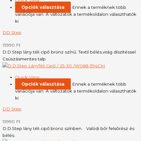
Quick View
Opciók választása
Ennek a terméknek több
variációja van. A változatok a termékoldalon választhatók
ki
DD Step
15990
Ft
D.D.Step lány téli cipő bronz színű. Textil bélés,virág díszítéssel.
Csúszásmentes talp
Quick View
Opciók választása
Ennek a terméknek több
variációja van. A változatok a termékoldalon választhatók
ki
DD Step
15990
Ft
D.D.Step lány téli cipő.bronz színben. Valódi bőr felsőrész és
bélés.