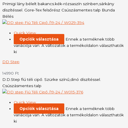
Primigi lány bélelt bakancs.kék-rózsaszín színben,sárkány
díszítéssel. Gore-Tex felsőrész Csúszásmentes talp Bunda
Bélés
Quick View
Opciók választása
Ennek a terméknek több
variációja van. A változatok a termékoldalon választhatók
ki
DD Step
14990
Ft
D.D.Step fiú téli cipő. Szürke színű,dinó díszítéssel.
Csúszásmentes talp
Quick View
Opciók választása
Ennek a terméknek több
variációja van. A változatok a termékoldalon választhatók
ki