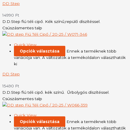
DD Step
14990
Ft
D.D.Step fiú téli cipő. Kék színű,repülő díszítéssel.
Csúszásmentes talp
Quick View
Opciók választása
Ennek a terméknek több
variációja van. A változatok a termékoldalon választhatók
ki
DD Step
15490
Ft
D.D.Step fiú téli cipő. kék színű. Űrbolygós díszítéssel.
Csúszásmentes talp
Quick View
Opciók választása
Ennek a terméknek több
variációja van. A változatok a termékoldalon választhatók