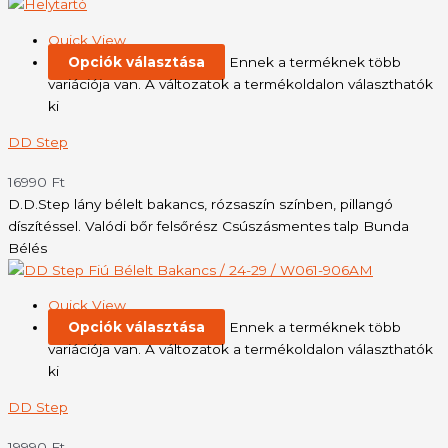
Quick View
Opciók választása
Ennek a terméknek több
variációja van. A változatok a termékoldalon választhatók
ki
DD Step
16990
Ft
D.D.Step lány bélelt bakancs, rózsaszín színben, pillangó
díszítéssel. Valódi bőr felsőrész Csúszásmentes talp Bunda
Bélés
Quick View
Opciók választása
Ennek a terméknek több
variációja van. A változatok a termékoldalon választhatók
ki
DD Step
19990
Ft