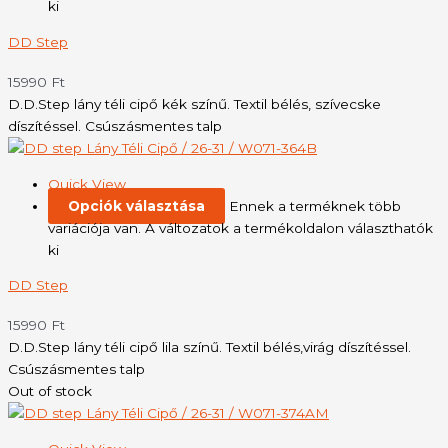
ki
DD Step
15990
Ft
D.D.Step lány téli cipő kék színű. Textil bélés, szívecske
díszítéssel. Csúszásmentes talp
Quick View
Opciók választása
Ennek a terméknek több
variációja van. A változatok a termékoldalon választhatók
ki
DD Step
15990
Ft
D.D.Step lány téli cipő lila színű. Textil bélés,virág díszítéssel.
Csúszásmentes talp
Out of stock