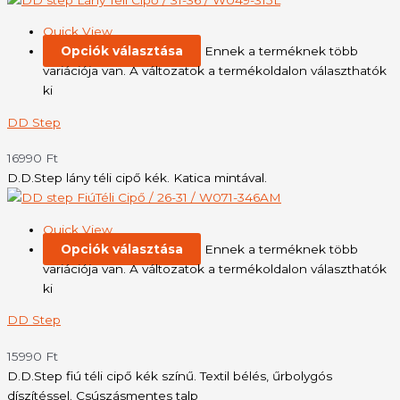
Quick View
Opciók választása
Ennek a terméknek több
variációja van. A változatok a termékoldalon választhatók
ki
DD Step
16990
Ft
D.D.Step lány téli cipő kék. Katica mintával.
Quick View
Opciók választása
Ennek a terméknek több
variációja van. A változatok a termékoldalon választhatók
ki
DD Step
15990
Ft
D.D.Step fiú téli cipő kék színű. Textil bélés, űrbolygós
díszítéssel. Csúszásmentes talp