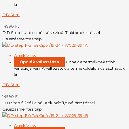
ki
DD Step
14990
Ft
D.D.Step fiú téli cipő. kék színű. Traktor díszítéssel.
Csúszásmentes talp
Quick View
Opciók választása
Ennek a terméknek több
variációja van. A változatok a termékoldalon választhatók
ki
DD Step
14990
Ft
D.D.Step fiú téli cipő. Kék színű,dinó díszítéssel.
Csúszásmentes talp
Quick View