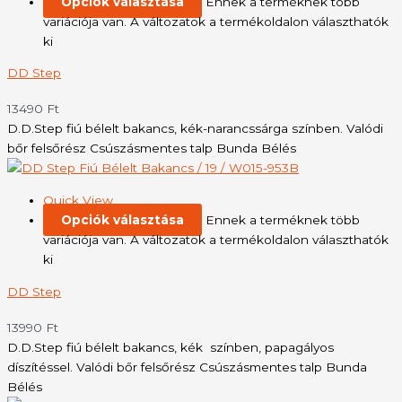
Opciók választása
Ennek a terméknek több
variációja van. A változatok a termékoldalon választhatók
ki
DD Step
13490
Ft
D.D.Step fiú bélelt bakancs, kék-narancssárga színben. Valódi
bőr felsőrész Csúszásmentes talp Bunda Bélés
Quick View
Opciók választása
Ennek a terméknek több
variációja van. A változatok a termékoldalon választhatók
ki
DD Step
13990
Ft
D.D.Step fiú bélelt bakancs, kék színben, papagályos
díszítéssel. Valódi bőr felsőrész Csúszásmentes talp Bunda
Bélés