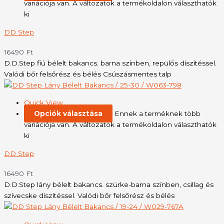
variációja van. A változatok a termékoldalon választhatók
ki
DD Step
16490
Ft
D.D.Step fiú bélelt bakancs. barna színben, repülős díszítéssel.
Valódi bőr felsőrész és bélés Csúszásmentes talp
Quick View
Opciók választása
Ennek a terméknek több
variációja van. A változatok a termékoldalon választhatók
ki
DD Step
16490
Ft
D.D.Step lány bélelt bakancs. szürke-barna színben, csillag és
szívecske díszítéssel. Valódi bőr felsőrész és bélés