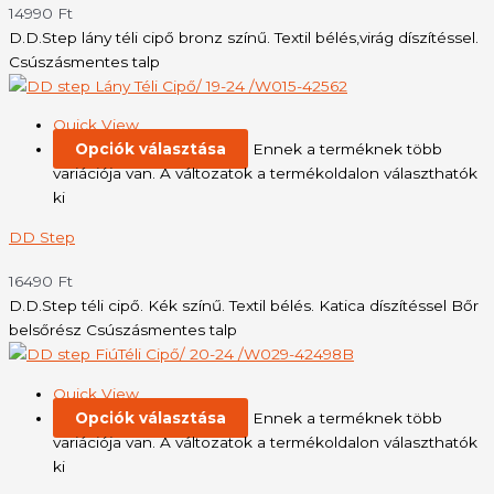
14990
Ft
D.D.Step lány téli cipő bronz színű. Textil bélés,virág díszítéssel.
Csúszásmentes talp
Quick View
Opciók választása
Ennek a terméknek több
variációja van. A változatok a termékoldalon választhatók
ki
DD Step
16490
Ft
D.D.Step téli cipő. Kék színű. Textil bélés. Katica díszítéssel Bőr
belsőrész Csúszásmentes talp
Quick View
Opciók választása
Ennek a terméknek több
variációja van. A változatok a termékoldalon választhatók
ki