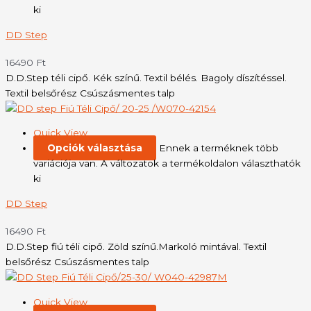
ki
DD Step
16490
Ft
D.D.Step téli cipő. Kék színű. Textil bélés. Bagoly díszítéssel.
Textil belsőrész Csúszásmentes talp
Quick View
Opciók választása
Ennek a terméknek több
variációja van. A változatok a termékoldalon választhatók
ki
DD Step
16490
Ft
D.D.Step fiú téli cipő. Zöld színű.Markoló mintával. Textil
belsőrész Csúszásmentes talp
Quick View