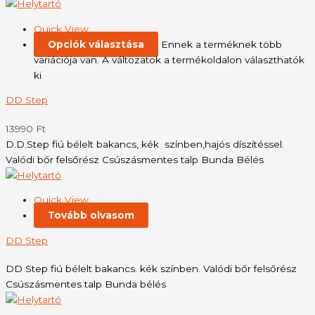
Quick View
Opciók választása
Ennek a terméknek több
variációja van. A változatok a termékoldalon választhatók
ki
DD Step
13990
Ft
D.D.Step fiú bélelt bakancs, kék színben,hajós díszítéssel.
Valódi bőr felsőrész Csúszásmentes talp Bunda Bélés
Quick View
Tovább olvasom
DD Step
DD Step fiú bélelt bakancs. kék színben. Valódi bőr felsőrész
Csúszásmentes talp Bunda bélés