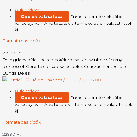
Quick View
Opciók választása
Ennek a terméknek több
variációja van. A változatok a termékoldalon választhatók
ki
Formatalpas cipők
22990
Ft
Primigi lány bélelt bakancs.kék-rózsaszín színben,sárkány
díszítéssel. Gore-tex felsőrész és bélés Csúszásmentes talp
Bunda Bélés
Quick View
Opciók választása
Ennek a terméknek több
variációja van. A változatok a termékoldalon választhatók
ki
Formatalpas cipők
22990
Ft