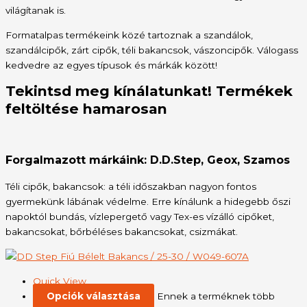
világítanak is.
Formatalpas termékeink közé tartoznak a szandálok,
szandálcipők, zárt cipők, téli bakancsok, vászoncipők. Válogass
kedvedre az egyes típusok és márkák között!
Tekintsd meg kínálatunkat! Termékek
feltöltése hamarosan
Forgalmazott márkáink: D.D.Step, Geox, Szamos
Téli cipők, bakancsok: a téli időszakban nagyon fontos
gyermekünk lábának védelme. Erre kínálunk a hidegebb őszi
napoktól bundás, vízlepergető vagy Tex-es vízálló cipőket,
bakancsokat, bőrbéléses bakancsokat, csizmákat.
Quick View
Opciók választása
Ennek a terméknek több