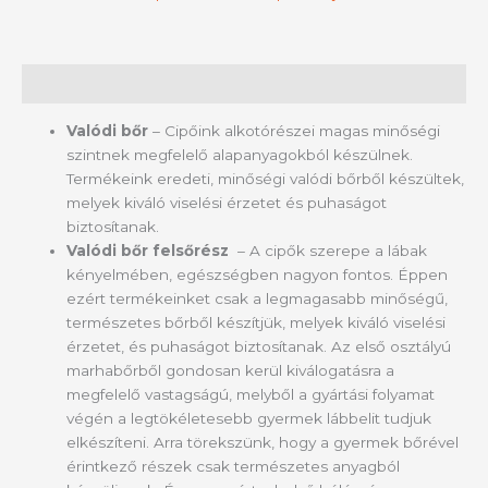
Leírás
Valódi bőr
– Cipőink alkotórészei magas minőségi
szintnek megfelelő alapanyagokból készülnek.
Termékeink eredeti, minőségi valódi bőrből készültek,
melyek kiváló viselési érzetet és puhaságot
biztosítanak.
Valódi bőr felsőrész
– A cipők szerepe a lábak
kényelmében, egészségben nagyon fontos. Éppen
ezért termékeinket csak a legmagasabb minőségű,
természetes bőrből készítjük, melyek kiváló viselési
érzetet, és puhaságot biztosítanak. Az első osztályú
marhabőrből gondosan kerül kiválogatásra a
megfelelő vastagságú, melyből a gyártási folyamat
végén a legtökéletesebb gyermek lábbelit tudjuk
elkészíteni. Arra törekszünk, hogy a gyermek bőrével
érintkező részek csak természetes anyagból