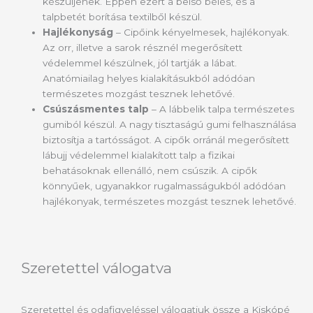
készüljenek. Éppen ezért a belső bélés, és a
talpbetét borítása textilből készül.
Hajlékonyság
– Cipőink kényelmesek, hajlékonyak.
Az orr, illetve a sarok résznél megerősített
védelemmel készülnek, jól tartják a lábat.
Anatómiailag helyes kialakításukból adódóan
természetes mozgást tesznek lehetővé.
Csúszásmentes talp
– A lábbelik talpa természetes
gumiból készül. A nagy tisztaságú gumi felhasználása
biztosítja a tartósságot. A cipők orránál megerősített
lábujj védelemmel kialakított talp a fizikai
behatásoknak ellenálló, nem csúszik. A cipők
könnyűek, ugyanakkor rugalmasságukból adódóan
hajlékonyak, természetes mozgást tesznek lehetővé.
Szeretettel válogatva
Szeretettel és odafigyeléssel válogatjuk össze a Kiskópé