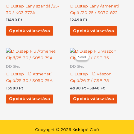
több
több
D.D.step Lány szandál/25-
D.D.step Lány Átmeneti
variációja
variációj
30 / K03-372A
Cipő /20-25 / S070-822
van.
van.
11490
Ft
12490
Ft
A
A
változatok
változat
Opciók választása
Opciók választása
a
a
termékoldalon
terméko
választhatók
választh
Ártartomány:
Ennek
Ennek
4990 Ft
ki
ki
Sale!
Sale!
a
a
-
terméknek
termék
5840 Ft
DD Step
DD Step
több
több
D.D.step Fiú Átmeneti
D.D.step Fiú Vászon
variációja
variációj
Cipő/25-30 / S050-79A
Cipő/26-31/ CSB-75
van.
van.
13990
Ft
4990
Ft
–
5840
Ft
A
A
változatok
változat
Opciók választása
Opciók választása
a
a
termékoldalon
terméko
választhatók
választh
ki
ki
Copyright © 2026 Kiskópé Cipő