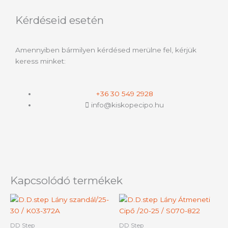
Kérdéseid esetén
Amennyiben bármilyen kérdésed merülne fel, kérjük
keress minket:
+36 30 549 2928
info@kiskopecipo.hu
Kapcsolódó termékek
Ennek
Ennek
a
a
terméknek
termék
DD Step
DD Step