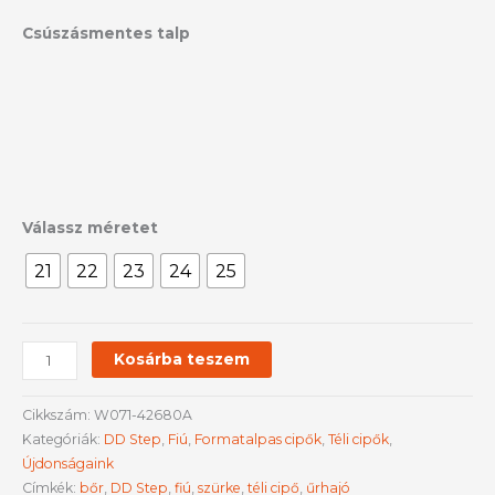
Csúszásmentes talp
Válassz méretet
21
22
23
24
25
Kosárba teszem
Cikkszám:
W071-42680A
Kategóriák:
DD Step
,
Fiú
,
Formatalpas cipők
,
Téli cipők
,
Újdonságaink
Címkék:
bőr
,
DD Step
,
fiú
,
szürke
,
téli cipő
,
űrhajó