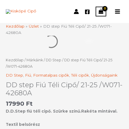
Skip
to
content
Kezdőlap
»
Üzlet
»
DD step Fiú Téli Cipő/ 21-25 /W071-
42680A
DD
step
Fiú
Téli
Kezdőlap
/
Márkáink
/
DD Step
/ DD step Fiú Téli Cipő/ 21-25
Cipő/
/W071-42680A
21-
DD Step
,
Fiú
,
Formatalpas cipők
,
Téli cipők
,
Újdonságaink
25
/W071-
DD step Fiú Téli Cipő/ 21-25 /W071-
42680A
42680A
mennyiség
17990
Ft
D.D.Step fiú téli cipő. Szürke színű.Rakéta mintával.
Textil belsőrész