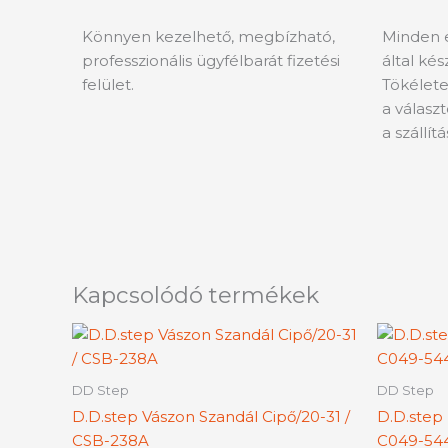
Könnyen kezelhető, megbízható,
Minden 
professzionális ügyfélbarát fizetési
által ké
felület.
Tökélete
a válasz
a szállít
Kapcsolódó termékek
Ártartomány:
Ennek
5090 Ft
a
-
terméknek
5490 Ft
DD Step
DD Step
több
D.D.step Vászon Szandál Cipő/20-31 /
D.D.step 
variációja
CSB-238A
C049-54