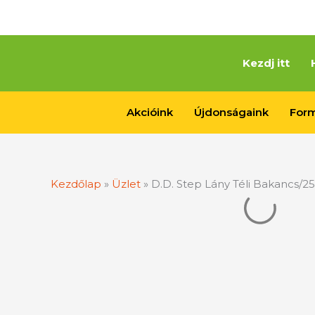
Skip
to
content
Kezdj itt
Akcióink
Újdonságaink
Form
Kezdőlap
»
Üzlet
»
D.D. Step Lány Téli Bakancs/