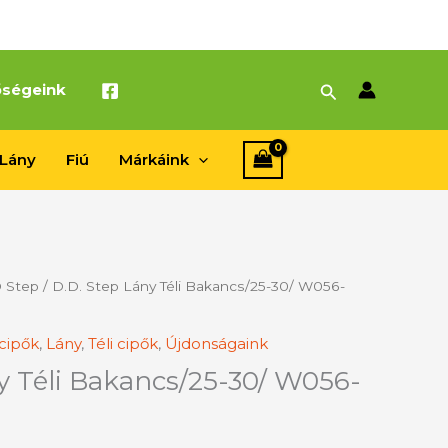
Search
őségeink
Lány
Fiú
Márkáink
 Step
/ D.D. Step Lány Téli Bakancs/25-30/ W056-
cipők
,
Lány
,
Téli cipők
,
Újdonságaink
y Téli Bakancs/25-30/ W056-