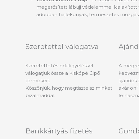
megerősített lábujj védelemmel kialakított
adódóan hajlékonyak, természetes mozgást
Szeretettel válogatva
Ajánd
Szeretettel és odafigyeléssel
A megren
válogatjuk össze a Kiskópé Cipő
kedvezm
termékeit.
ajándékb
Köszönjük, hogy megtisztelsz minket
akár onli
bizalmaddal.
felhaszn
Bankkártyás fizetés
Gond