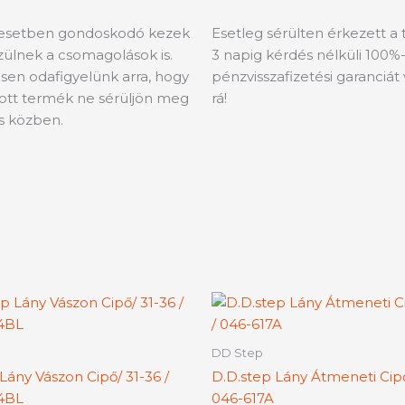
esetben gondoskodó kezek
Esetleg sérülten érkezett a
szülnek a csomagolások is.
3 napig kérdés nélküli 100%
sen odafigyelünk arra, hogy
pénzvisszafizetési garanciát 
tott termék ne sérüljön meg
rá!
ás közben.
Ennek
En
a
a
terméknek
te
DD Step
több
tö
Lány Vászon Cipő/ 31-36 /
D.D.step Lány Átmeneti Cipő
variációja
var
4BL
046-617A