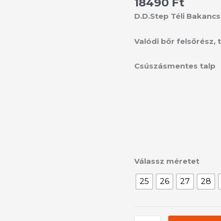
18490
Ft
42453M
mennyiség
D.D.Step Téli Bakancs 
Valódi bőr felsőrész, t
Csúszásmentes talp
Válassz méretet
25
26
27
28