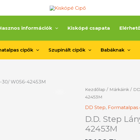
Hasznos információk
Kiskópé csapata
Elérhet
atalpas cipők
Szupinált cipők
Babáknak
25-30/ W056-42453M
D.D.
Kezdőlap
/
Márkáink
/
DD
Step
42453M
Lány
DD Step
,
Formatalpas 
Téli
D.D. Step Lán
Bakancs/25-
30/
42453M
W056-