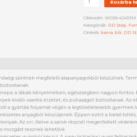
Kosárba t
Cikkszám:
W056-42453M
Kategóriák:
DD Step
,
For
Címkék:
barna
,
bőr
,
DD St
nőségi szintnek megfelelő alapanyagokból készülnek. Termé
biztosítanak.
zerepe a lábak kényelmében, egészségben nagyon fontos.
yek kiváló viselési érzetet, és puhaságot biztosítanak. Az
ől a gyártási folyamat végén a legtökéletesebb gyermek láb
szetes anyagból készüljenek. Éppen ezért a belső bélés, és
konyak. Az orr, illetve a sarok résznél megerősített védelem
s mozgást tesznek lehetővé.
rmészetes gumiból készül. A nagy tisztaságú gumi felhasználá