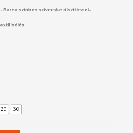
. Barna színben.szívecske díszítéssel..
extil bélés.
29
30