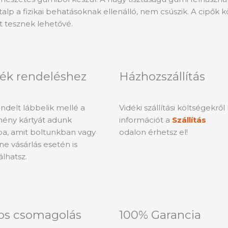
 talp a fizikai behatásoknak ellenálló, nem csúszik. A cip
 tesznek lehetővé.
ék rendeléshez
Házhozszállítás
delt lábbelik mellé a
Vidéki szállítási költségekrő
ény kártyát adunk
információt a
Szállítás
a, amit boltunkban vagy
odalon érhetsz el!
ne vásárlás esetén is
álhatsz.
os csomagolás
100% Garancia