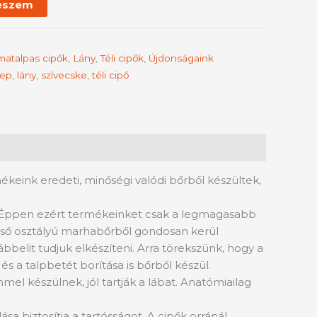
eszem
matalpas cipők
,
Lány
,
Téli cipők
,
Újdonságaink
ep
,
lány
,
szívecske
,
téli cipő
keink eredeti, minőségi valódi bőrből készültek,
 Éppen ezért termékeinket csak a legmagasabb
 első osztályú marhabőrből gondosan kerül
belit tudjuk elkészíteni. Arra törekszünk, hogy a
 a talpbetét borítása is bőrből készül.
mel készülnek, jól tartják a lábat. Anatómiailag
sa biztosítja a tartósságot. A cipők orránál