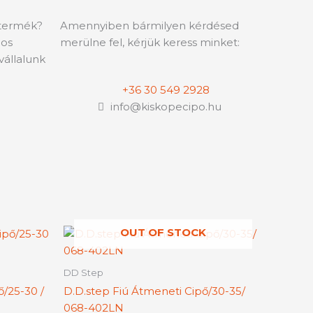
 termék?
Amennyiben bármilyen kérdésed
-os
merülne fel, kérjük keress minket:
vállalunk
+36 30 549 2928
info@kiskopecipo.hu
OUT OF STOCK
nek
Ennek
a
rméknek
terméknek
DD Step
bb
több
/25-30 /
D.D.step Fiú Átmeneti Cipő/30-35/
iációja
variációja
068-402LN