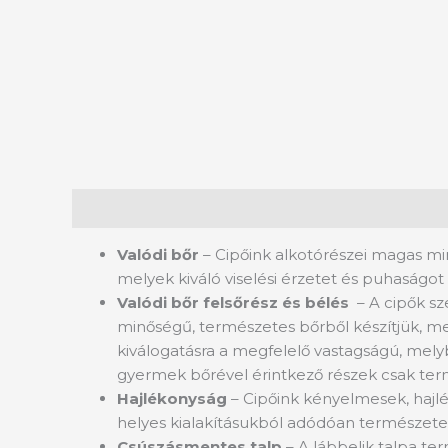
Leírás
Valódi bőr
– Cipőink alkotórészei magas mi
melyek kiváló viselési érzetet és puhaságot 
Valódi bőr felsőrész és bélés
– A cipők s
minőségű, természetes bőrből készítjük, mel
kiválogatásra a megfelelő vastagságú, melyb
gyermek bőrével érintkező részek csak termé
Hajlékonyság
– Cipőink kényelmesek, hajlé
helyes kialakításukból adódóan természete
Csúszásmentes talp
– A lábbelik talpa te