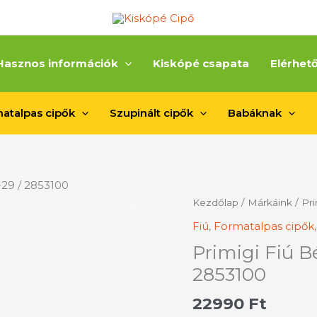
Hasznos információk
Kiskópé csapata
Elérhet
atalpas cipők
Szupinált cipők
Babáknak
-29 / 2853100
Primigi
Kezdőlap
/
Márkáink
/
Pri
Fiú
Fiú
,
Formatalpas cipők
Bélelt
Primigi Fiú Bé
Bakancs
/
2853100
23-
22990
Ft
29