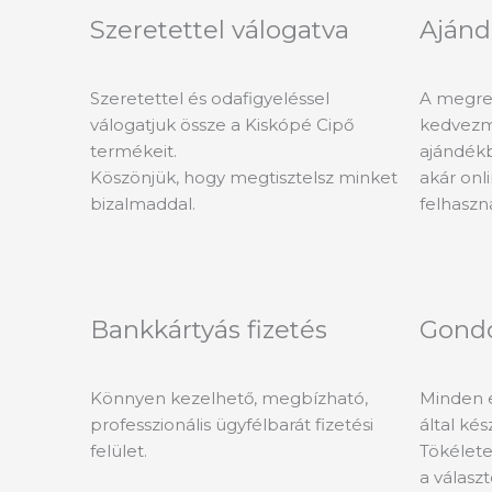
Szeretettel válogatva
Ajánd
Szeretettel és odafigyeléssel
A megren
válogatjuk össze a Kiskópé Cipő
kedvezm
termékeit.
ajándékb
Köszönjük, hogy megtisztelsz minket
akár onli
bizalmaddal.
felhaszn
Bankkártyás fizetés
Gond
Könnyen kezelhető, megbízható,
Minden 
professzionális ügyfélbarát fizetési
által ké
felület.
Tökélete
a válasz