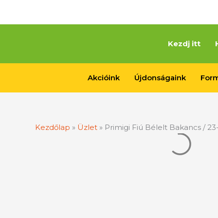
Skip
to
content
Kezdj itt
Akcióink
Újdonságaink
Form
Kezdőlap
»
Üzlet
»
Primigi Fiú Bélelt Bakancs / 23