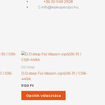
+36 30 549 2928
info@kiskopecipo.hu
nek
Ennek
a
rméknek
terméknek
DD Step
bb
több
0 / 036-
D.D.step Fiú Vászon cipő/26-31 / CSB-
iációja
variációja
449A
.
van.
5120
Ft
A
tozatok
változatok
Opciók választása
a
rmékoldalon
termékoldalon