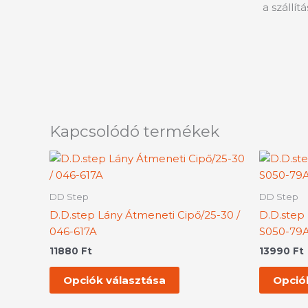
a szállít
Kapcsolódó termékek
Ennek
a
terméknek
DD Step
DD Step
több
D.D.step Lány Átmeneti Cipő/25-30 /
D.D.step 
variációja
046-617A
S050-79
van.
11880
Ft
13990
Ft
A
változatok
Opciók választása
Opció
a
termékoldalon