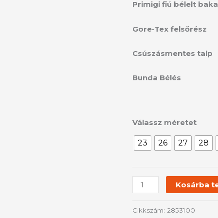
/
Primigi fiú bélelt bak
2853100
mennyiség
Gore-Tex felsőrész
Csúszásmentes talp
Bunda Bélés
Válassz méretet
23
26
27
28
Kosárba t
Cikkszám:
2853100