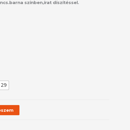
ancs.barna színben,írat díszítéssel.
29
eszem