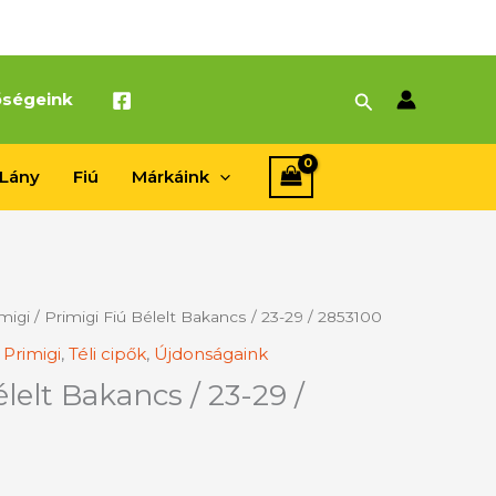
Search
őségeink
Lány
Fiú
Márkáink
migi
/ Primigi Fiú Bélelt Bakancs / 23-29 / 2853100
,
Primigi
,
Téli cipők
,
Újdonságaink
lelt Bakancs / 23-29 /