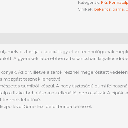
Kategóriák:
Fiú
,
Formatalp
Címkék:
bakancs
,
barna
,
b
ül,amely biztosítja a speciális gyártási technológiának megf
ánlott. A gyerekek lába ebben a bakancsban latyakos időbe i
konyak. Az orr, illetve a sarok résznél megerősített védelem
s mozgást tesznek lehetővé.
rmészetes gumiból készül. A nagy tisztaságú gumi felhasználá
 talp a fizikai behatásoknak ellenálló, nem csúszik. A cip
 tesznek lehetővé.
kcipő kívül Gore-Tex, belül bunda béléssel.