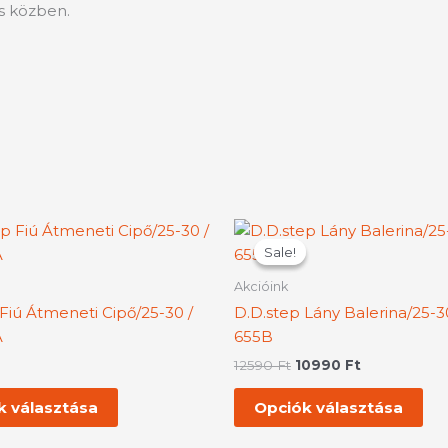
ás közben.
Original
Current
Ennek
En
price
price
Sale!
Sale!
a
a
was:
is:
terméknek
te
12590 Ft.
10990 Ft.
Akcióink
több
tö
Fiú Átmeneti Cipő/25-30 /
D.D.step Lány Balerina/25-3
variációja
var
A
655B
van.
van
12590
Ft
10990
Ft
A
A
változatok
vál
k választása
Opciók választása
a
a
termékoldalon
te