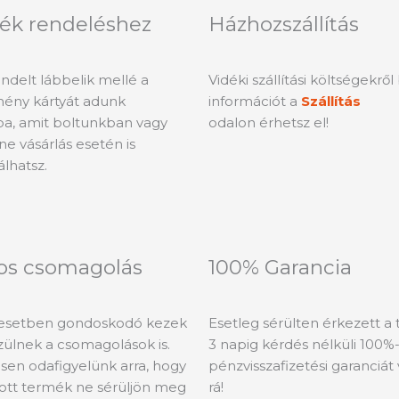
ék rendeléshez
Házhozszállítás
delt lábbelik mellé a
Vidéki szállítási költségekrő
ény kártyát adunk
információt a
Szállítás
a, amit boltunkban vagy
odalon érhetsz el!
ne vásárlás esetén is
álhatsz.
os csomagolás
100% Garancia
esetben gondoskodó kezek
Esetleg sérülten érkezett a
szülnek a csomagolások is.
3 napig kérdés nélküli 100%
sen odafigyelünk arra, hogy
pénzvisszafizetési garanciát 
tott termék ne sérüljön meg
rá!