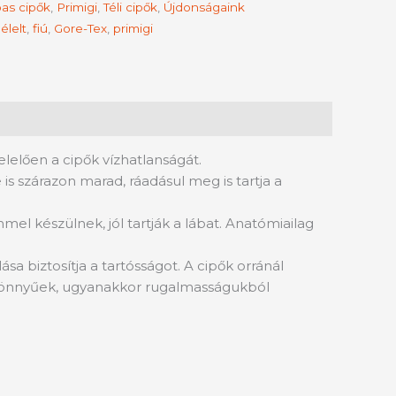
as cipők
,
Primigi
,
Téli cipők
,
Újdonságaink
élelt
,
fiú
,
Gore-Tex
,
primigi
elelően a cipők vízhatlanságát.
s szárazon marad, ráadásul meg is tartja a
mel készülnek, jól tartják a lábat. Anatómiailag
sa biztosítja a tartósságot. A cipők orránál
ők könnyűek, ugyanakkor rugalmasságukból