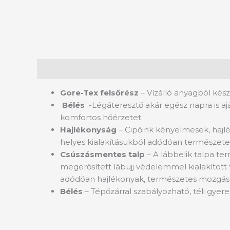
Leírás
Gore-Tex felsőrész
– Vízálló anyagból kész
Bélés
-Légáteresztő akár egész napra is aj
komfortos hőérzetet.
Hajlékonyság
– Cipőink kényelmesek, hajlé
helyes kialakításukból adódóan természete
Csúszásmentes talp
– A lábbelik talpa te
megerősített lábujj védelemmel kialakított
adódóan hajlékonyak, természetes mozgást
Bélés
– Tépőzárral szabályozható, téli gyere