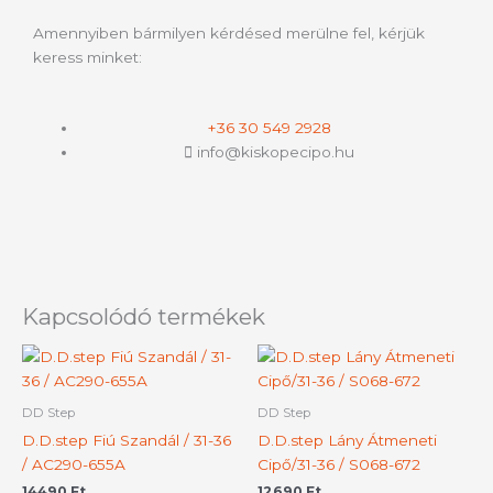
Amennyiben bármilyen kérdésed merülne fel, kérjük
keress minket:
+36 30 549 2928
info@kiskopecipo.hu
Kapcsolódó termékek
Ennek
Ennek
a
a
terméknek
termék
DD Step
DD Step
több
több
D.D.step Fiú Szandál / 31-36
D.D.step Lány Átmeneti
variációja
variációj
/ AC290-655A
Cipő/31-36 / S068-672
van.
van.
14490
Ft
12690
Ft