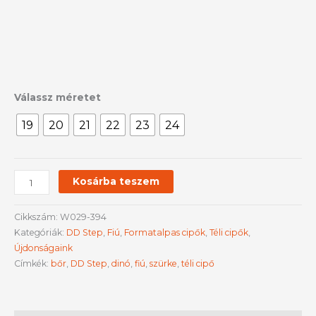
Válassz méretet
19
20
21
22
23
24
Kosárba teszem
Cikkszám:
W029-394
Kategóriák:
DD Step
,
Fiú
,
Formatalpas cipők
,
Téli cipők
,
Újdonságaink
Címkék:
bőr
,
DD Step
,
dinó
,
fiú
,
szürke
,
téli cipő