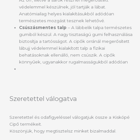
védelemmel készülnek, jól tartják a lábat.
Anatómiailag helyes kialakításukból adódóan
természetes mozgást tesznek lehetővé.
Csúszásmentes talp
– A lábbelik talpa természetes
gumiból készül. A nagy tisztaságú gumi felhasználása
biztosítja a tartósságot. A cipők orránál megerősített
lábujj védelemmel kialakított talp a fizikai
behatásoknak ellenálló, nem csúszik. A cipők
könnyűek, ugyanakkor rugalmasságukból adódóan
Szeretettel válogatva
Szeretettel és odafigyeléssel válogatjuk össze a Kiskópé
Cipő termékeit.
Köszönjük, hogy megtisztelsz minket bizalmaddal.