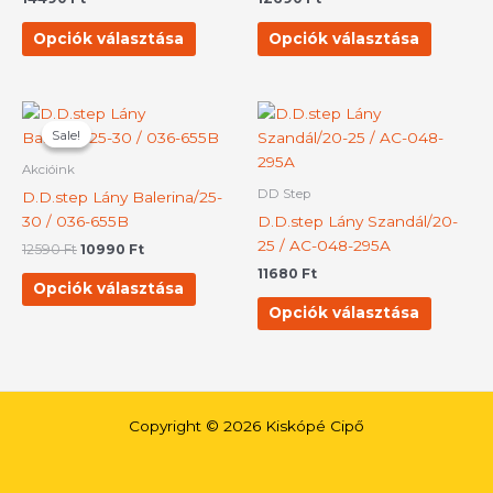
A
A
változatok
változat
Opciók választása
Opciók választása
a
a
termékoldalon
terméko
választhatók
választh
Original
Current
Ennek
Ennek
price
price
ki
ki
Sale!
Sale!
a
a
was:
is:
terméknek
termék
12590 Ft.
10990 Ft.
Akcióink
több
több
DD Step
D.D.step Lány Balerina/25-
variációja
variációj
30 / 036-655B
D.D.step Lány Szandál/20-
van.
van.
25 / AC-048-295A
12590
Ft
10990
Ft
A
A
11680
Ft
változatok
változat
Opciók választása
a
a
Opciók választása
termékoldalon
terméko
választhatók
választh
ki
ki
Copyright © 2026 Kiskópé Cipő