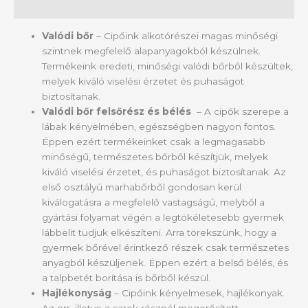
Leírás
Valódi bőr
– Cipőink alkotórészei magas minőségi
szintnek megfelelő alapanyagokból készülnek.
Termékeink eredeti, minőségi valódi bőrből készültek,
melyek kiváló viselési érzetet és puhaságot
biztosítanak.
Valódi bőr felsőrész és bélés
– A cipők szerepe a
lábak kényelmében, egészségben nagyon fontos.
Éppen ezért termékeinket csak a legmagasabb
minőségű, természetes bőrből készítjük, melyek
kiváló viselési érzetet, és puhaságot biztosítanak. Az
első osztályú marhabőrből gondosan kerül
kiválogatásra a megfelelő vastagságú, melyből a
gyártási folyamat végén a legtökéletesebb gyermek
lábbelit tudjuk elkészíteni. Arra törekszünk, hogy a
gyermek bőrével érintkező részek csak természetes
anyagból készüljenek. Éppen ezért a belső bélés, és
a talpbetét borítása is bőrből készül.
Hajlékonyság
– Cipőink kényelmesek, hajlékonyak.
Az orr, illetve a sarok résznél megerősített