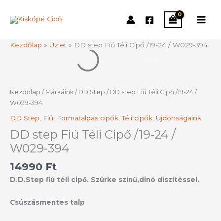
Skip
to
content
Kezdőlap
»
Üzlet
»
DD step Fiú Téli Cipő /19-24 / W029-394
DD
step
Fiú
Téli
Kezdőlap
/
Márkáink
/
DD Step
/ DD step Fiú Téli Cipő /19-24 /
Cipő
W029-394
/19-
DD Step
,
Fiú
,
Formatalpas cipők
,
Téli cipők
,
Újdonságaink
24
/
DD step Fiú Téli Cipő /19-24 /
W029-
W029-394
394
mennyiség
14990
Ft
D.D.Step fiú téli cipő. Szürke színű,dinó díszítéssel.
Csúszásmentes talp