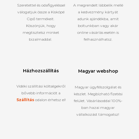
Szeretettel és odafigyeléssel
A megrendelt lábbelik mellé
válogatjuk össze a Kiskópé
a kedvezmény kártyát
Cipő termékeit.
adunk ajándékba, amit
Köszönjük, hogy
boltunkban vagy akár
megtisztelsz minket
online vásárlás esetén is
bizalmaddal.
felhasználhatsz.
Házhozszállítás
Magyar webshop
Vidéki szállítási költségekről
Magyar ügyfélszolgálat és
bővebb információt a
készlet. Megbízható fizetési
Szállítás
odalon érhetsz el!
felület. Vásárlásoddal 100%-
ban hazai magyar
vállalkozást támogatsz!