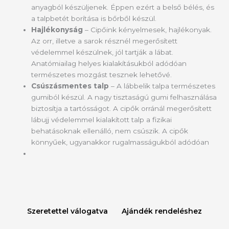
anyagból készüljenek. Éppen ezért a belső bélés, és
a talpbetét borítása is bőrből készül.
Hajlékonyság
– Cipőink kényelmesek, hajlékonyak.
Az orr, illetve a sarok résznél megerősített
védelemmel készülnek, jól tartják a lábat.
Anatómiailag helyes kialakításukból adódóan
természetes mozgást tesznek lehetővé.
Csúszásmentes talp
– A lábbelik talpa természetes
gumiból készül. A nagy tisztaságú gumi felhasználása
biztosítja a tartósságot. A cipők orránál megerősített
lábujj védelemmel kialakított talp a fizikai
behatásoknak ellenálló, nem csúszik. A cipők
könnyűek, ugyanakkor rugalmasságukból adódóan
Szeretettel válogatva
Ajándék rendeléshez