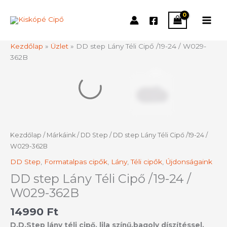
Skip
to
content
Kezdőlap
»
Üzlet
»
DD step Lány Téli Cipő /19-24 / W029-
362B
DD
step
Lány
Téli
Cipő
/19-
24
Kezdőlap
/
Márkáink
/
DD Step
/ DD step Lány Téli Cipő /19-24 /
/
W029-362B
W029-
DD Step
,
Formatalpas cipők
,
Lány
,
Téli cipők
,
Újdonságaink
362B
DD step Lány Téli Cipő /19-24 /
mennyiség
W029-362B
14990
Ft
D.D.Step lány téli cipő. lila színű,bagoly díszítéssel.