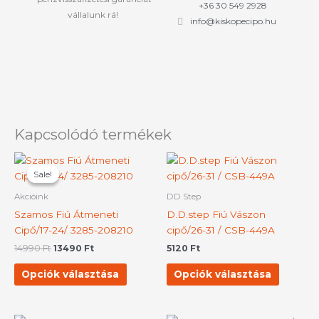
+36 30 549 2928
vállalunk rá!
info@kiskopecipo.hu
Kapcsolódó termékek
Original
Current
Ennek
Ennek
price
price
Sale!
Sale!
a
a
was:
is:
terméknek
termék
14990 Ft.
13490 Ft.
Akcióink
DD Step
több
több
Szamos Fiú Átmeneti
D.D.step Fiú Vászon
variációja
variációj
Cipő/17-24/ 3285-208210
cipő/26-31 / CSB-449A
van.
van.
14990
Ft
13490
Ft
5120
Ft
A
A
változatok
változat
Opciók választása
Opciók választása
a
a
termékoldalon
terméko
választhatók
választh