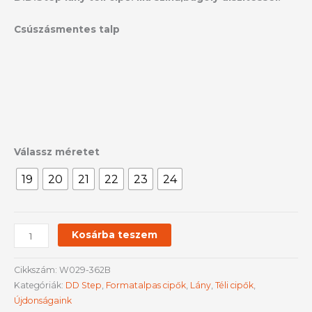
Csúszásmentes talp
Válassz méretet
19
20
21
22
23
24
Kosárba teszem
Cikkszám:
W029-362B
Kategóriák:
DD Step
,
Formatalpas cipők
,
Lány
,
Téli cipők
,
Újdonságaink