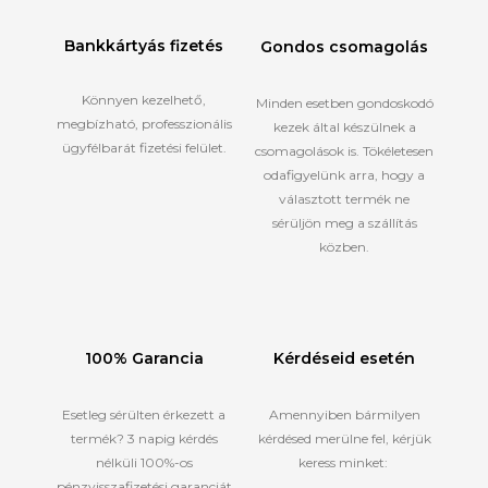
Bankkártyás fizetés
Gondos csomagolás
Könnyen kezelhető,
Minden esetben gondoskodó
megbízható, professzionális
kezek által készülnek a
ügyfélbarát fizetési felület.
csomagolások is. Tökéletesen
odafigyelünk arra, hogy a
választott termék ne
sérüljön meg a szállítás
közben.
100% Garancia
Kérdéseid esetén
Esetleg sérülten érkezett a
Amennyiben bármilyen
termék? 3 napig kérdés
kérdésed merülne fel, kérjük
nélküli 100%-os
keress minket:
pénzvisszafizetési garanciát