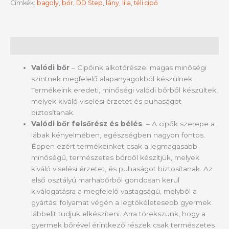
Címkék:
bagoly
,
bőr
,
DD Step
,
lány
,
lila
,
téli cipő
Leírás
Valódi bőr
– Cipőink alkotórészei magas minőségi
szintnek megfelelő alapanyagokból készülnek.
Termékeink eredeti, minőségi valódi bőrből készültek,
melyek kiváló viselési érzetet és puhaságot
biztosítanak.
Valódi bőr felsőrész és bélés
– A cipők szerepe a
lábak kényelmében, egészségben nagyon fontos.
Éppen ezért termékeinket csak a legmagasabb
minőségű, természetes bőrből készítjük, melyek
kiváló viselési érzetet, és puhaságot biztosítanak. Az
első osztályú marhabőrből gondosan kerül
kiválogatásra a megfelelő vastagságú, melyből a
gyártási folyamat végén a legtökéletesebb gyermek
lábbelit tudjuk elkészíteni. Arra törekszünk, hogy a
gyermek bőrével érintkező részek csak természetes