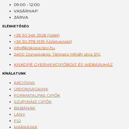
09:00 - 12:00
VASÁRNAP:
ZÁRVA
ELÉRHETŐSÉG
+36 30 549 2928 (Üzlet)
+36 30 378 3139 (Üzletvezető)
info@kiskopecipo.hu
2400 Dunaújváros, Táncsics Mihály utca 3/G
KISKÓPÉ GYERMEKCIPŐBOLT ÉS WEBÁRUHÁZ
KÍNÁLATUNK
AKCIÓINK
ÚJDONSÁGAINK
FORMATALPAS CIPŐK
SZUPINÁLT CIPŐK
BABÁNAK
LÁNY
FIÚ
MÁRKÁINK