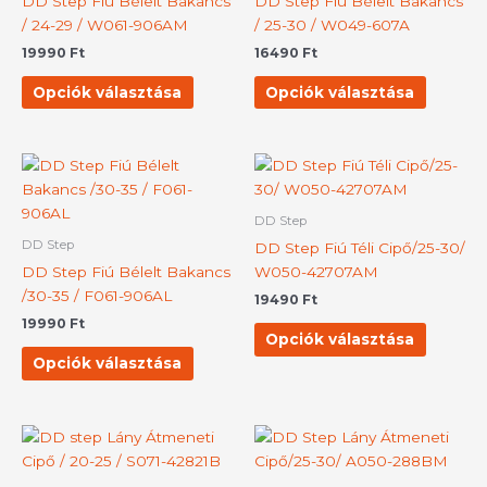
DD Step Fiú Bélelt Bakancs
DD Step Fiú Bélelt Bakancs
van.
van.
/ 24-29 / W061-906AM
/ 25-30 / W049-607A
A
A
19990
Ft
16490
Ft
változatok
változat
a
a
Opciók választása
Opciók választása
termékoldalon
terméko
választhatók
választh
ki
ki
Ennek
Ennek
a
a
terméknek
termék
DD Step
több
több
DD Step
DD Step Fiú Téli Cipő/25-30/
variációja
variációj
DD Step Fiú Bélelt Bakancs
W050-42707AM
van.
van.
/30-35 / F061-906AL
19490
Ft
A
A
19990
Ft
változatok
változat
Opciók választása
a
a
Opciók választása
termékoldalon
terméko
választhatók
választh
ki
ki
Ennek
Ennek
a
a
terméknek
termék