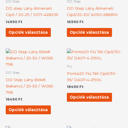
DD Step
DD Step
több
több
DD step Lány Átmeneti
DD Step Lány Átmeneti
variációja
variációj
Cipő / 20-25 / S071-42821B
Cipő/25-30/ A050-288BM
van.
van.
14990
Ft
16990
Ft
A
A
változatok
változat
Opciók választása
Opciók választása
a
a
termékoldalon
terméko
választhatók
választh
Ennek
Ennek
ki
ki
a
a
terméknek
termék
Fiú
több
több
DD Step
Ponte20 Fiú Téli Cipő/30-
variációja
variációj
DD Step Lány Bélelt
35/ DA07-4-2190L
van.
van.
Bakancs / 25-30 / W063-
18490
Ft
A
A
798
változatok
változat
Opciók választása
16490
Ft
a
a
termékoldalon
terméko
Opciók választása
választhatók
választh
ki
ki