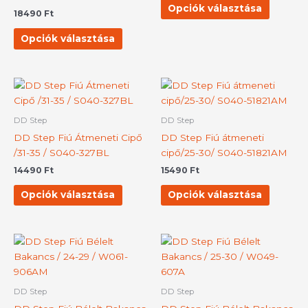
változatok
változat
Opciók választása
18490
Ft
a
a
termékoldalon
terméko
Opciók választása
választhatók
választh
ki
ki
Ennek
Ennek
a
a
terméknek
termék
DD Step
DD Step
több
több
DD Step Fiú Átmeneti Cipő
DD Step Fiú átmeneti
variációja
variációj
/31-35 / S040-327BL
cipő/25-30/ S040-51821AM
van.
van.
14490
Ft
15490
Ft
A
A
változatok
változat
Opciók választása
Opciók választása
a
a
termékoldalon
terméko
választhatók
választh
Ennek
Ennek
ki
ki
a
a
terméknek
termék
több
több
DD Step
DD Step
variációja
variációj