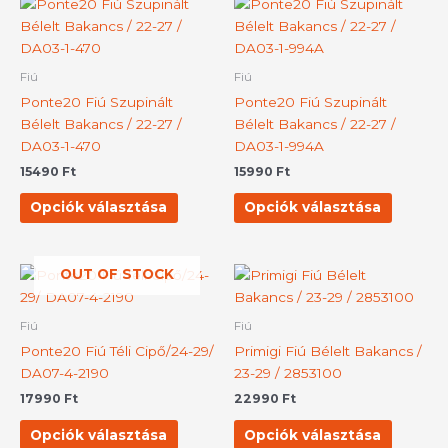
Ennek
Ennek
a
a
terméknek
termék
több
több
Fiú
Fiú
variációja
variációj
Ponte20 Fiú Szupinált
Ponte20 Fiú Szupinált
van.
van.
Bélelt Bakancs / 22-27 /
Bélelt Bakancs / 22-27 /
A
A
DA03-1-470
DA03-1-994A
változatok
változat
15490
Ft
15990
Ft
a
a
termékoldalon
terméko
Opciók választása
Opciók választása
választhatók
választh
ki
ki
OUT OF STOCK
Ennek
Ennek
a
a
terméknek
termék
Fiú
Fiú
több
több
Ponte20 Fiú Téli Cipő/24-29/
Primigi Fiú Bélelt Bakancs /
variációja
variációj
DA07-4-2190
23-29 / 2853100
van.
van.
17990
Ft
22990
Ft
A
A
változatok
változat
Opciók választása
Opciók választása