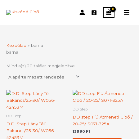
Skip
to
content
Kezdőlap
»
barna
barna
Mind a(z) 20 találat megjelenítve
Ennek
Ennek
a
a
terméknek
termék
DD Step
több
több
DD Step
DD step Fiú Átmeneti Cipő /
variációja
variációj
D.D. Step Lány Téli
20-25/ S071-325A
van.
van.
Bakancs/25-30/ W056-
13990
Ft
A
A
42453M