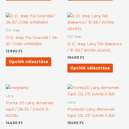
a
a
termékoldalon
terméko
választhatók
választh
Ennek
Ennek
ki
ki
a
a
terméknek
termék
DD Step
több
több
DD Step
D.D. step Fiú Szandál / 26-
variációja
variációj
31/ C065-41965BM
D.D. step Lány Téli Bakancs
van.
van.
/ 31-36 / W056-42453L
12990
Ft
A
A
19490
Ft
változatok
változat
Opciók választása
a
a
Opciók választása
termékoldalon
terméko
választhatók
választh
ki
ki
Ennek
Ennek
a
a
Lány
terméknek
termék
Lány
Ponte 20 Lány átmeneti
több
több
cipő / 28-33 / DA03-3-
Ponte20 Lány Átmeneti
variációja
variációj
920BL
Cipő /22-27/ DA06-3-821
van.
van.
14490
Ft
15490
Ft
A
A