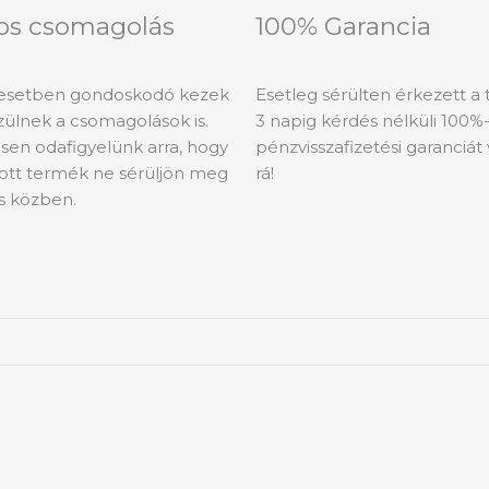
os csomagolás
100% Garancia
esetben gondoskodó kezek
Esetleg sérülten érkezett a
szülnek a csomagolások is.
3 napig kérdés nélküli 100%
sen odafigyelünk arra, hogy
pénzvisszafizetési garanciát 
tott termék ne sérüljön meg
rá!
ás közben.