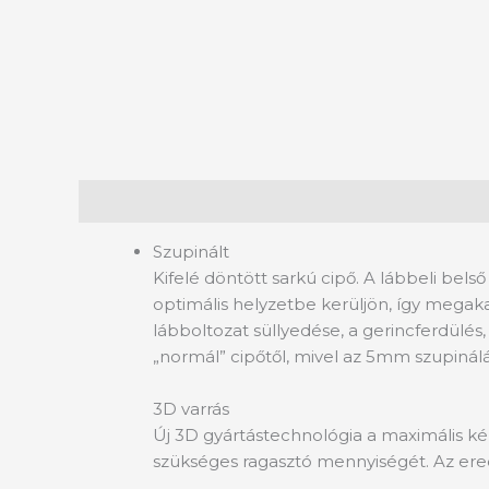
Leírás
További információk
Szupinált
Kifelé döntött sarkú cipő. A lábbeli be
optimális helyzetbe kerüljön, így megaka
lábboltozat süllyedése, a gerincferdülés,
„normál” cipőtől, mivel az 5mm szupinálá
3D varrás
Új 3D gyártástechnológia a maximális ké
szükséges ragasztó mennyiségét. Az ere