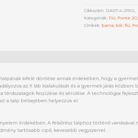
Cikkszám:
DA07-4-2190L
Kategóriák:
Fiú
,
Ponte 20
Címkék:
barna
,
bőr
,
fiú
,
Po
lső talpának kifelé döntése annak érdekében, hogy a gyerme
dályozva az X láb kialakulását és a gyermek járás közbeni l
 a térdszalagok feszülése és sérülése. A technológiai fejlesz
st a talp belsejében helyezzük el.
nyelem érdekében. A felsőrész talphoz történő varrásával m
dmény tartósabb cipő, kevesebb vegyszerrel.