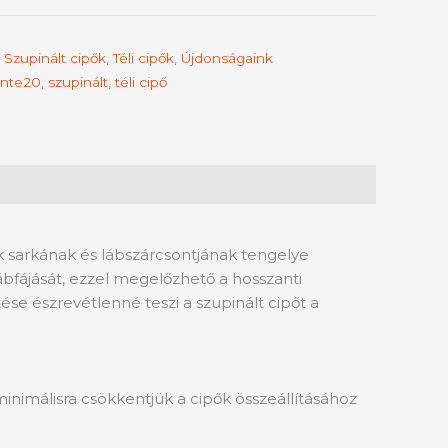
,
Szupinált cipők
,
Téli cipők
,
Újdonságaink
nte20
,
szupinált
,
téli cipő
k sarkának és lábszárcsontjának tengelye
ábfájását, ezzel megelőzhető a hosszanti
tése észrevétlenné teszi a szupinált cipőt a
inimálisra csökkentjük a cipők összeállításához