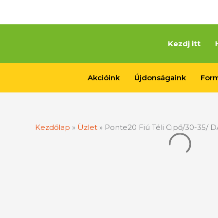
Skip
to
content
Kezdj itt
Akcióink
Újdonságaink
Form
Kezdőlap
»
Üzlet
»
Ponte20 Fiú Téli Cipő/30-35/ 