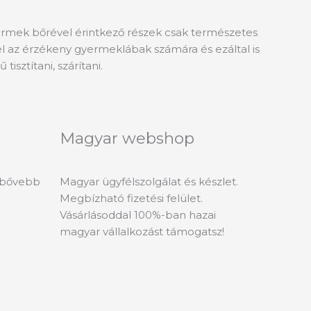
ermek bőrével érintkező részek csak természetes
l az érzékeny gyermeklábak számára és ezáltal is
isztítani, szárítani.
Magyar webshop
l bővebb
Magyar ügyfélszolgálat és készlet.
Megbízható fizetési felület.
Vásárlásoddal 100%-ban hazai
magyar vállalkozást támogatsz!