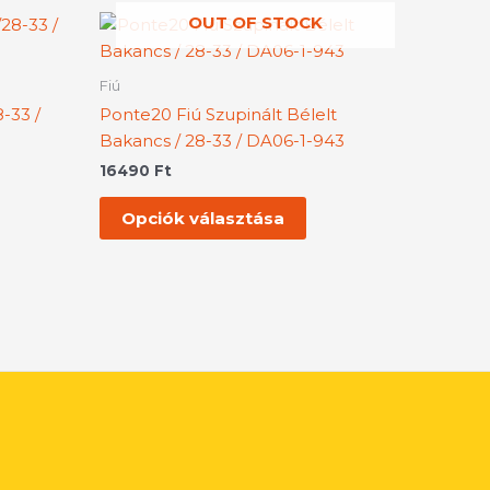
OUT OF STOCK
nek
Ennek
a
rméknek
terméknek
Fiú
bb
több
-33 /
Ponte20 Fiú Szupinált Bélelt
iációja
variációja
Bakancs / 28-33 / DA06-1-943
.
van.
16490
Ft
A
tozatok
változatok
Opciók választása
a
rmékoldalon
termékoldalon
aszthatók
választhatók
ki