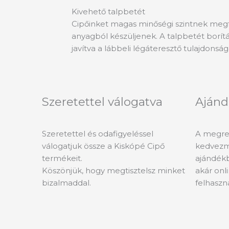
Kivehető talpbetét
Cipőinket magas minőségi szintnek megf
anyagból készüljenek. A talpbetét borít
javítva a lábbeli légáteresztő tulajdonság
Szeretettel válogatva
Ajánd
Szeretettel és odafigyeléssel
A megren
válogatjuk össze a Kiskópé Cipő
kedvezm
termékeit.
ajándékb
Köszönjük, hogy megtisztelsz minket
akár onli
bizalmaddal.
felhaszn