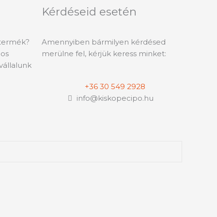
Kérdéseid esetén
 termék?
Amennyiben bármilyen kérdésed
-os
merülne fel, kérjük keress minket:
vállalunk
+36 30 549 2928
info@kiskopecipo.hu