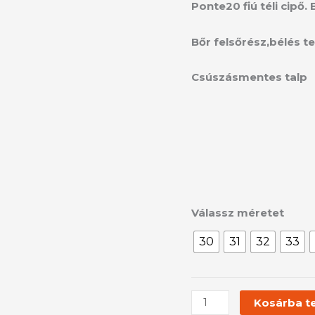
2190L
Ponte20 fiú téli cipő.
mennyiség
Bőr felsőrész,bélés te
Csúszásmentes talp
Válassz méretet
30
31
32
33
Kosárba t