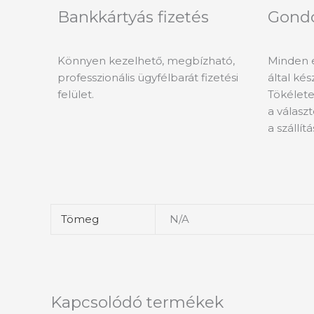
Bankkártyás fizetés
Gond
Könnyen kezelhető, megbízható,
Minden 
professzionális ügyfélbarát fizetési
által ké
felület.
Tökélete
a válasz
a szállít
Tömeg
N/A
Kapcsolódó termékek