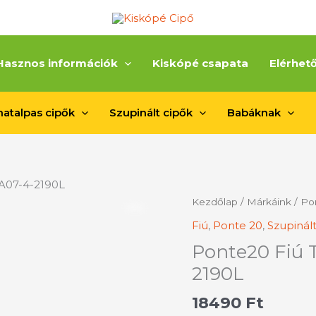
Hasznos információk
Kiskópé csapata
Elérhet
atalpas cipők
Szupinált cipők
Babáknak
DA07-4-2190L
Ponte20
Kezdőlap
/
Márkáink
/
Po
Fiú
Fiú
,
Ponte 20
,
Szupinált
Téli
Ponte20 Fiú T
Cipő/30-
35/
2190L
DA07-
18490
Ft
4-