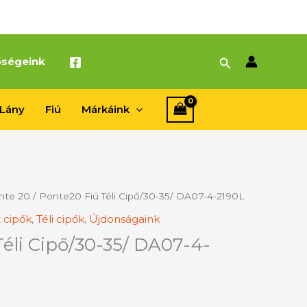
Search
őségeink
Lány
Fiú
Márkáink
nte 20
/ Ponte20 Fiú Téli Cipő/30-35/ DA07-4-2190L
 cipők
,
Téli cipők
,
Újdonságaink
éli Cipő/30-35/ DA07-4-