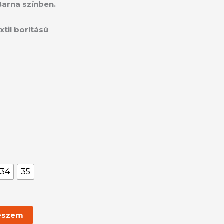
 Barna színben.
xtil borítású
34
35
eszem