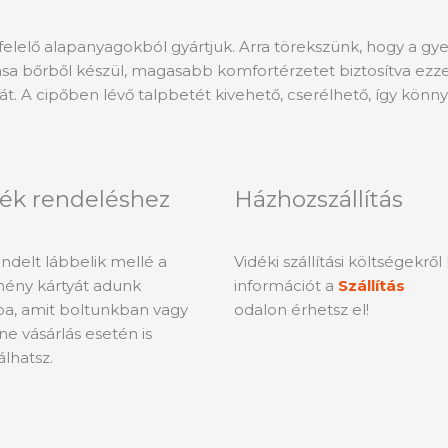
elelő alapanyagokból gyártjuk. Arra törekszünk, hogy a gy
ása bőrből készül, magasabb komfortérzetet biztosítva ezze
át. A cipőben lévő talpbetét kivehető, cserélhető, így könnyű t
ék rendeléshez
Házhozszállítás
delt lábbelik mellé a
Vidéki szállítási költségekrő
ény kártyát adunk
információt a
Szállítás
a, amit boltunkban vagy
odalon érhetsz el!
ne vásárlás esetén is
álhatsz.