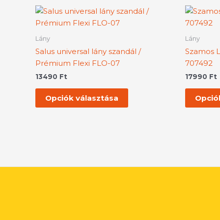
Ennek
a
terméknek
Lány
Lány
több
Salus universal lány szandál /
Szamos L
variációja
Prémium Flexi FLO-07
707492
van.
13490
Ft
17990
Ft
A
változatok
Opciók választása
Opció
a
termékoldalon
választhatók
ki