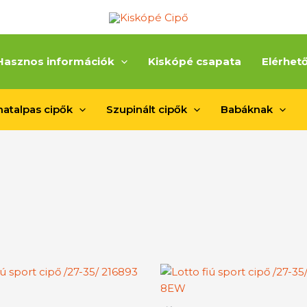
Hasznos információk
Kiskópé csapata
Elérhet
atalpas cipők
Szupinált cipők
Babáknak
Ennek
En
a
a
terméknek
te