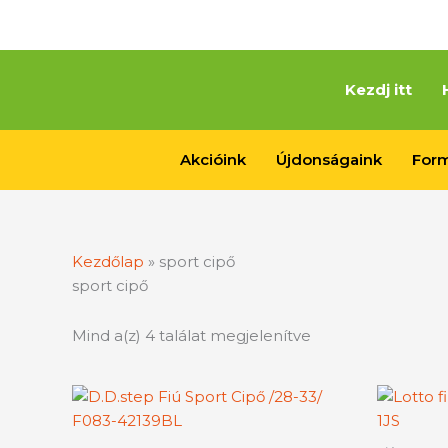
Skip
to
content
Kezdj itt
Akcióink
Újdonságaink
Form
Kezdőlap
»
sport cipő
sport cipő
Mind a(z) 4 találat megjelenítve
Ennek
a
terméknek