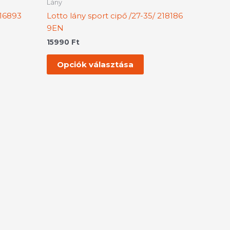
Lány
bb
több
216893
Lotto lány sport cipő /27-35/ 218186
iációja
variációja
9EN
.
van.
15990
Ft
A
tozatok
változatok
Opciók választása
a
rmékoldalon
termékoldalon
aszthatók
választhatók
ki