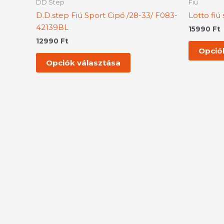
DD Step
Fiú
több
D.D.step Fiú Sport Cipő /28-33/ F083-
Lotto fiú
variációja
42139BL
15990
Ft
van.
12990
Ft
A
Opció
változatok
Opciók választása
a
termékoldalon
választhatók
ki