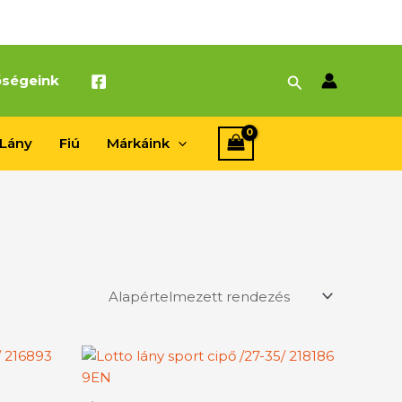
Search
őségeink
Lány
Fiú
Márkáink
nek
Ennek
a
rméknek
terméknek