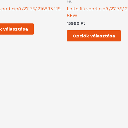
Fiú
több
tö
 sport cipő /27-35/ 216893 1JS
Lotto fiú sport cipő /27-35/ 
variációja
var
8EW
van.
van
15990
Ft
A
A
k választása
változatok
vál
Opciók választása
a
a
termékoldalon
te
választhatók
vál
ki
ki