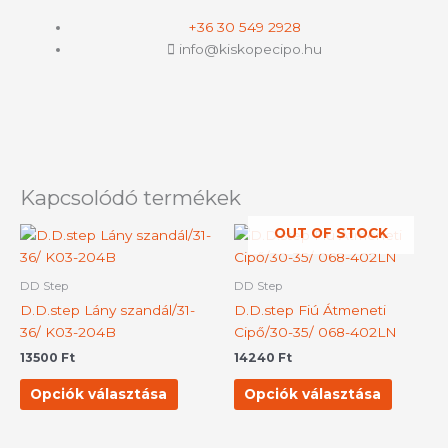
+36 30 549 2928
info@kiskopecipo.hu
Kapcsolódó termékek
OUT OF STOCK
Ennek
Ennek
a
a
terméknek
termék
DD Step
DD Step
több
több
D.D.step Lány szandál/31-
D.D.step Fiú Átmeneti
variációja
variációj
36/ K03-204B
Cipő/30-35/ 068-402LN
van.
van.
13500
Ft
14240
Ft
A
A
változatok
változat
Opciók választása
Opciók választása
a
a
termékoldalon
terméko