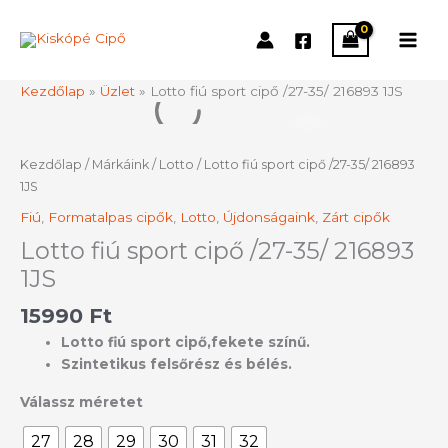
Skip
to
content
Kezdőlap
»
Üzlet
»
Lotto fiú sport cipő /27-35/ 216893 1JS
Lotto
fiú
sport
Kezdőlap
/
Márkáink
/
Lotto
/ Lotto fiú sport cipő /27-35/ 216893
cipő
1JS
/27-
Fiú
,
Formatalpas cipők
,
Lotto
,
Újdonságaink
,
Zárt cipők
35/
216893
Lotto fiú sport cipő /27-35/ 216893
1JS
1JS
mennyiség
15990
Ft
Lotto fiú sport cipő,fekete színű.
Szintetikus felsőrész és bélés.
Válassz méretet
27
28
29
30
31
32