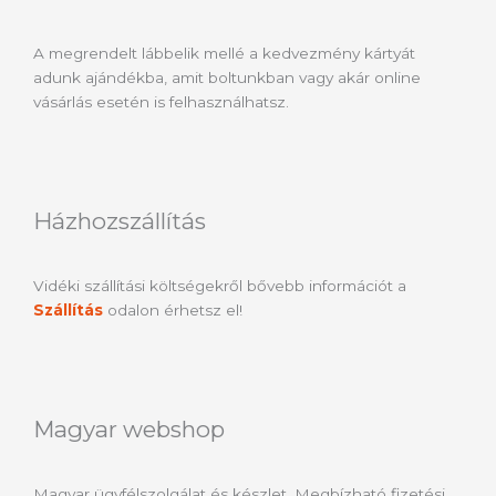
A megrendelt lábbelik mellé a kedvezmény kártyát
adunk ajándékba, amit boltunkban vagy akár online
vásárlás esetén is felhasználhatsz.
Házhozszállítás
Vidéki szállítási költségekről bővebb információt a
Szállítás
odalon érhetsz el!
Magyar webshop
Magyar ügyfélszolgálat és készlet. Megbízható fizetési