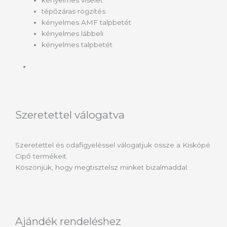
kényelmes viselet
tépőzáras rögzítés
kényelmes AMF talpbetét
kényelmes lábbeli
kényelmes talpbetét
Szeretettel válogatva
Szeretettel és odafigyeléssel válogatjuk össze a Kiskópé
Cipő termékeit.
Köszönjük, hogy megtisztelsz minket bizalmaddal.
Ajándék rendeléshez