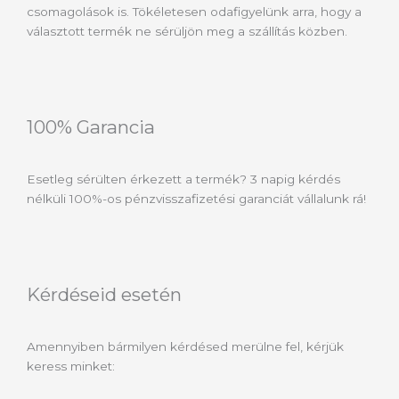
csomagolások is. Tökéletesen odafigyelünk arra, hogy a
választott termék ne sérüljön meg a szállítás közben.
100% Garancia
Esetleg sérülten érkezett a termék? 3 napig kérdés
nélküli 100%-os pénzvisszafizetési garanciát vállalunk rá!
Kérdéseid esetén
Amennyiben bármilyen kérdésed merülne fel, kérjük
keress minket: