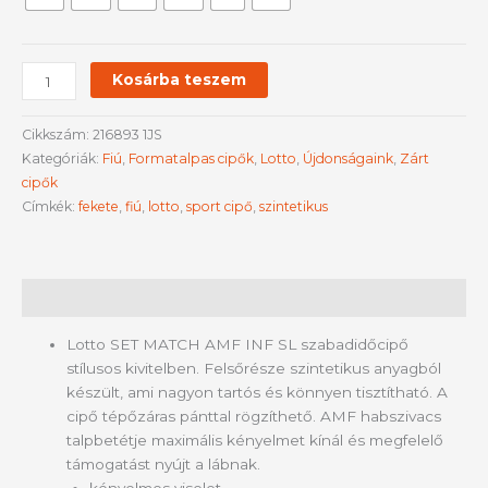
Kosárba teszem
Cikkszám:
216893 1JS
Kategóriák:
Fiú
,
Formatalpas cipők
,
Lotto
,
Újdonságaink
,
Zárt
cipők
Címkék:
fekete
,
fiú
,
lotto
,
sport cipő
,
szintetikus
Leírás
Lotto SET MATCH AMF INF SL szabadidőcipő
stílusos kivitelben. Felsőrésze szintetikus anyagból
készült, ami nagyon tartós és könnyen tisztítható. A
cipő tépőzáras pánttal rögzíthető. AMF habszivacs
talpbetétje maximális kényelmet kínál és megfelelő
támogatást nyújt a lábnak.