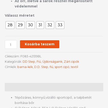
Az orr, illetve a sarok résznél megerősített
védelemmel
Válassz méretet
28
29
30
31
32
33
Kosárba teszem
Cikkszám:
F083-42139BL
Kategóriák:
DD Step
,
Fiú
,
Újdonságaink
,
Zárt cipők
Címkék:
barna-kék
,
D.D. Step
,
fiú
,
sport cipő
,
textil
Leírás
Tépőzáras, könnyű,vízálló sportcipő, a talpbetét
borítása bőr