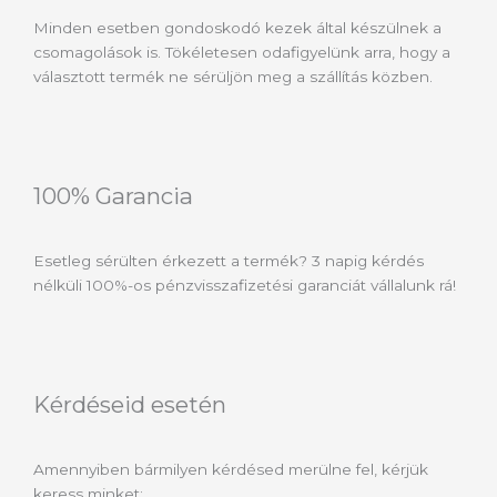
Minden esetben gondoskodó kezek által készülnek a
csomagolások is. Tökéletesen odafigyelünk arra, hogy a
választott termék ne sérüljön meg a szállítás közben.
100% Garancia
Esetleg sérülten érkezett a termék? 3 napig kérdés
nélküli 100%-os pénzvisszafizetési garanciát vállalunk rá!
Kérdéseid esetén
Amennyiben bármilyen kérdésed merülne fel, kérjük
keress minket: