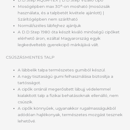
D.D.Step AQUA-TEX | D.D.Step Vízálló cipő
Mosógépben max 30°-on mosható (mosózsák
használata, és a talpbetét kivétele ajánlott) |
Szárítógépben nem szárítható
Normál/széles lábfejhez ajánljuk
A D.D.Step 1980 óta készít kiváló minőségű cipőket
elérhető áron, ezáltal Magyarország egyik
legkedveltebb gyerekcipő márkájává vált.
CSÚSZÁSMENTES TALP
A lábbelik talpa természetes gumiból készül.
A nagy tisztaságú gumi felhasználása biztosítja a
tartósságot.
A cipők orránál megerősített lábujj védelemmel
kialakított talp a fizikai behatásoknak ellenálló, nem
csúszik.
A cipők könnyűek, ugyanakkor rugalmasságukból
adódóan hajlékonyak, természetes mozgást tesznek
lehetővé.