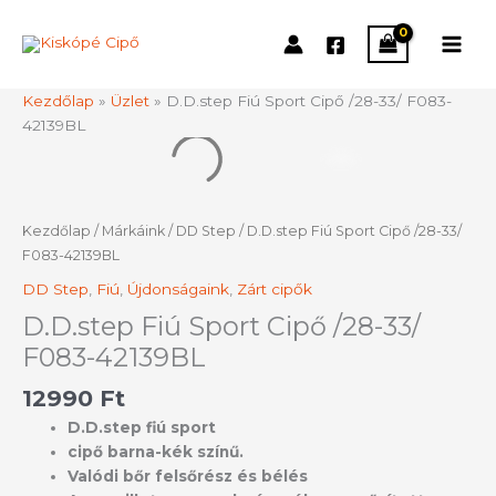
Skip
to
content
Kezdőlap
»
Üzlet
»
D.D.step Fiú Sport Cipő /28-33/ F083-
42139BL
D.D.step
Fiú
Sport
Cipő
Kezdőlap
/
Márkáink
/
DD Step
/ D.D.step Fiú Sport Cipő /28-33/
/28-
F083-42139BL
33/
DD Step
,
Fiú
,
Újdonságaink
,
Zárt cipők
F083-
42139BL
D.D.step Fiú Sport Cipő /28-33/
mennyiség
F083-42139BL
12990
Ft
D.D.step fiú sport
cipő barna-kék színű.
Valódi bőr felsőrész és bélés