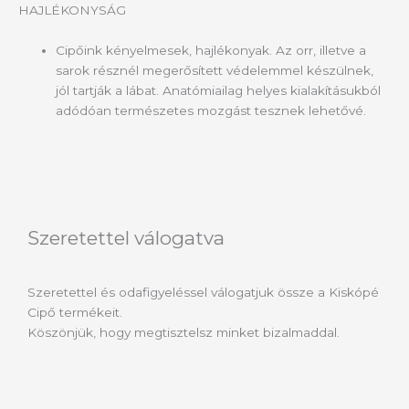
HAJLÉKONYSÁG
Cipőink kényelmesek, hajlékonyak. Az orr, illetve a
sarok résznél megerősített védelemmel készülnek,
jól tartják a lábat. Anatómiailag helyes kialakításukból
adódóan természetes mozgást tesznek lehetővé.
Szeretettel válogatva
Szeretettel és odafigyeléssel válogatjuk össze a Kiskópé
Cipő termékeit.
Köszönjük, hogy megtisztelsz minket bizalmaddal.