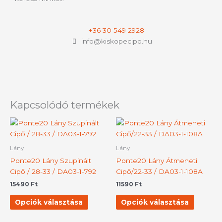
+36 30 549 2928
info@kiskopecipo.hu
Kapcsolódó termékek
Ennek
Ennek
a
a
terméknek
termék
Lány
Lány
több
több
Ponte20 Lány Szupinált
Ponte20 Lány Átmeneti
variációja
variációj
Cipő / 28-33 / DA03-1-792
Cipő/22-33 / DA03-1-108A
van.
van.
15490
Ft
11590
Ft
A
A
változatok
változat
Opciók választása
Opciók választása
a
a
termékoldalon
terméko