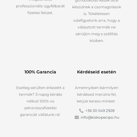
gondoskodó kezek által
professzionális ügyfélbarát
készülnek a csomagolások
fizetési felület.
is. Tökéletesen
odafigyelünk arra, hogy a
választott termék ne
sérüljön meg a szállítás
közben.
100% Garancia
Kérdéseid esetén
Esetleg sérülten érkezett a
Amennyiben bármilyen
termék? 3 napig kérdés
kérdésed merülne fel,
nélküli 100%-os
kérjük keress minket:
pénzvisszafizetési
+36 30 549 2928
garanciát vállalunk rá!
info@kiskopecipo.hu