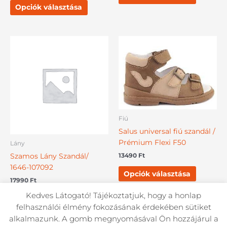
Opciók választása
Ennek
Ennek
a
a
terméknek
termékn
több
több
variációja
variációj
van.
van.
A
A
Fiú
változatok
változat
a
a
Salus universal fiú szandál /
termékoldalon
terméko
Prémium Flexi F50
Lány
választhatók
választh
13490
Ft
Szamos Lány Szandál/
ki
ki
1646-107092
Opciók választása
17990
Ft
Kedves Látogató! Tájékoztatjuk, hogy a honlap
Opciók választása
felhasználói élmény fokozásának érdekében sütiket
alkalmazunk. A gomb megnyomásával Ön hozzájárul a