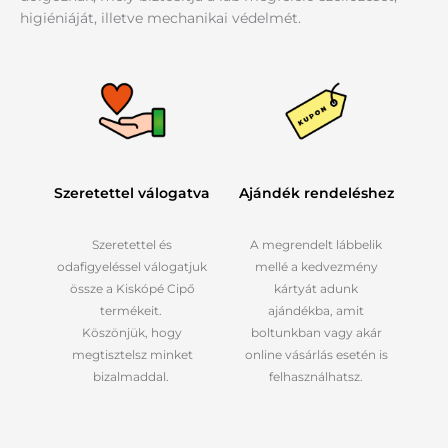
higiéniáját, illetve mechanikai védelmét.
Szeretettel válogatva
Ajándék rendeléshez
Szeretettel és
A megrendelt lábbelik
odafigyeléssel válogatjuk
mellé a kedvezmény
össze a Kiskópé Cipő
kártyát adunk
termékeit.
ajándékba, amit
Köszönjük, hogy
boltunkban vagy akár
megtisztelsz minket
online vásárlás esetén is
bizalmaddal.
felhasználhatsz.