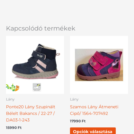
Kapcsolódó termékek
Ennek
Ennek
a
a
terméknek
termékn
több
több
variációja
variációj
van.
van.
A
A
változatok
változat
a
a
termékoldalon
terméko
Lány
Lány
választhatók
választh
Ponte20 Lány Szupinált
Szamos Lány Átmeneti
ki
ki
Bélelt Bakancs / 22-27 /
Cipő/ 1564-707492
DA03-1-243
17990
Ft
15990
Ft
Opciók választása