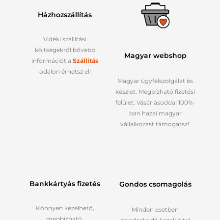
Házhozszállítás
Vidéki szállítási
költségekről bővebb
Magyar webshop
információt a
Szállítás
odalon érhetsz el!
Magyar ügyfélszolgálat és
készlet. Megbízható fizetési
felület. Vásárlásoddal 100%-
ban hazai magyar
vállalkozást támogatsz!
Bankkártyás fizetés
Gondos csomagolás
Könnyen kezelhető,
Minden esetben
megbízható,