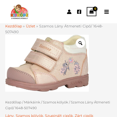
Skip
to
content
Kezdőlap
»
Üzlet
»
Szamos Lány Átmeneti Cipő/ 1648-
507490
Ártartomány:
Szamos
15990 Ft
Lány
-
Átmeneti
16490 Ft
Cipő/
1648-
507490
mennyiség
Kezdőlap
/
Márkáink
/
Szamos kölyök
/ Szamos Lány Átmeneti
Cipő/ 1648-507490
Lány
,
Szamos kölyök
,
Szupinált cipők
,
Zárt cipők