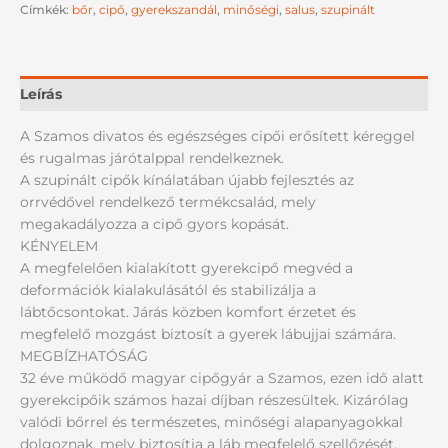
Címkék:
bőr
,
cipő
,
gyerekszandál
,
minőségi
,
salus
,
szupinált
Leírás
A Szamos divatos és egészséges cipői erősített kéreggel
és rugalmas járótalppal rendelkeznek.
A szupinált cipők kínálatában újabb fejlesztés az
orrvédővel rendelkező termékcsalád, mely
megakadályozza a cipő gyors kopását.
KÉNYELEM
A megfelelően kialakított gyerekcipő megvéd a
deformációk kialakulásától és stabilizálja a
lábtőcsontokat. Járás közben komfort érzetet és
megfelelő mozgást biztosít a gyerek lábujjai számára.
MEGBÍZHATÓSÁG
32 éve működő magyar cipőgyár a Szamos, ezen idő alatt
gyerekcipőik számos hazai díjban részesültek. Kizárólag
valódi bőrrel és természetes, minőségi alapanyagokkal
dolgoznak, mely biztosítja a láb megfelelő szellőzését,