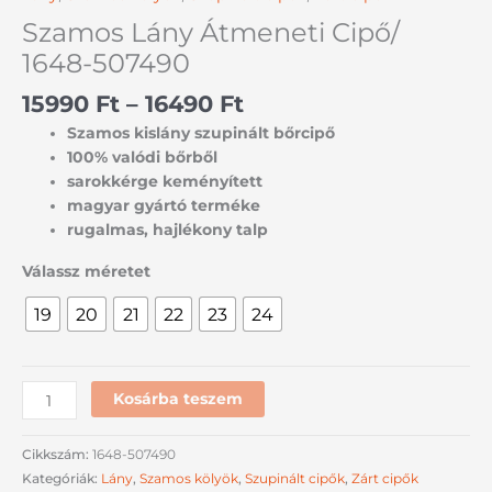
Szamos Lány Átmeneti Cipő/
1648-507490
15990
Ft
–
16490
Ft
Szamos kislány szupinált bőrcipő
100% valódi bőrből
sarokkérge keményített
magyar gyártó terméke
rugalmas, hajlékony talp
Válassz méretet
19
20
21
22
23
24
Kosárba teszem
Cikkszám:
1648-507490
Kategóriák:
Lány
,
Szamos kölyök
,
Szupinált cipők
,
Zárt cipők