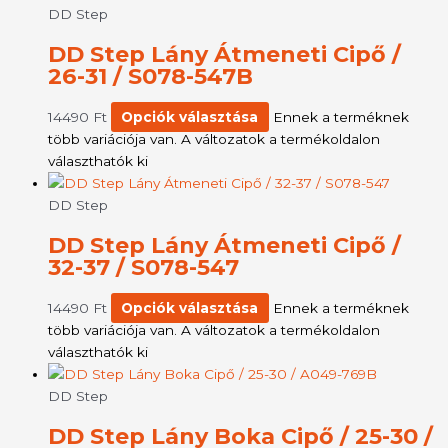
DD Step
DD Step Lány Átmeneti Cipő /
26-31 / S078-547B
14490
Ft
Opciók választása
Ennek a terméknek
több variációja van. A változatok a termékoldalon
választhatók ki
DD Step
DD Step Lány Átmeneti Cipő /
32-37 / S078-547
14490
Ft
Opciók választása
Ennek a terméknek
több variációja van. A változatok a termékoldalon
választhatók ki
DD Step
DD Step Lány Boka Cipő / 25-30 /