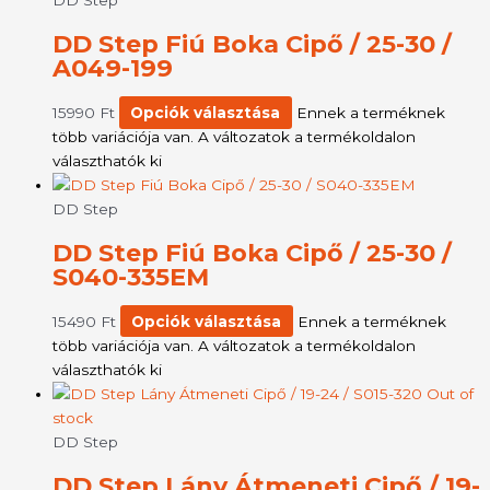
DD Step Fiú Boka Cipő / 25-30 /
A049-199
15990
Ft
Opciók választása
Ennek a terméknek
több variációja van. A változatok a termékoldalon
választhatók ki
DD Step
DD Step Fiú Boka Cipő / 25-30 /
S040-335EM
15490
Ft
Opciók választása
Ennek a terméknek
több variációja van. A változatok a termékoldalon
választhatók ki
Out of
stock
DD Step
DD Step Lány Átmeneti Cipő / 19-