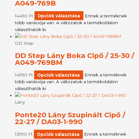
A049-769B
14490
Ft
Opciók választása
Ennek a terméknek
több variációja van. A változatok a termékoldalon
választhatók ki
DD Step
DD Step Lány Boka Cipő / 25-30 /
A049-769BM
14990
Ft
Opciók választása
Ennek a terméknek
több variációja van. A változatok a termékoldalon
választhatók ki
Lány
Ponte20 Lány Szupinált Cipő /
22-27 / DA03-1-990
13990
Ft
Opciók választása
Ennek a terméknek