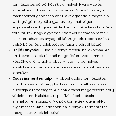
természetes bőrből készítjük, melyek kiváló viselési
érzetet, és puhaságot biztosítanak. Az első osztályú
marhabőrből gondosan kerül kiválogatásra a megfelelő
vastagságú, melyből a gyártási folyamat végén a
legtökéletesebb gyermek lábbelit tudjuk elkészíteni. Arra
törekszünk, hogy a gyermek bőrével érintkező részek
csak természetes anyagból készüljenek. Éppen ezért a
belső bélés, és a talpbetét borítása is bőrből készül.
Hajlékonyság
– Cipőink kényelmesek, hajlékonyak. Az
orr, illetve a sarok résznél megerősített védelemmel
készülnek, jól tartják a lábat. Anatómiailag helyes
kialakításukból adódóan természetes mozgást tesznek
lehetővé.
Csúszásmentes talp
– A lábbelik talpa természetes
gumiból készül. A nagy tisztaságú gumi felhasználása
biztosítja a tartósságot. A cipők orránál megerősített lábujj
védelemmel kialakított talp a fizikai behatásoknak
ellenálló, nem csúszik. A cipők könnyűek, ugyanakkor
rugalmasságukból adódóan hajlékonyak, természetes
mozgást tesznek lehetővé.