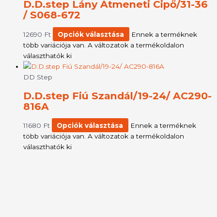
D.D.step Lány Átmeneti Cipő/31-36
/ S068-672
12690
Ft
Opciók választása
Ennek a terméknek
több variációja van. A változatok a termékoldalon
választhatók ki
DD Step
D.D.step Fiú Szandál/19-24/ AC290-
816A
11680
Ft
Opciók választása
Ennek a terméknek
több variációja van. A változatok a termékoldalon
választhatók ki