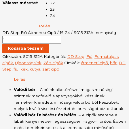
Válassz méretet
22
23
24
Törlés
DD Step Fiú Átmeneti Cipő / 19-24 / S015-312A mennyiség
Kosárba teszem
Cikkszám:
S015-312A
Kategóriák:
DD Step
,
Fiú
,
Formatalpas
cipők
,
Újdonságaink
,
Zárt cipők
Címkék:
átmeneti cipő
,
bőr
,
DD
Step
,
fiú
,
kék
,
kutya
,
zárt cipő
Leírás
Valódi bőr
– Cipőink alkotórészei magas minőségi
szintnek megfelelő alapanyagokból készülnek.
Termékeink eredeti, minőségi valódi bőrből készültek,
melyek kiváló viselési érzetet és puhaságot biztosítanak.
Valódi bőr felsőrész és bélés
– A cipők szerepe a
lábak kényelmében, egészségben nagyon fontos. Éppen
ezért termékeinket csak a legmagasabb minőségű,