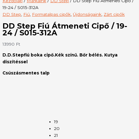
Kezdőlap
/
Márkáink
/
DD Step
/ DD Step Fiú Átmeneti Cipő /
19-24 / S015-312A
DD Step
,
Fiú
,
Formatalpas cipők
,
Újdonságaink
,
Zárt cipők
DD Step Fiú Átmeneti Cipő / 19-
24 / S015-312A
13990
Ft
D.D.Stepfiú boka cipő.Kék színű. Bőr bélés. Kutya
díszítéssel
Csúszásmentes talp
19
20
21