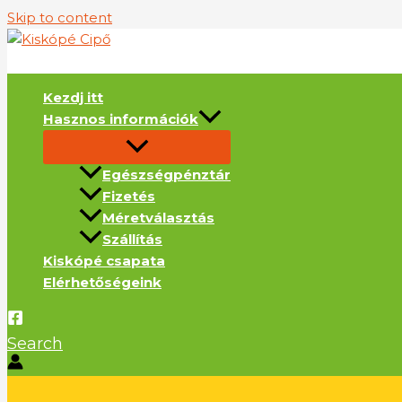
Skip to content
Kezdj itt
Hasznos információk
Egészségpénztár
Fizetés
Méretválasztás
Szállítás
Kiskópé csapata
Elérhetőségeink
Search