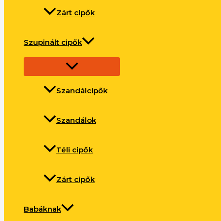
Zárt cipők
Szupinált cipők
Szandálcipők
Szandálok
Téli cipők
Zárt cipők
Babáknak