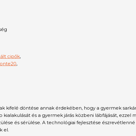
ség
ált cipők
,
onte20
,
pának kifelé döntése annak érdekében, hogy a gyermek sarká
 kialakulását és a gyermek járás közbeni lábfájását, ezzel
ülése és sérülése. A technológiai fejlesztése észrevétlenné t
 el.