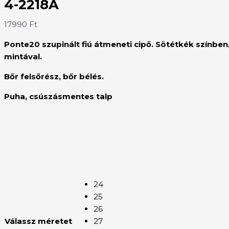
4-2218A
17990
Ft
Ponte20 szupinált fiú átmeneti cipő. Sötétkék színben,
mintával.
Bőr felsőrész, bőr bélés.
Puha, csúszásmentes talp
24
25
26
Válassz méretet
27