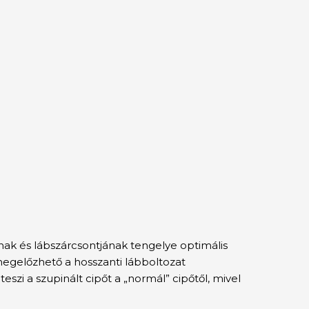
nak és lábszárcsontjának tengelye optimális
 megelőzhető a hosszanti lábboltozat
eszi a szupinált cipőt a „normál” cipőtől, mivel