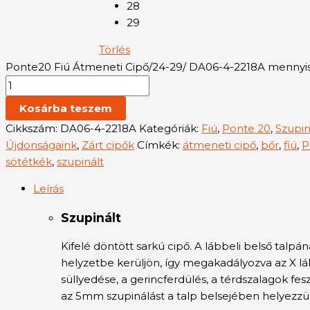
28
29
Törlés
Ponte20 Fiú Átmeneti Cipő/24-29/ DA06-4-2218A mennyi
Kosárba teszem
Cikkszám:
DA06-4-2218A
Kategóriák:
Fiú
,
Ponte 20
,
Szupin
Újdonságaink
,
Zárt cipők
Címkék:
átmeneti cipő
,
bőr
,
fiú
,
P
sötétkék
,
szupinált
Leírás
Szupinált
Kifelé döntött sarkú cipő. A lábbeli belső tal
helyzetbe kerüljön, így megakadályozva az X láb
süllyedése, a gerincferdülés, a térdszalagok fesz
az 5mm szupinálást a talp belsejében helyezzük