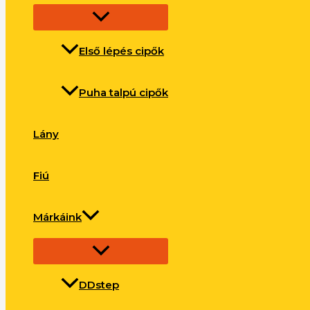
Első lépés cipők
Puha talpú cipők
Lány
Fiú
Márkáink
DDstep