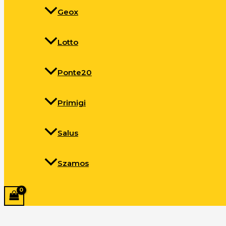
Geox
Lotto
Ponte20
Primigi
Salus
Szamos