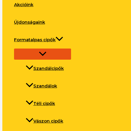
Akcióink
Újdonságaink
Formatalpas cipők
Szandálcipők
Szandálok
Téli cipők
Vászon cipők