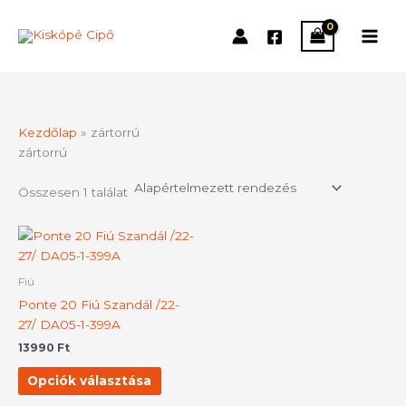
Skip
to
content
Kezdőlap
»
zártorrú
zártorrú
Összesen 1 találat
Ennek
a
terméknek
Fiú
több
Ponte 20 Fiú Szandál /22-
variációja
27/ DA05-1-399A
van.
13990
Ft
A
változatok
Opciók választása
a