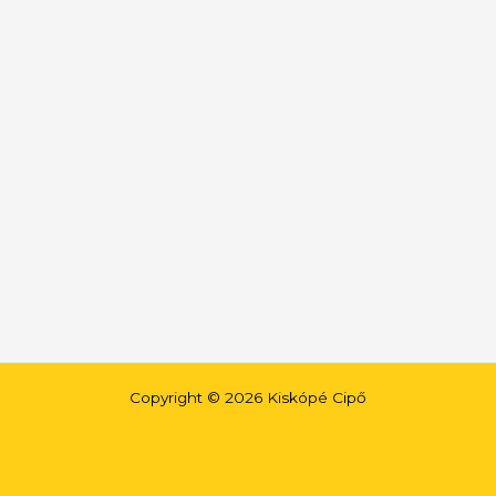
termékoldalon
választhatók
ki
Copyright © 2026 Kiskópé Cipő