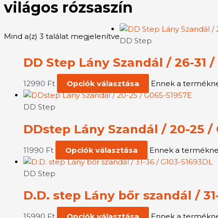
világos rózsaszín
Mind a(z) 3 találat megjelenítve
DD Step
DD Step Lány Szandál / 26-31 
12990
Ft
Opciók választása
Ennek a terméknek
DD Step
DDstep Lány Szandál / 20-25 /
11990
Ft
Opciók választása
Ennek a terméknek 
DD Step
D.D. step Lány bőr szandál / 3
15990
Ft
Opciók választása
Ennek a terméknek