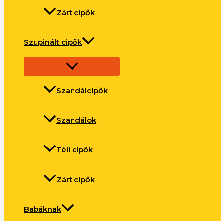
Zárt cipők
Szupinált cipők
Szandálcipők
Szandálok
Téli cipők
Zárt cipők
Babáknak