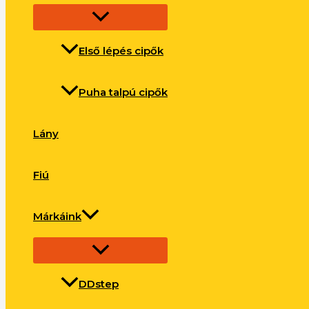
Első lépés cipők
Puha talpú cipők
Lány
Fiú
Márkáink
DDstep