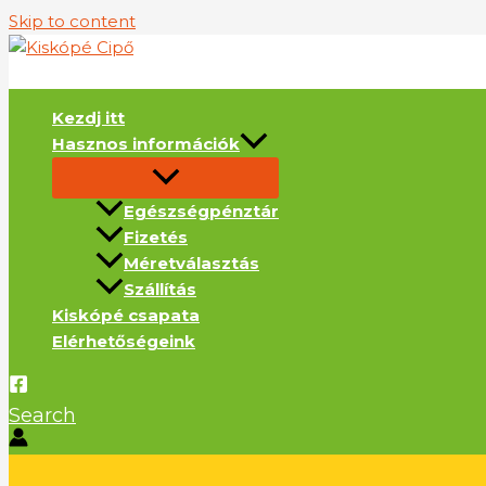
Skip to content
Kezdj itt
Hasznos információk
Egészségpénztár
Fizetés
Méretválasztás
Szállítás
Kiskópé csapata
Elérhetőségeink
Search