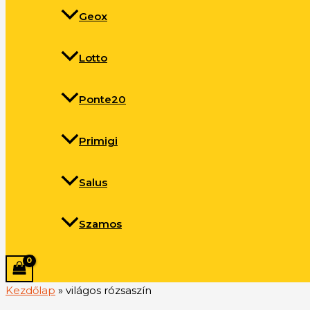
Geox
Lotto
Ponte20
Primigi
Salus
Szamos
Kezdőlap
»
világos rózsaszín