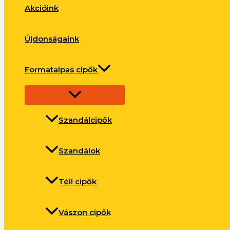
Akcióink
Újdonságaink
Formatalpas cipők
Szandálcipők
Szandálok
Téli cipők
Vászon cipők