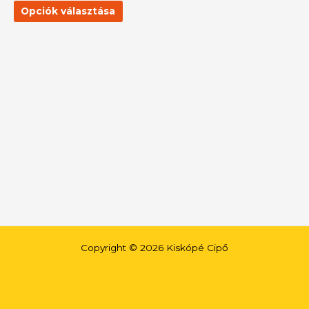
termékoldalon
Opciók választása
választhatók
ki
Copyright © 2026 Kiskópé Cipő