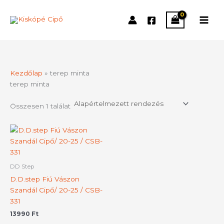
Skip
to
content
Kezdőlap
»
terep minta
terep minta
Összesen 1 találat
Ennek
a
terméknek
több
DD Step
variációja
D.D.step Fiú Vászon
van.
Szandál Cipő/ 20-25 / CSB-
A
331
változatok
13990
Ft
a