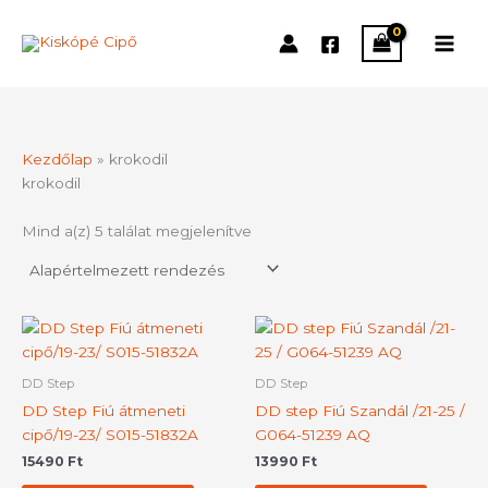
Skip
to
content
Kezdőlap
»
krokodil
krokodil
Mind a(z) 5 találat megjelenítve
Ennek
Ennek
a
a
terméknek
termék
DD Step
DD Step
több
több
DD Step Fiú átmeneti
DD step Fiú Szandál /21-25 /
variációja
variációj
cipő/19-23/ S015-51832A
G064-51239 AQ
van.
van.
15490
Ft
13990
Ft
A
A