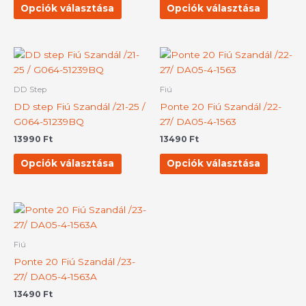
változatok
változat
Opciók választása
Opciók választása
a
a
termékoldalon
terméko
választhatók
választh
Ennek
Ennek
ki
ki
a
a
terméknek
termék
DD Step
Fiú
több
több
DD step Fiú Szandál /21-25 /
Ponte 20 Fiú Szandál /22-
variációja
variációj
G064-51239BQ
27/ DA05-4-1563
van.
van.
13990
Ft
13490
Ft
A
A
változatok
változat
Opciók választása
Opciók választása
a
a
termékoldalon
terméko
választhatók
választh
Ennek
ki
ki
a
terméknek
Fiú
több
Ponte 20 Fiú Szandál /23-
variációja
27/ DA05-4-1563A
van.
13490
Ft
A