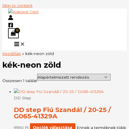
Skip to content
Kezdőlap
»
kék-neon zöld
kék-neon zöld
Összesen 1 találat
DD Step
DD step Fiú Szandál / 20-25 /
G065-41329A
9990
Ft
Opciók választása
Ennek a terméknek több