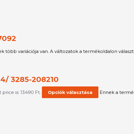
7092
 több variációja van. A változatok a termékoldalon választ
24/ 3285-208210
 price is: 13490 Ft.
Opciók választása
Ennek a termék