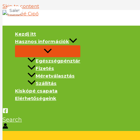
Skip to content
Sale!
Kezdj itt
Hasznos információk
Egészségpénztár
Fizetés
Méretválasztás
Szállítás
Kiskópé csapata
Elérhetőségeink
Search