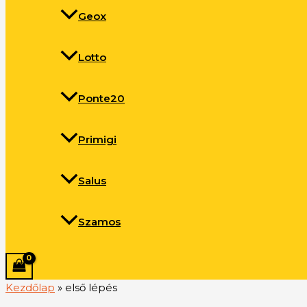
Geox
Lotto
Ponte20
Primigi
Salus
Szamos
Kezdőlap
»
első lépés