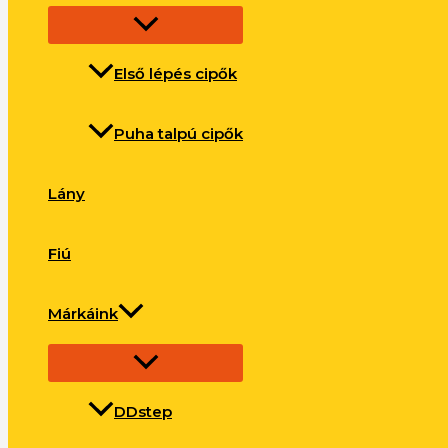
Első lépés cipők
Puha talpú cipők
Lány
Fiú
Márkáink
DDstep