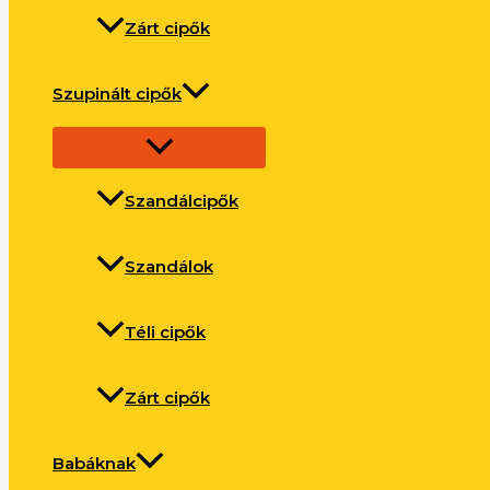
Zárt cipők
Szupinált cipők
Szandálcipők
Szandálok
Téli cipők
Zárt cipők
Babáknak