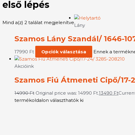
első lépés
Mind a(z) 2 találat megjelenítve
Lány
Szamos Lány Szandál/ 1646-10
17990
Ft
Opciók választása
Ennek a terméknek
Akcióink
Szamos Fiú Átmeneti Cipő/17-
14990
Ft
Original price was: 14990 Ft.
13490
Ft
Current
termékoldalon választhatók ki