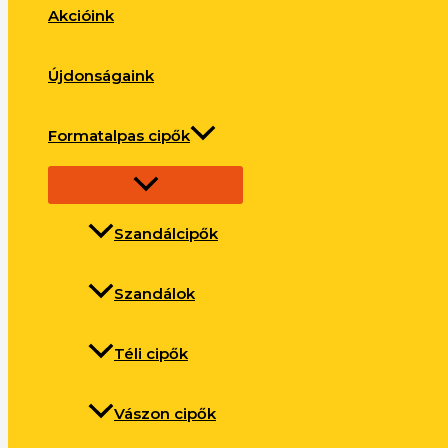
Akcióink
Újdonságaink
Formatalpas cipők
Szandálcipők
Szandálok
Téli cipők
Vászon cipők