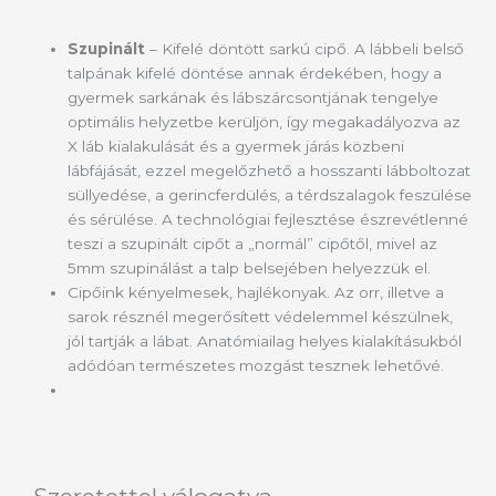
Szupinált
– Kifelé döntött sarkú cipő. A lábbeli belső
talpának kifelé döntése annak érdekében, hogy a
gyermek sarkának és lábszárcsontjának tengelye
optimális helyzetbe kerüljön, így megakadályozva az
X láb kialakulását és a gyermek járás közbeni
lábfájását, ezzel megelőzhető a hosszanti lábboltozat
süllyedése, a gerincferdülés, a térdszalagok feszülése
és sérülése. A technológiai fejlesztése észrevétlenné
teszi a szupinált cipőt a „normál” cipőtől, mivel az
5mm szupinálást a talp belsejében helyezzük el.
Cipőink kényelmesek, hajlékonyak. Az orr, illetve a
sarok résznél megerősített védelemmel készülnek,
jól tartják a lábat. Anatómiailag helyes kialakításukból
adódóan természetes mozgást tesznek lehetővé.