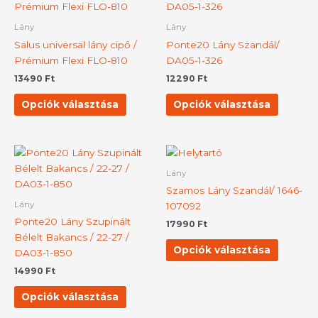
a
a
terméknek
termék
Lány
Lány
több
több
Salus universal lány cipő /
Ponte20 Lány Szandál/
variációja
variációj
Prémium Flexi FLO-810
DA05-1-326
van.
van.
13490
Ft
12290
Ft
A
A
változatok
változat
Opciók választása
Opciók választása
a
a
termékoldalon
terméko
választhatók
választh
Ennek
Ennek
ki
ki
a
a
Lány
terméknek
termék
Szamos Lány Szandál/ 1646-
több
több
Lány
107092
variációja
variációj
Ponte20 Lány Szupinált
17990
Ft
van.
van.
Bélelt Bakancs / 22-27 /
A
A
Opciók választása
DA03-1-850
változatok
változat
14990
Ft
a
a
termékoldalon
terméko
Opciók választása
választhatók
választh