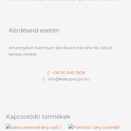
Kérdéseid esetén
Amennyiben bármilyen kérdésed merülne fel, kérjük
keress minket:
+36 30 549 2928
info@kiskopecipo.hu
Kapcsolódó termékek
Ennek
Ennek