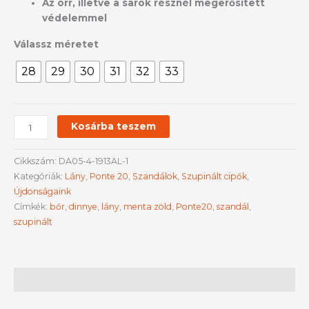
Az orr, illetve a sarok résznél megerősített
védelemmel
Válassz méretet
28
29
30
31
32
33
Kosárba teszem
Cikkszám:
DA05-4-1913AL-1
Kategóriák:
Lány
,
Ponte 20
,
Szandálok
,
Szupinált cipők
,
Újdonságaink
Címkék:
bőr
,
dinnye
,
lány
,
menta zöld
,
Ponte20
,
szandál
,
szupinált
Leírás