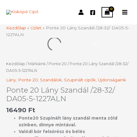
Skip
to
content
Kezdőlap
»
Üzlet
»
Ponte 20 Lány Szandál /28-32/ DA05-5-
1227ALN
Ponte
20
Lány
Szandál
Kezdőlap
/
Márkáink
/
Ponte 20
/ Ponte 20 Lány Szandál /28-32/
/28-
DA05-5-1227ALN
32/
Lány
,
Ponte 20
,
Szandálok
,
Szupinált cipők
,
Újdonságaink
DA05-
5-
Ponte 20 Lány Szandál /28-32/
1227ALN
DA05-5-1227ALN
mennyiség
16490
Ft
Ponte20 Szupinált lány szandál menta zöld
színben, dinnye mintával.
Valódi bőr felsőrész és bélés