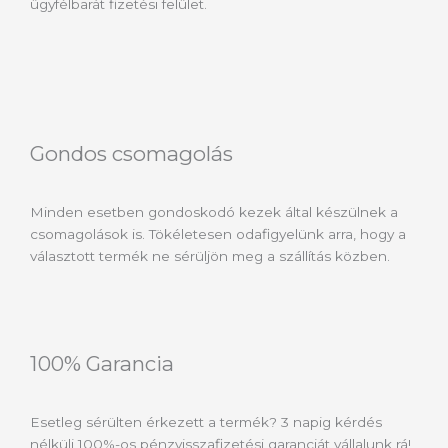
ügyfélbarát fizetési felület.
Gondos csomagolás
Minden esetben gondoskodó kezek által készülnek a
csomagolások is. Tökéletesen odafigyelünk arra, hogy a
választott termék ne sérüljön meg a szállítás közben.
100% Garancia
Esetleg sérülten érkezett a termék? 3 napig kérdés
nélküli 100%-os pénzvisszafizetési garanciát vállalunk rá!