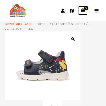
Skip
to
content
Kezdőlap
»
Üzlet
»
Ponte 20 Fiú szandál szupinált /22-
27/DA05-6-1864A
Ponte
20
Fiú
szandál
szupinált
/22-
27/DA05-
6-
1864A
mennyiség