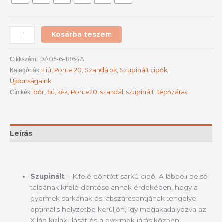
Kosárba teszem
DA05-6-1864A
Cikkszám:
Fiú
Ponte 20
Szandálok
Szupinált cipők
Kategóriák:
,
,
,
,
Újdonságaink
bőr
fiú
kék
Ponte20
szandál
szupinált
tépőzáras
Címkék:
,
,
,
,
,
,
Leírás
Szupinált
– Kifelé döntött sarkú cipő. A lábbeli belső
talpának kifelé döntése annak érdekében, hogy a
gyermek sarkának és lábszárcsontjának tengelye
optimális helyzetbe kerüljön, így megakadályozva az
X láb kialakulását és a gyermek járás közbeni