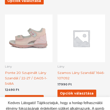
Opciók választása
Ennek
Ennek
a
a
terméknek
termék
több
több
variációja
variációj
van.
van.
A
A
változatok
változat
a
a
termékoldalon
terméko
Lány
Lány
választhatók
választh
Ponte 20 Szupinált Lány
Szamos Lány Szandál/ 1646-
ki
ki
Szandál / 22-27 / DA05-1-
107092
548A
17990
Ft
12490
Ft
Opciók választása
Opciók választása
Kedves Látogató! Tájékoztatjuk, hogy a honlap felhasználói
élmény fokozásának érdekében sütiket alkalmazunk. A gomb