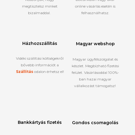
megtisztelsz minket
online vásárlás esetén is
bizalmaddal.
felhasználhatsz.
Házhozszállítás
Magyar webshop
Vidéki szállítási költségekről
Magyar ügyfélszolgálat és
bővebb információt a
készlet. Megbízható fizetési
Szállítás
odalon érhetsz el!
felület. Vásárlásoddal 100%-
ban hazai magyar
vállalkozást támogatsz!
Bankkártyás fizetés
Gondos csomagolás