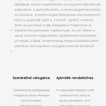
lábfájását, ezzel megelőzhető a hosszanti lábboltozat
süllyedése, a gerincferdülés, a térdszalagok feszülése
és sérülése. A technológiai fejlesztése észrevétlenné
teszi a szupinált cipőt a „normál” cipőtől, mivel az
5mm szupinálást a talp belsejében helyezzük el.
Cipőink kényelmesek, hajlékonyak. Az orr, illetve a
sarok résznél megerősített védelemmel készülnek,
jól tartják a lábat. Anatómiailag helyes kialakításukból
adódóan természetes mozgást tesznek lehetővé.
Szeretettel válogatva
Ajándék rendeléshez
Szeretettel és odafigyeléssel
A megrendelt lábbelik mellé
válogatjuk össze a Kiskópé
a kedvezmény kártyát
Cipő termékeit.
adunk ajándékba, amit
Köszönjük, hogy
boltunkban vagy akár