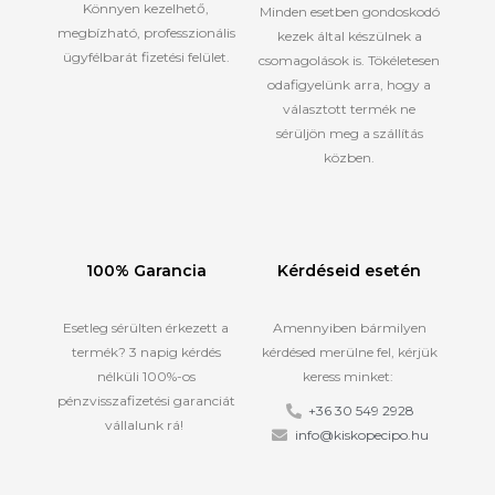
Könnyen kezelhető,
Minden esetben gondoskodó
megbízható, professzionális
kezek által készülnek a
ügyfélbarát fizetési felület.
csomagolások is. Tökéletesen
odafigyelünk arra, hogy a
választott termék ne
sérüljön meg a szállítás
közben.
100% Garancia
Kérdéseid esetén
Esetleg sérülten érkezett a
Amennyiben bármilyen
termék? 3 napig kérdés
kérdésed merülne fel, kérjük
nélküli 100%-os
keress minket:
pénzvisszafizetési garanciát
+36 30 549 2928
vállalunk rá!
info@kiskopecipo.hu