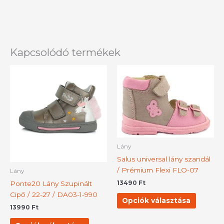
Kapcsolódó termékek
Ennek
Ennek
a
a
terméknek
termék
több
több
variációja
variációj
van.
van.
A
A
Lány
változatok
változat
a
a
Salus universal lány szandál
termékoldalon
terméko
/ Prémium Flexi FLO-07
Lány
választhatók
választh
13490
Ft
Ponte20 Lány Szupinált
ki
ki
Cipő / 22-27 / DA03-1-990
Opciók választása
13990
Ft