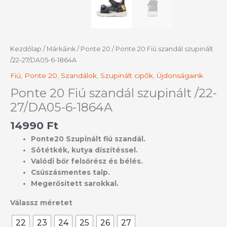
Kezdőlap
/
Márkáink
/
Ponte 20
/ Ponte 20 Fiú szandál szupinált
/22-27/DA05-6-1864A
Fiú
,
Ponte 20
,
Szandálok
,
Szupinált cipők
,
Újdonságaink
Ponte 20 Fiú szandál szupinált /22-
27/DA05-6-1864A
14990
Ft
Ponte20 Szupinált fiú szandál.
Sötétkék, kutya díszítéssel.
Valódi bőr felsőrész és bélés.
Csúszásmentes talp.
Megerősített sarokkal.
Válassz méretet
22
23
24
25
26
27