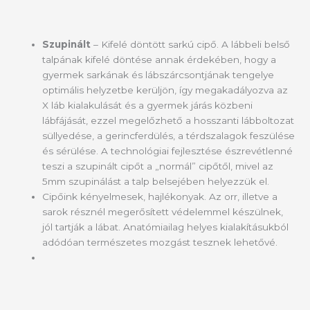
Szupinált
– Kifelé döntött sarkú cipő. A lábbeli belső
talpának kifelé döntése annak érdekében, hogy a
gyermek sarkának és lábszárcsontjának tengelye
optimális helyzetbe kerüljön, így megakadályozva az
X láb kialakulását és a gyermek járás közbeni
lábfájását, ezzel megelőzhető a hosszanti lábboltozat
süllyedése, a gerincferdülés, a térdszalagok feszülése
és sérülése. A technológiai fejlesztése észrevétlenné
teszi a szupinált cipőt a „normál” cipőtől, mivel az
5mm szupinálást a talp belsejében helyezzük el.
Cipőink kényelmesek, hajlékonyak. Az orr, illetve a
sarok résznél megerősített védelemmel készülnek,
jól tartják a lábat. Anatómiailag helyes kialakításukból
adódóan természetes mozgást tesznek lehetővé.