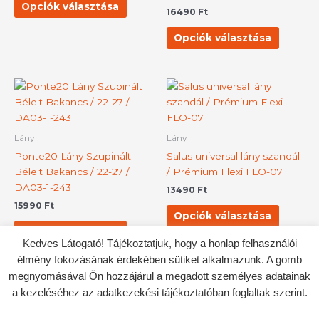
változatok
változat
Opciók választása
16490
Ft
a
a
termékoldalon
terméko
Opciók választása
választhatók
választh
ki
ki
Ennek
Ennek
a
a
terméknek
termék
több
több
Lány
Lány
variációja
variációj
Ponte20 Lány Szupinált
Salus universal lány szandál
van.
van.
Bélelt Bakancs / 22-27 /
/ Prémium Flexi FLO-07
A
A
DA03-1-243
13490
Ft
változatok
változat
15990
Ft
a
a
Opciók választása
termékoldalon
terméko
Opciók választása
választhatók
választh
Kedves Látogató! Tájékoztatjuk, hogy a honlap felhasználói
ki
ki
élmény fokozásának érdekében sütiket alkalmazunk. A gomb
megnyomásával Ön hozzájárul a megadott személyes adatainak
a kezeléséhez az adatkezekési tájékoztatóban foglaltak szerint.
Copyright © 2026 Kiskópé Cipő