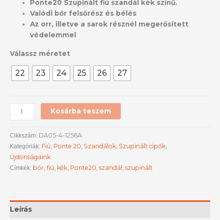
Ponte20 Szupinált fiú szandál kék színű.
Valódi bőr felsőrész és bélés
Az orr, illetve a sarok résznél megerősített
védelemmel
Válassz méretet
22
23
24
25
26
27
Kosárba teszem
DA05-4-1256A
Cikkszám:
Fiú
Ponte 20
Szandálok
Szupinált cipők
Kategóriák:
,
,
,
,
Újdonságaink
bőr
fiú
kék
Ponte20
szandál
szupinált
Címkék:
,
,
,
,
,
Leírás