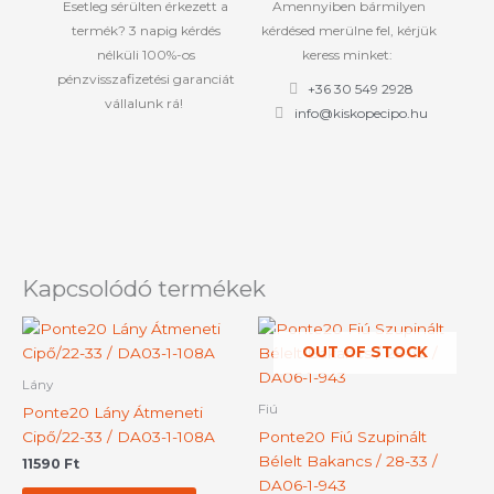
Esetleg sérülten érkezett a
Amennyiben bármilyen
termék? 3 napig kérdés
kérdésed merülne fel, kérjük
nélküli 100%-os
keress minket:
pénzvisszafizetési garanciát
+36 30 549 2928
vállalunk rá!
info@kiskopecipo.hu
Kapcsolódó termékek
Ennek
Ennek
OUT OF STOCK
a
a
terméknek
termék
Lány
több
több
Fiú
Ponte20 Lány Átmeneti
variációja
variációj
Cipő/22-33 / DA03-1-108A
Ponte20 Fiú Szupinált
van.
van.
Bélelt Bakancs / 28-33 /
11590
Ft
A
A
DA06-1-943