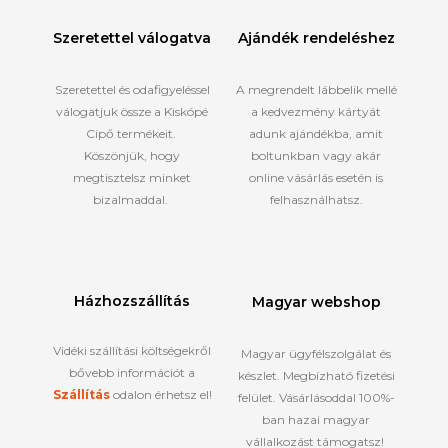
Szeretettel válogatva
Ajándék rendeléshez
Szeretettel és odafigyeléssel
A megrendelt lábbelik mellé
válogatjuk össze a Kiskópé
a kedvezmény kártyát
Cipő termékeit.
adunk ajándékba, amit
Köszönjük, hogy
boltunkban vagy akár
megtisztelsz minket
online vásárlás esetén is
bizalmaddal.
felhasználhatsz.
Házhozszállítás
Magyar webshop
Vidéki szállítási költségekről
Magyar ügyfélszolgálat és
bővebb információt a
készlet. Megbízható fizetési
Szállítás
odalon érhetsz el!
felület. Vásárlásoddal 100%-
ban hazai magyar
vállalkozást támogatsz!