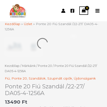
Skip
to
content
Kezdőlap
»
Üzlet
»
Ponte 20 Fiú Szandál /22-27/ DA05-4-
1256A
Ponte
20
Fiú
Szandál
/22-
27/
DA05-
Kezdőlap
/
Márkáink
/
Ponte 20
/ Ponte 20 Fiú Szandál /22-27/
4-
DA05-4-1256A
1256A
Fiú
,
Ponte 20
,
Szandálok
,
Szupinált cipők
,
Újdonságaink
mennyiség
Ponte 20 Fiú Szandál /22-27/
DA05-4-1256A
13490
Ft