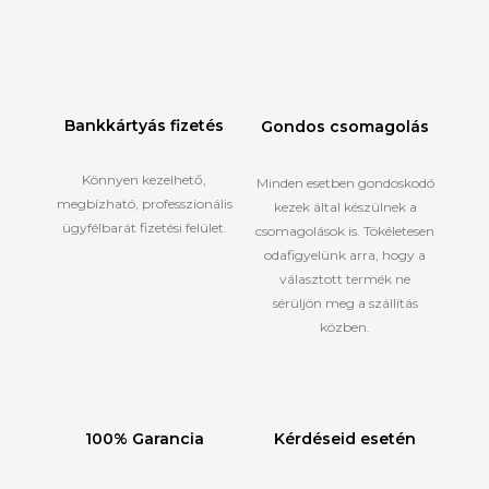
Bankkártyás fizetés
Gondos csomagolás
Könnyen kezelhető,
Minden esetben gondoskodó
megbízható, professzionális
kezek által készülnek a
ügyfélbarát fizetési felület.
csomagolások is. Tökéletesen
odafigyelünk arra, hogy a
választott termék ne
sérüljön meg a szállítás
közben.
100% Garancia
Kérdéseid esetén