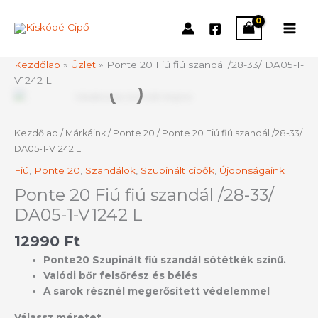
Skip
to
content
Kezdőlap
»
Üzlet
»
Ponte 20 Fiú fiú szandál /28-33/ DA05-1-
V1242 L
Ponte
20
Fiú
Kezdőlap
/
Márkáink
/
Ponte 20
/ Ponte 20 Fiú fiú szandál /28-33/
fiú
DA05-1-V1242 L
szandál
Fiú
,
Ponte 20
,
Szandálok
,
Szupinált cipők
,
Újdonságaink
/28-
33/
Ponte 20 Fiú fiú szandál /28-33/
DA05-
DA05-1-V1242 L
1-
V1242
12990
Ft
L
Ponte20 Szupinált fiú szandál sötétkék színű.
mennyiség
Valódi bőr felsőrész és bélés
A sarok résznél megerősített védelemmel
Válassz méretet