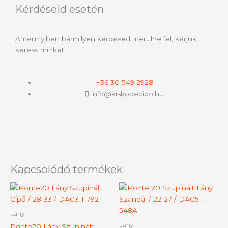
Kérdéseid esetén
Amennyiben bármilyen kérdésed merülne fel, kérjük
keress minket:
+36 30 549 2928
info@kiskopecipo.hu
Kapcsolódó termékek
Ennek
Ennek
a
a
terméknek
termék
Lány
több
több
Lány
Ponte20 Lány Szupinált