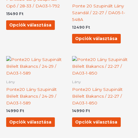
variációja
variációj
Cipő / 28-33 / DA03-1-792
Ponte 20 Szupinált Lány
van.
van.
Szandál / 22-27 / DA05-1-
15490
Ft
A
A
548A
változatok
változat
Opciók választása
12490
Ft
a
a
termékoldalon
terméko
Opciók választása
választhatók
választh
ki
ki
Ennek
Ennek
a
a
terméknek
termék
több
több
Lány
Lány
variációja
variációj
Ponte20 Lány Szupinált
Ponte20 Lány Szupinált
van.
van.
Bélelt Bakancs / 24-29 /
Bélelt Bakancs / 22-27 /
A
A
DA03-1-589
DA03-1-850
változatok
változat
14990
Ft
14990
Ft
a
a
termékoldalon
terméko
Opciók választása
Opciók választása
választhatók
választh
ki
ki