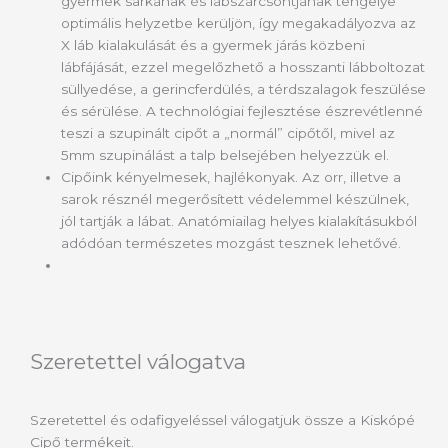
gyermek sarkának és lábszárcsontjának tengelye
optimális helyzetbe kerüljön, így megakadályozva az
X láb kialakulását és a gyermek járás közbeni
lábfájását, ezzel megelőzhető a hosszanti lábboltozat
süllyedése, a gerincferdülés, a térdszalagok feszülése
és sérülése. A technológiai fejlesztése észrevétlenné
teszi a szupinált cipőt a „normál” cipőtől, mivel az
5mm szupinálást a talp belsejében helyezzük el.
Cipőink kényelmesek, hajlékonyak. Az orr, illetve a
sarok résznél megerősített védelemmel készülnek,
jól tartják a lábat. Anatómiailag helyes kialakításukból
adódóan természetes mozgást tesznek lehetővé.
Szeretettel válogatva
Szeretettel és odafigyeléssel válogatjuk össze a Kiskópé
Cipő termékeit.