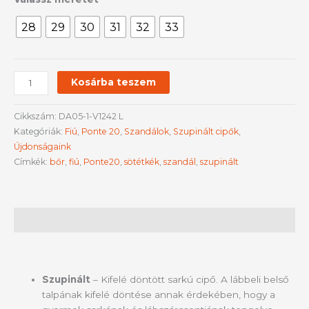
28
29
30
31
32
33
Kosárba teszem
Cikkszám:
DA05-1-V1242 L
Kategóriák:
Fiú
,
Ponte 20
,
Szandálok
,
Szupinált cipők
,
Újdonságaink
Címkék:
bőr
,
fiú
,
Ponte20
,
sötétkék
,
szandál
,
szupinált
Leírás
Szupinált
– Kifelé döntött sarkú cipő. A lábbeli belső
talpának kifelé döntése annak érdekében, hogy a