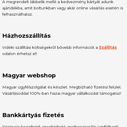
A megrendelt lábbelik mellé a kedvezmény kártyát adunk
ajándékba, amit boltunkban vagy akár online vásárlás esetén is
felhasználhatsz.
Házhozszállítás
Vidéki szállítási költségekről bővebb információt a
Szállítás
odalon érhetsz el!
Magyar webshop
Magyar ügyfélszolgálat és készlet. Megbízható fizetési felület.
Vásárlásoddal 100%-ban hazai magyar vállalkozást támogatsz!
Bankkártyás fizetés
Könnyen kezelhető, megbízható, professzionális ügyfélbarát