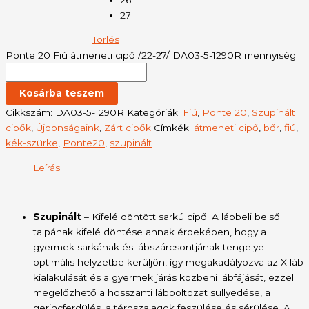
27
Törlés
Ponte 20 Fiú átmeneti cipő /22-27/ DA03-5-1290R mennyiség
Kosárba teszem
Cikkszám:
DA03-5-1290R
Kategóriák:
Fiú
,
Ponte 20
,
Szupinált
cipők
,
Újdonságaink
,
Zárt cipők
Címkék:
átmeneti cipő
,
bőr
,
fiú
,
kék-szürke
,
Ponte20
,
szupinált
Leírás
Szupinált
– Kifelé döntött sarkú cipő. A lábbeli belső
talpának kifelé döntése annak érdekében, hogy a
gyermek sarkának és lábszárcsontjának tengelye
optimális helyzetbe kerüljön, így megakadályozva az X láb
kialakulását és a gyermek járás közbeni lábfájását, ezzel
megelőzhető a hosszanti lábboltozat süllyedése, a
gerincferdülés, a térdszalagok feszülése és sérülése. A