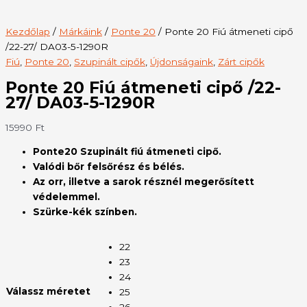
Kezdőlap
/
Márkáink
/
Ponte 20
/ Ponte 20 Fiú átmeneti cipő
/22-27/ DA03-5-1290R
Fiú
,
Ponte 20
,
Szupinált cipők
,
Újdonságaink
,
Zárt cipők
Ponte 20 Fiú átmeneti cipő /22-
27/ DA03-5-1290R
15990
Ft
Ponte20 Szupinált fiú átmeneti cipő.
Valódi bőr felsőrész és bélés.
Az orr, illetve a sarok résznél megerősített
védelemmel.
Szürke-kék színben.
22
23
24
Válassz méretet
25
26