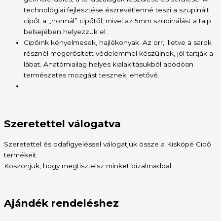
technológiai fejlesztése észrevétlenné teszi a szupinált
cipőt a „normál” cipőtől, mivel az 5mm szupinálást a talp
belsejében helyezzük el.
Cipőink kényelmesek, hajlékonyak. Az orr, illetve a sarok
résznél megerősített védelemmel készülnek, jól tartják a
lábat. Anatómiailag helyes kialakításukból adódóan
természetes mozgást tesznek lehetővé.
Szeretettel válogatva
Szeretettel és odafigyeléssel válogatjuk össze a Kiskópé Cipő
termékeit.
Köszönjük, hogy megtisztelsz minket bizalmaddal.
Ajándék rendeléshez