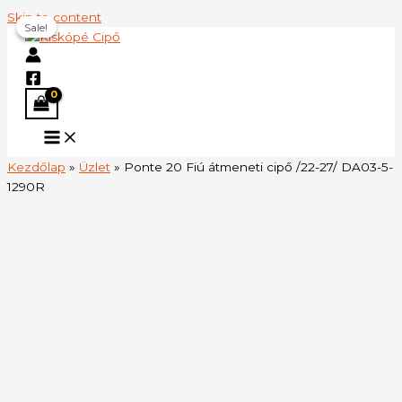
Skip to content
Sale!
Sale!
Kezdőlap
»
Üzlet
»
Ponte 20 Fiú átmeneti cipő /22-27/ DA03-5-
1290R