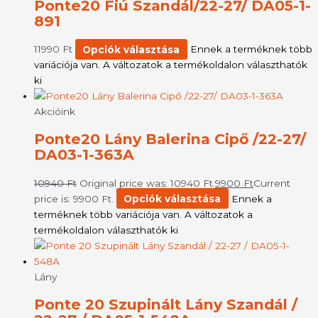
Ponte20 Fiú Szandál/22-27/ DA05-1-
891
11990
Ft
Opciók választása
Ennek a terméknek több
variációja van. A változatok a termékoldalon választhatók
ki
Akcióink
Ponte20 Lány Balerina Cipő /22-27/
DA03-1-363A
10940
Ft
Original price was: 10940 Ft.
9900
Ft
Current
price is: 9900 Ft.
Opciók választása
Ennek a
terméknek több variációja van. A változatok a
termékoldalon választhatók ki
Lány
Ponte 20 Szupinált Lány Szandál /