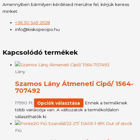
Amennyiben bármilyen kérdésed merülne fel, kérjük keress
minket:
+36 30 549 2928
info@kiskopecipo.hu
Kapcsolódó termékek
Lány
Szamos Lány Átmeneti Cipő/ 1564-
707492
17990
Ft
Opciók választása
Ennek a terméknek
több variációja van. A változatok a termékoldalon
választhatók ki
Out of stock
Fiú