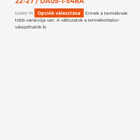
22-27 / DA05-1-548A
12490
Ft
Opciók választása
Ennek a terméknek
több variációja van. A változatok a termékoldalon
választhatók ki