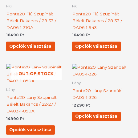
több
több
Fiú
Fiú
variációja
variációj
Ponte20 Fiú Szupinált
Ponte20 Fiú Szupinált
van.
van.
Bélelt Bakancs / 28-33 /
Bélelt Bakancs / 28-33 /
A
A
DA06-1-310A
DA06-1-943
változatok
változat
16490
Ft
16490
Ft
a
a
termékoldalon
terméko
Opciók választása
Opciók választása
választhatók
választh
ki
ki
Ennek
Ennek
OUT OF STOCK
a
a
terméknek
termék
Lány
több
több
Lány
Ponte20 Lány Szandál/
variációja
variációj
Ponte20 Lány Szupinált
DA05-1-326
van.
van.
Bélelt Bakancs / 22-27 /
12290
Ft
A
A
DA03-1-850A
változatok
változat
Opciók választása
14990
Ft
a
a
termékoldalon
terméko
Opciók választása
választhatók
választh