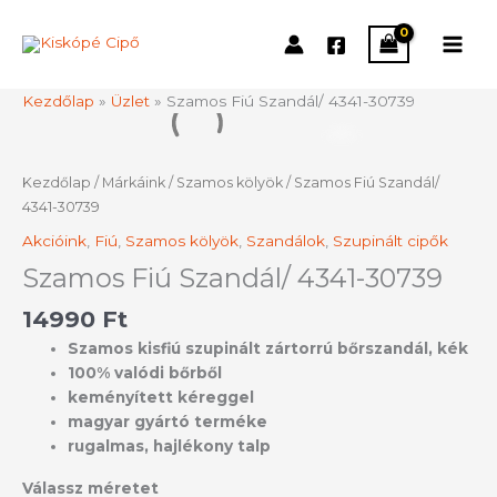
Skip
to
content
Kezdőlap
»
Üzlet
»
Szamos Fiú Szandál/ 4341-30739
Szamos
Fiú
Szandál/
Kezdőlap
/
Márkáink
/
Szamos kölyök
/ Szamos Fiú Szandál/
4341-
4341-30739
30739
Akcióink
,
Fiú
,
Szamos kölyök
,
Szandálok
,
Szupinált cipők
mennyiség
Szamos Fiú Szandál/ 4341-30739
14990
Ft
Szamos kisfiú szupinált zártorrú bőrszandál, kék
100% valódi bőrből
keményített kéreggel
magyar gyártó terméke
rugalmas, hajlékony talp
Válassz méretet