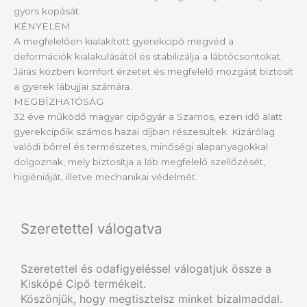
gyors kopását.
KÉNYELEM
A megfelelően kialakított gyerekcipő megvéd a
deformációk kialakulásától és stabilizálja a lábtőcsontokat.
Járás közben komfort érzetet és megfelelő mozgást biztosít
a gyerek lábujjai számára.
MEGBÍZHATÓSÁG
32 éve működő magyar cipőgyár a Szamos, ezen idő alatt
gyerekcipőik számos hazai díjban részesültek. Kizárólag
valódi bőrrel és természetes, minőségi alapanyagokkal
dolgoznak, mely biztosítja a láb megfelelő szellőzését,
higiéniáját, illetve mechanikai védelmét.
Szeretettel válogatva
Szeretettel és odafigyeléssel válogatjuk össze a
Kiskópé Cipő termékeit.
Köszönjük, hogy megtisztelsz minket bizalmaddal.