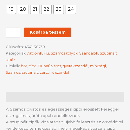
19
20
21
22
23
24
Kosárba teszem
Cikkszám:
4341-30739
Kategóriák:
Akcióink
,
Fiú
,
Szamos kölyök
,
Szandálok
,
Szupinált
cipők
Címkék:
bőr
,
cipő
,
Dunaújváros
,
gyerekszandál
,
minőségi
,
Szamos
,
szupinált
,
zártorrú szandál
Leírás
A Szamos divatos és egészséges cipői erősített kéreggel
és rugalmas járótalppal rendelkeznek.
A szupinált cipők kínálatában újabb fejlesztés az orrvédővel
rendelkező termékcsalád, mely megakadályozza a cipő