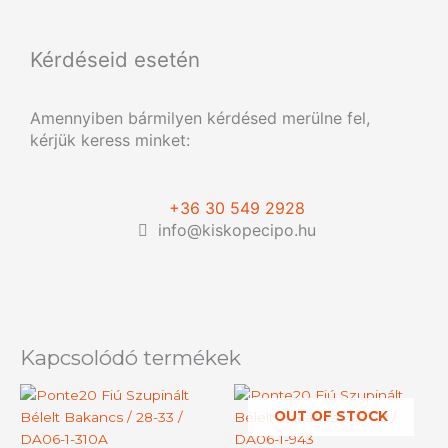
Kérdéseid esetén
Amennyiben bármilyen kérdésed merülne fel,
kérjük keress minket:
+36 30 549 2928
info@kiskopecipo.hu
Kapcsolódó termékek
Ennek
Ennek
OUT OF STOCK
a
a
terméknek
termék