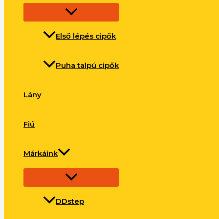
Első lépés cipők
Puha talpú cipők
Lány
Fiú
Márkáink
DDstep