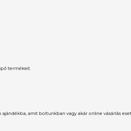
Cipő termékeit.
jándékba, amit boltunkban vagy akár online vásárlás eseté