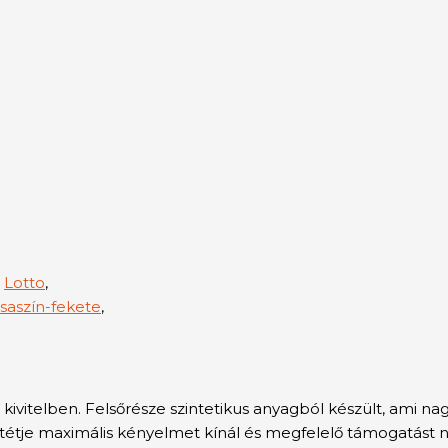
,
Lotto
,
saszín-fekete
,
vitelben. Felsőrésze szintetikus anyagból készült, ami nagy
tétje maximális kényelmet kínál és megfelelő támogatást ny