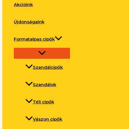
Akcióink
Újdonságaink
Formatalpas cipők
Szandálcipők
Szandálok
Téli cipők
Vászon cipők