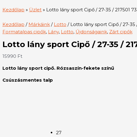
Kezdőlap
»
Üzlet
»
Lotto lány sport Cipő / 27-35 / 217501 7
Kezdőlap
/
Márkáink
/
Lotto
/ Lotto lány sport Cipő / 27-35
Formatalpas cipők
,
Lány
,
Lotto
,
Újdonságaink
,
Zárt cipők
Lotto lány sport Cipő / 27-35 / 21
15990
Ft
Lotto lány sport cipő. Rózsaszín-fekete színű
Csúszásmentes talp
27