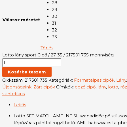
28
29
30
Válassz méretet
31
32
33
Törlés
Lotto lány sport Cipő / 27-35 / 217501 735 mennyiség
Kosárba teszem
Cikkszám:
217501 735
Kategóriák:
Formatalpas cipők
,
Lány
Újdonságaink
,
Zárt cipők
Címkék:
edző cipő
,
lány
,
lotto
,
róz
szintetikus
Leírás
Lotto SET MATCH AMF INF SL szabadidőcipő stílusos ki
tépőzáras pánttal rögzíthető. AMF habszivacs talpbe