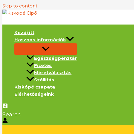
Skip to content
Kezdj itt
Hasznos információk
Egészségpénztár
Fizetés
Méretválasztás
Szállítás
Kiskópé csapata
Elérhetőségeink
Search