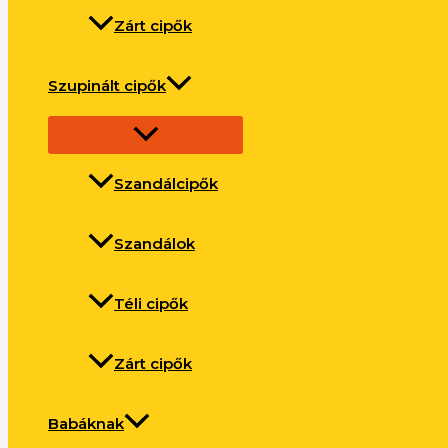
Zárt cipők
Szupinált cipők
Szandálcipők
Szandálok
Téli cipők
Zárt cipők
Babáknak