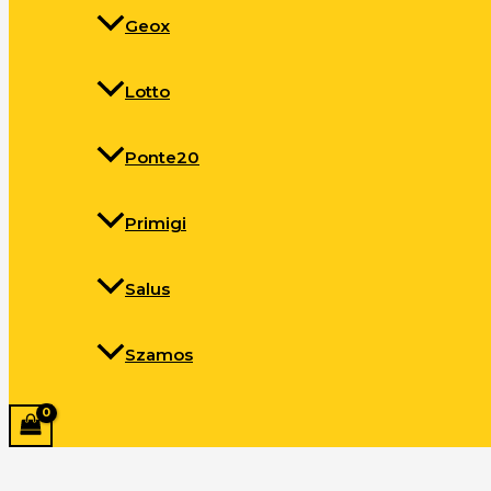
Geox
Lotto
Ponte20
Primigi
Salus
Szamos