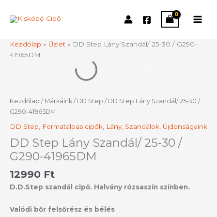
Skip
to
content
Kezdőlap
»
Üzlet
»
DD Step Lány Szandál/ 25-30 / G290-
41965DM
DD
Step
Lány
Szandál/
Kezdőlap
/
Márkáink
/
DD Step
/ DD Step Lány Szandál/ 25-30 /
25-
G290-41965DM
30
DD Step
,
Formatalpas cipők
,
Lány
,
Szandálok
,
Újdonságaink
/
G290-
DD Step Lány Szandál/ 25-30 /
41965DM
G290-41965DM
mennyiség
12990
Ft
D.D.Step szandál cipő. Halvány rózsaszín színben.
Valódi bőr felsőrész és bélés