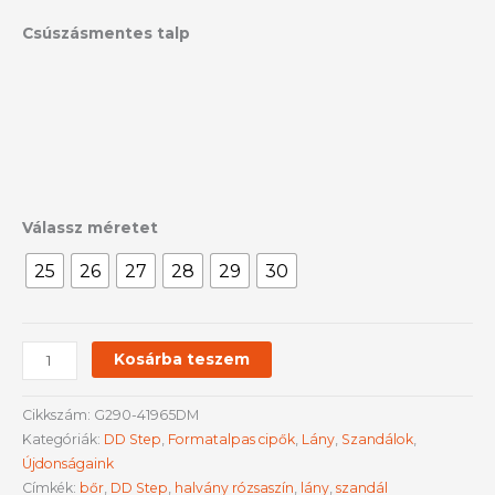
Csúszásmentes talp
Válassz méretet
25
26
27
28
29
30
Kosárba teszem
Cikkszám:
G290-41965DM
Kategóriák:
DD Step
,
Formatalpas cipők
,
Lány
,
Szandálok
,
Újdonságaink
Címkék:
bőr
,
DD Step
,
halvány rózsaszín
,
lány
,
szandál