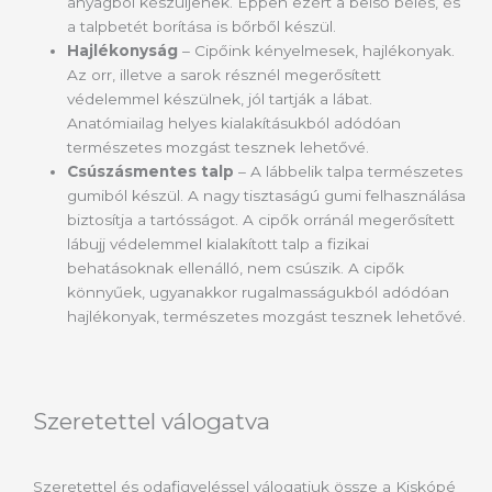
anyagból készüljenek. Éppen ezért a belső bélés, és
a talpbetét borítása is bőrből készül.
Hajlékonyság
– Cipőink kényelmesek, hajlékonyak.
Az orr, illetve a sarok résznél megerősített
védelemmel készülnek, jól tartják a lábat.
Anatómiailag helyes kialakításukból adódóan
természetes mozgást tesznek lehetővé.
Csúszásmentes talp
– A lábbelik talpa természetes
gumiból készül. A nagy tisztaságú gumi felhasználása
biztosítja a tartósságot. A cipők orránál megerősített
lábujj védelemmel kialakított talp a fizikai
behatásoknak ellenálló, nem csúszik. A cipők
könnyűek, ugyanakkor rugalmasságukból adódóan
hajlékonyak, természetes mozgást tesznek lehetővé.
Szeretettel válogatva
Szeretettel és odafigyeléssel válogatjuk össze a Kiskópé