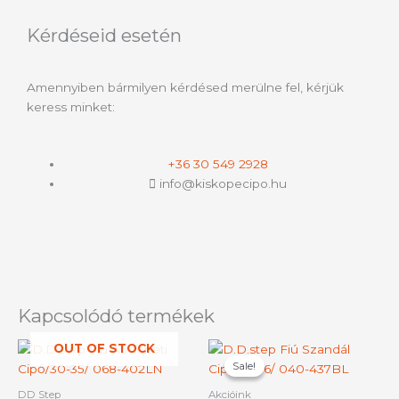
Kérdéseid esetén
Amennyiben bármilyen kérdésed merülne fel, kérjük
keress minket:
+36 30 549 2928
info@kiskopecipo.hu
Kapcsolódó termékek
Original
Current
OUT OF STOCK
Ennek
Ennek
price
price
Sale!
Sale!
a
a
was:
is:
terméknek
termék
11190 Ft.
9990 Ft.
DD Step
Akcióink