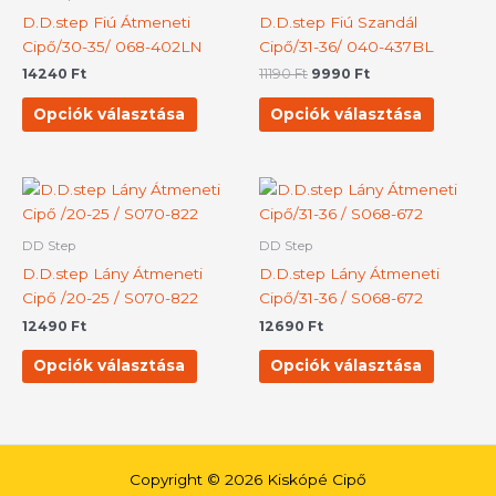
több
több
D.D.step Fiú Átmeneti
D.D.step Fiú Szandál
variációja
variációj
Cipő/30-35/ 068-402LN
Cipő/31-36/ 040-437BL
van.
van.
14240
Ft
11190
Ft
9990
Ft
A
A
változatok
változat
Opciók választása
Opciók választása
a
a
termékoldalon
terméko
választhatók
választh
Ennek
Ennek
ki
ki
a
a
terméknek
termék
DD Step
DD Step
több
több
D.D.step Lány Átmeneti
D.D.step Lány Átmeneti
variációja
variációj
Cipő /20-25 / S070-822
Cipő/31-36 / S068-672
van.
van.
12490
Ft
12690
Ft
A
A
változatok
változat
Opciók választása
Opciók választása
a
a
termékoldalon
terméko
választhatók
választh
ki
ki
Copyright © 2026 Kiskópé Cipő