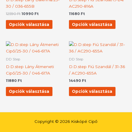
variációja
variációj
30 / 036-655B
AC290-816A
van.
van.
12590
Ft
10990
Ft
11680
Ft
A
A
változatok
változat
Opciók választása
Opciók választása
a
a
termékoldalon
terméko
választhatók
választh
Ennek
Ennek
ki
ki
a
a
terméknek
termék
DD Step
DD Step
több
több
D.D.step Lány Átmeneti
D.D.step Fiú Szandál / 31-36
variációja
variációj
Cipő/25-30 / 046-617A
/ AC290-655A
van.
van.
11880
Ft
14490
Ft
A
A
változatok
változat
Opciók választása
Opciók választása
a
a
termékoldalon
terméko
választhatók
választh
ki
ki
Copyright © 2026 Kiskópé Cipő