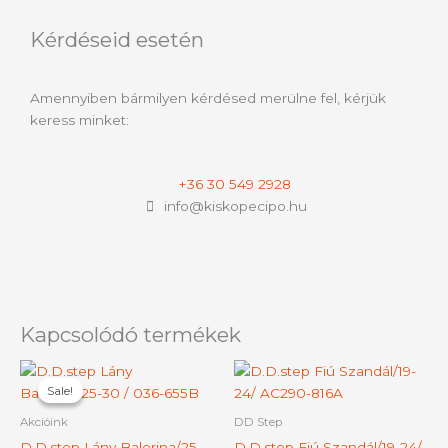
Kérdéseid esetén
Amennyiben bármilyen kérdésed merülne fel, kérjük
keress minket:
+36 30 549 2928
info@kiskopecipo.hu
Kapcsolódó termékek
Original
Current
Ennek
Ennek
price
price
Sale!
Sale!
a
a
was:
is:
terméknek
termék
12590 Ft.
10990 Ft.
Akcióink
DD Step
több
több
D.D.step Lány Balerina/25-
D.D.step Fiú Szandál/19-24/