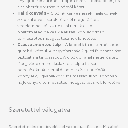
anyagból készüljenek. Éppen ezért a belső bélés, és
a talpbetét borítása is bőrből készül.
Hajlékonyság
– Cipőink kényelmesek, hajlékonyak.
Az orr, illetve a sarok résznél megerősített
védelemmel készülnek, jól tartják a lábat.
Anatómiailag helyes kialakításukból adódóan
természetes mozgást tesznek lehetővé.
Csúszásmentes talp
– A lábbelik talpa természetes
gumiból készül. A nagy tisztaságú gumi felhasználása
biztosítja a tartósságot. A cipők orránál megerősített
lábujj védelemmel kialakított talp a fizikai
behatásoknak ellenálló, nem csúszik. A cipők
könnyűek, ugyanakkor rugalmasságukból adódóan
hajlékonyak, természetes mozgást tesznek lehetővé.
Szeretettel válogatva
Szeretettel és odafigyeléssel válogatjuk össze a Kiskópé