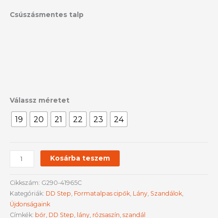
Csúszásmentes talp
Válassz méretet
19
20
21
22
23
24
Kosárba teszem
Cikkszám:
G290-41965C
Kategóriák:
DD Step
,
Formatalpas cipők
,
Lány
,
Szandálok
,
Újdonságaink
Címkék:
bőr
,
DD Step
,
lány
,
rózsaszín
,
szandál