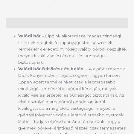
Leírás
Valódi bőr
– Cipőink alkotórészei magas minőségi
szintnek megfelelő alapanyagokból készülnek.
Termékeink eredeti, minőségi valódi bőrből készültek,
melyek kiváló viselési érzetet és puhaságot
biztosítanak.
Valódi bőr felsőrész és bélés
– A cipők szerepe a
lábak kényelmében, egészségben nagyon fontos.
Éppen ezért termékeinket csak a legmagasabb
minőségű, természetes bőrből készítjük, melyek
kiváló viselési érzetet, és puhaságot biztosítanak. Az
első osztályú marhabőrből gondosan kerül
kiválogatásra a megfelelő vastagságú, melyből a
gyártási folyamat végén a legtökéletesebb gyermek
lábbelit tudjuk elkészíteni. Arra törekszünk, hogy a
gyermek bőrével érintkező részek csak természetes