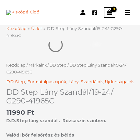
Skip
to
content
Kezdőlap
»
Üzlet
»
DD Step Lány Szandál/19-24/ G290-
41965C
DD
Step
Lány
Szandál/19-
Kezdőlap
/
Márkáink
/
DD Step
/ DD Step Lány Szandál/19-24/
24/
G290-41965C
G290-
DD Step
,
Formatalpas cipők
,
Lány
,
Szandálok
,
Újdonságaink
41965C
mennyiség
DD Step Lány Szandál/19-24/
G290-41965C
11990
Ft
D.D.Step lány szandál . Rózsaszín színben.
Valódi bőr felsőrész és bélés