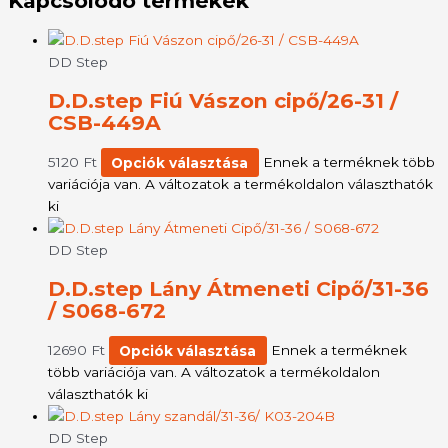
Kapcsolódó termékek
DD Step
D.D.step Fiú Vászon cipő/26-31 /
CSB-449A
5120
Ft
Opciók választása
Ennek a terméknek több
variációja van. A változatok a termékoldalon választhatók
ki
DD Step
D.D.step Lány Átmeneti Cipő/31-36
/ S068-672
12690
Ft
Opciók választása
Ennek a terméknek
több variációja van. A változatok a termékoldalon
választhatók ki
DD Step