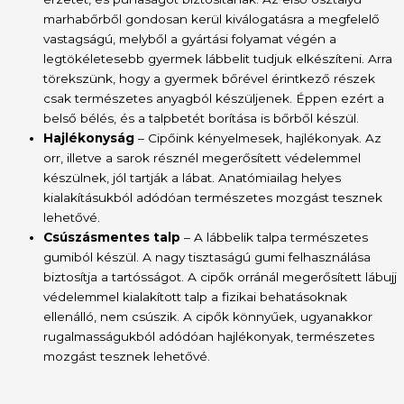
marhabőrből gondosan kerül kiválogatásra a megfelelő
vastagságú, melyből a gyártási folyamat végén a
legtökéletesebb gyermek lábbelit tudjuk elkészíteni. Arra
törekszünk, hogy a gyermek bőrével érintkező részek
csak természetes anyagból készüljenek. Éppen ezért a
belső bélés, és a talpbetét borítása is bőrből készül.
Hajlékonyság
– Cipőink kényelmesek, hajlékonyak. Az
orr, illetve a sarok résznél megerősített védelemmel
készülnek, jól tartják a lábat. Anatómiailag helyes
kialakításukból adódóan természetes mozgást tesznek
lehetővé.
Csúszásmentes talp
– A lábbelik talpa természetes
gumiból készül. A nagy tisztaságú gumi felhasználása
biztosítja a tartósságot. A cipők orránál megerősített lábujj
védelemmel kialakított talp a fizikai behatásoknak
ellenálló, nem csúszik. A cipők könnyűek, ugyanakkor
rugalmasságukból adódóan hajlékonyak, természetes
mozgást tesznek lehetővé.