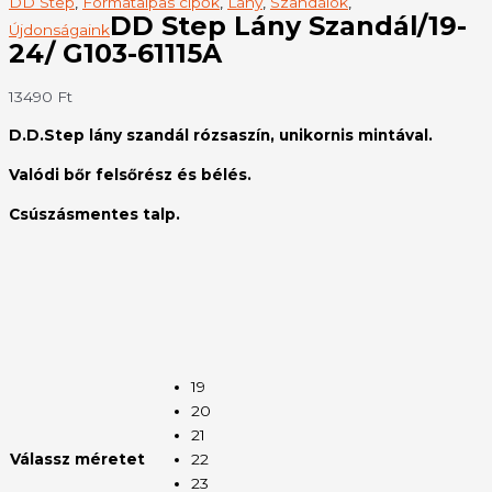
DD Step
,
Formatalpas cipők
,
Lány
,
Szandálok
,
DD Step Lány Szandál/19-
Újdonságaink
24/ G103-61115A
13490
Ft
D.D.Step lány szandál rózsaszín, unikornis mintával.
Valódi bőr felsőrész és bélés.
Csúszásmentes talp.
19
20
21
Válassz méretet
22
23