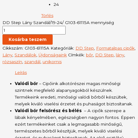
24
Törlés
DD Step Lány Szandál/19-24/ G103-61115A mennyiség
Kosárba teszem
Cikkszám:
G103-61115A
Kategóriák:
DD Step
,
Formatalpas cipők
,
Lány
,
Szandálok
,
Újdonságaink
Címkék:
bőr
,
DD Step
,
lány
,
rózsaszín
,
szandál
,
unikornis
Leírás
Valódi bőr
– Cipőink alkotórészei magas minőségi
szintnek megfelelő alapanyagokból készülnek.
Termékeink eredeti, minőségi valódi bőrből készültek,
melyek kiváló viselési érzetet és puhaságot biztosítanak.
Valódi bőr felsőrész és bélés
– A cipők szerepe a
lábak kényelmében, egészségben nagyon fontos. Éppen
ezért termékeinket csak a legmagasabb minőségű,
természetes bőrből készítjük, melyek kiváló viselési
érzetet, és puhaságot biztosítanak. Az első osztályú