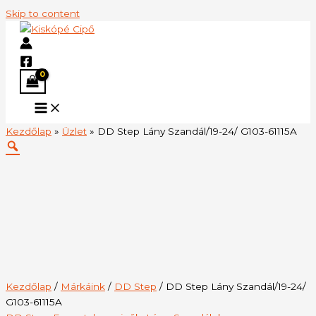
Skip to content
Kezdőlap
»
Üzlet
»
DD Step Lány Szandál/19-24/ G103-61115A
Kezdőlap
/
Márkáink
/
DD Step
/ DD Step Lány Szandál/19-24/
G103-61115A