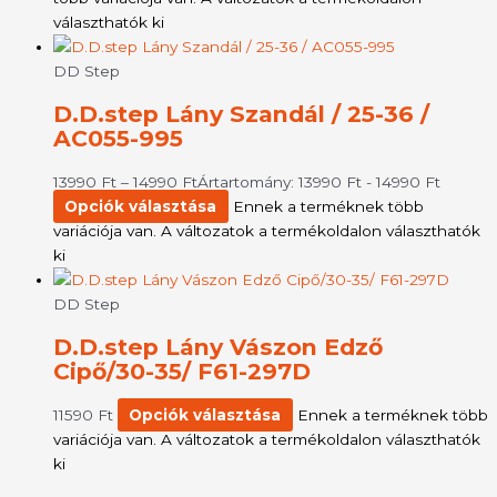
választhatók ki
DD Step
D.D.step Lány Szandál / 25-36 /
AC055-995
13990
Ft
–
14990
Ft
Ártartomány: 13990 Ft - 14990 Ft
Opciók választása
Ennek a terméknek több
variációja van. A változatok a termékoldalon választhatók
ki
DD Step
D.D.step Lány Vászon Edző
Cipő/30-35/ F61-297D
11590
Ft
Opciók választása
Ennek a terméknek több
variációja van. A változatok a termékoldalon választhatók
ki