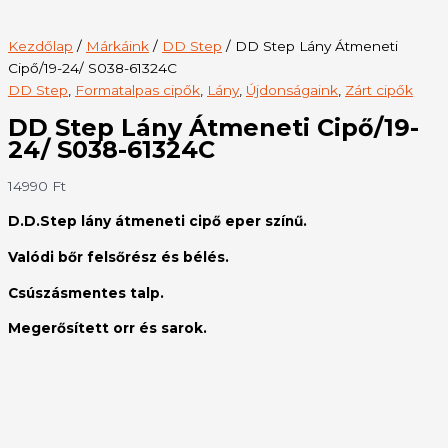
Kezdőlap
/
Márkáink
/
DD Step
/ DD Step Lány Átmeneti
Cipő/19-24/ S038-61324C
DD Step
,
Formatalpas cipők
,
Lány
,
Újdonságaink
,
Zárt cipők
DD Step Lány Átmeneti Cipő/19-
24/ S038-61324C
14990
Ft
D.D.Step lány átmeneti cipő eper színű.
Valódi bőr felsőrész és bélés.
Csúszásmentes talp.
Megerősített orr és sarok.