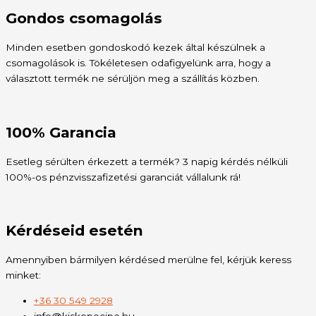
Gondos csomagolás
Minden esetben gondoskodó kezek által készülnek a
csomagolások is. Tökéletesen odafigyelünk arra, hogy a
választott termék ne sérüljön meg a szállítás közben.
100% Garancia
Esetleg sérülten érkezett a termék? 3 napig kérdés nélküli
100%-os pénzvisszafizetési garanciát vállalunk rá!
Kérdéseid esetén
Amennyiben bármilyen kérdésed merülne fel, kérjük keress
minket:
+36 30 549 2928
info@kiskopecipo.hu