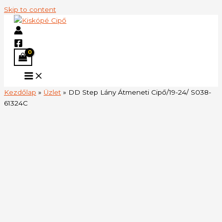
Skip to content
Kezdőlap
»
Üzlet
»
DD Step Lány Átmeneti Cipő/19-24/ S038-
61324C