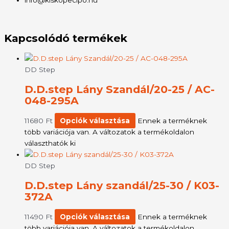
Kapcsolódó termékek
DD Step
D.D.step Lány Szandál/20-25 / AC-
048-295A
11680
Ft
Opciók választása
Ennek a terméknek
több variációja van. A változatok a termékoldalon
választhatók ki
DD Step
D.D.step Lány szandál/25-30 / K03-
372A
11490
Ft
Opciók választása
Ennek a terméknek
több variációja van. A változatok a termékoldalon