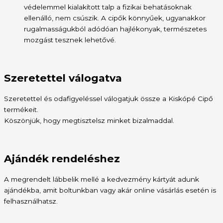
védelemmel kialakított talp a fizikai behatásoknak
ellenálló, nem csúszik. A cipők könnyűek, ugyanakkor
rugalmasságukból adódóan hajlékonyak, természetes
mozgást tesznek lehetővé.
Szeretettel válogatva
Szeretettel és odafigyeléssel válogatjuk össze a Kiskópé Cipő
termékeit.
Köszönjük, hogy megtisztelsz minket bizalmaddal.
Ajándék rendeléshez
A megrendelt lábbelik mellé a kedvezmény kártyát adunk
ajándékba, amit boltunkban vagy akár online vásárlás esetén is
felhasználhatsz.