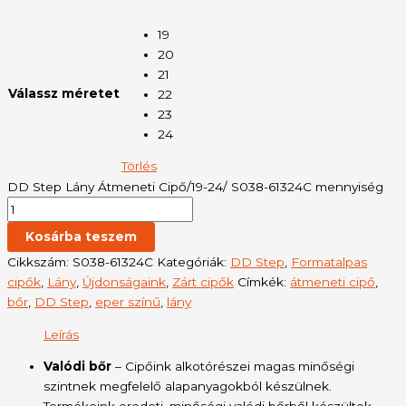
19
20
21
Válassz méretet
22
23
24
Törlés
DD Step Lány Átmeneti Cipő/19-24/ S038-61324C mennyiség
Kosárba teszem
Cikkszám:
S038-61324C
Kategóriák:
DD Step
,
Formatalpas
cipők
,
Lány
,
Újdonságaink
,
Zárt cipők
Címkék:
átmeneti cipő
,
bőr
,
DD Step
,
eper színű
,
lány
Leírás
Valódi bőr
– Cipőink alkotórészei magas minőségi
szintnek megfelelő alapanyagokból készülnek.