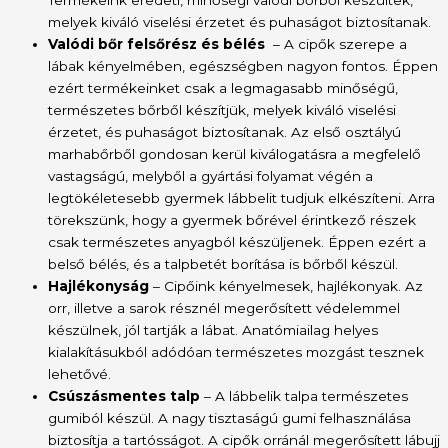
Termékeink eredeti, minőségi valódi bőrből készültek,
melyek kiváló viselési érzetet és puhaságot biztosítanak.
Valódi bőr felsőrész és bélés
– A cipők szerepe a
lábak kényelmében, egészségben nagyon fontos. Éppen
ezért termékeinket csak a legmagasabb minőségű,
természetes bőrből készítjük, melyek kiváló viselési
érzetet, és puhaságot biztosítanak. Az első osztályú
marhabőrből gondosan kerül kiválogatásra a megfelelő
vastagságú, melyből a gyártási folyamat végén a
legtökéletesebb gyermek lábbelit tudjuk elkészíteni. Arra
törekszünk, hogy a gyermek bőrével érintkező részek
csak természetes anyagból készüljenek. Éppen ezért a
belső bélés, és a talpbetét borítása is bőrből készül.
Hajlékonyság
– Cipőink kényelmesek, hajlékonyak. Az
orr, illetve a sarok résznél megerősített védelemmel
készülnek, jól tartják a lábat. Anatómiailag helyes
kialakításukból adódóan természetes mozgást tesznek
lehetővé.
Csúszásmentes talp
– A lábbelik talpa természetes
gumiból készül. A nagy tisztaságú gumi felhasználása
biztosítja a tartósságot. A cipők orránál megerősített lábujj