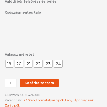
Valódi bőr felsőrész és bélés
Csúszásmentes talp
Válassz méretet
19
20
21
22
23
24
Kosárba teszem
Cikkszám:
S015-42400B
Kategóriák:
DD Step
,
Formatalpas cipők
,
Lány
,
Újdonságaink
,
Zárt cipők