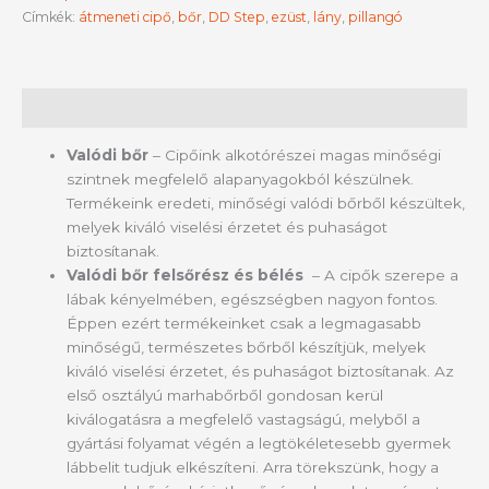
Címkék:
átmeneti cipő
,
bőr
,
DD Step
,
ezüst
,
lány
,
pillangó
Leírás
Valódi bőr
– Cipőink alkotórészei magas minőségi
szintnek megfelelő alapanyagokból készülnek.
Termékeink eredeti, minőségi valódi bőrből készültek,
melyek kiváló viselési érzetet és puhaságot
biztosítanak.
Valódi bőr felsőrész és bélés
– A cipők szerepe a
lábak kényelmében, egészségben nagyon fontos.
Éppen ezért termékeinket csak a legmagasabb
minőségű, természetes bőrből készítjük, melyek
kiváló viselési érzetet, és puhaságot biztosítanak. Az
első osztályú marhabőrből gondosan kerül
kiválogatásra a megfelelő vastagságú, melyből a
gyártási folyamat végén a legtökéletesebb gyermek
lábbelit tudjuk elkészíteni. Arra törekszünk, hogy a