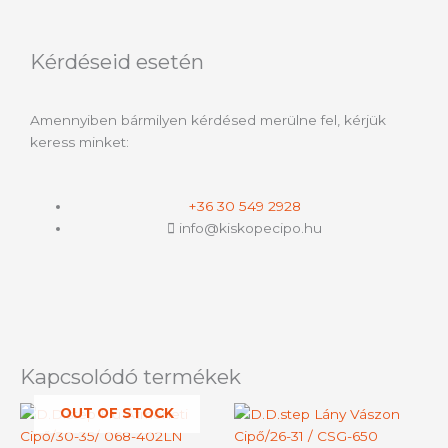
Kérdéseid esetén
Amennyiben bármilyen kérdésed merülne fel, kérjük
keress minket:
+36 30 549 2928
info@kiskopecipo.hu
Kapcsolódó termékek
OUT OF STOCK
Ennek
Ennek
a
a