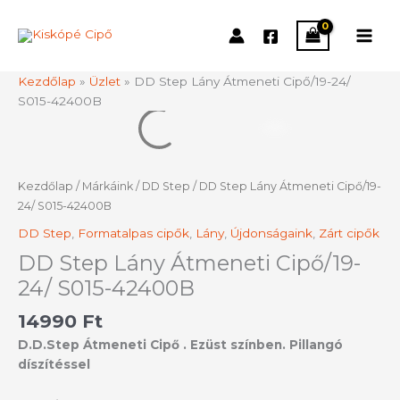
Skip
to
content
Kezdőlap
»
Üzlet
»
DD Step Lány Átmeneti Cipő/19-24/
S015-42400B
DD
Step
Lány
Átmeneti
Kezdőlap
/
Márkáink
/
DD Step
/ DD Step Lány Átmeneti Cipő/19-
Cipő/19-
24/ S015-42400B
24/
DD Step
,
Formatalpas cipők
,
Lány
,
Újdonságaink
,
Zárt cipők
S015-
42400B
DD Step Lány Átmeneti Cipő/19-
mennyiség
24/ S015-42400B
14990
Ft
D.D.Step Átmeneti Cipő . Ezüst színben. Pillangó
díszítéssel