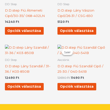
terméknek
termék
DD Step
DD Step
több
több
D.D.step Fiú Átmeneti
D.D.step Lány Vászon
variációja
variációj
Cipő/30-35/ 068-402LN
Cipő/26-31 / CSG-650
van.
van.
14240
Ft
5120
Ft
A
A
változatok
változat
Opciók választása
Opciók választása
a
a
termékoldalon
terméko
választhatók
választh
Original
Current
Ennek
Ennek
price
price
ki
ki
Sale!
Sale!
a
a
was:
is:
terméknek
termék
12690 Ft.
11490 Ft.
DD Step
Akcióink
több
több
D.D.step Lány Szandál / 31-
D.D.step Fiú Szandál Cipő /
variációja
variációj
36 / K03-850B
25-30 / 040-541B
van.
van.
12490
Ft
12690
Ft
11490
Ft
A
A
változatok
változat
Opciók választása
Opciók választása
a
a
termékoldalon
terméko
választhatók
választh
ki
ki