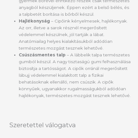
gyermek bőrével érintkező részek csak természetes
anyagból készüljenek. Éppen ezért a belső bélés, és
a talpbetét borítása is bőrből készül.
Hajlékonyság
– Cipőink kényelmesek, hajlékonyak.
Az orr, illetve a sarok résznél megerősített
védelemmel készülnek, jól tartják a lábat.
Anatómiailag helyes kialakításukból adódóan
természetes mozgást tesznek lehetővé.
Csúszásmentes talp
– A lábbelik talpa természetes
gumiból készül. A nagy tisztaságú gumi felhasználása
biztosítja a tartósságot. A cipők orránál megerősített
lábujj védelemmel kialakított talp a fizikai
behatásoknak ellenálló, nem csúszik. A cipők
könnyűek, ugyanakkor rugalmasságukból adódóan
hajlékonyak, természetes mozgást tesznek lehetővé.
Szeretettel válogatva