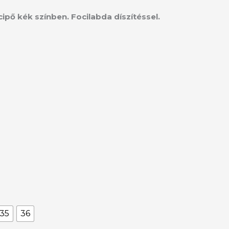
cipő kék színben. Focilabda díszítéssel.
35
36