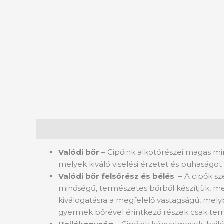
Leírás
Valódi bőr
– Cipőink alkotórészei magas mi
melyek kiváló viselési érzetet és puhaságot 
Valódi bőr felsőrész és bélés
– A cipők s
minőségű, természetes bőrből készítjük, mel
kiválogatásra a megfelelő vastagságú, melyb
gyermek bőrével érintkező részek csak termé