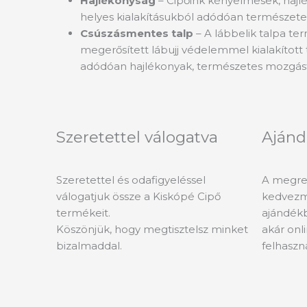
Hajlékonyság
– Cipőink kényelmesek, hajlé
helyes kialakításukból adódóan természete
Csúszásmentes talp
– A lábbelik talpa te
megerősített lábujj védelemmel kialakított
adódóan hajlékonyak, természetes mozgást
Szeretettel válogatva
Ajánd
Szeretettel és odafigyeléssel
A megren
válogatjuk össze a Kiskópé Cipő
kedvezm
termékeit.
ajándékb
Köszönjük, hogy megtisztelsz minket
akár onli
bizalmaddal.
felhaszn