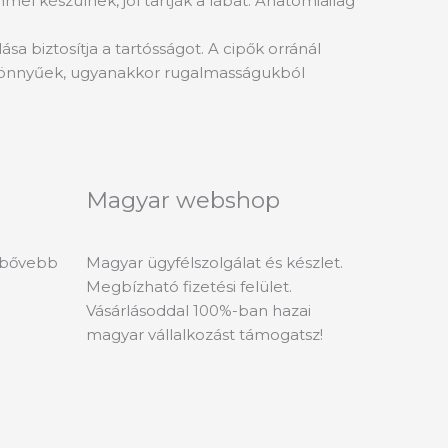
mel készülnek, jól tartják a lábat. Anatómiailag
sa biztosítja a tartósságot. A cipők orránál
ők könnyűek, ugyanakkor rugalmasságukból
Magyar webshop
l bővebb
Magyar ügyfélszolgálat és készlet.
Megbízható fizetési felület.
Vásárlásoddal 100%-ban hazai
magyar vállalkozást támogatsz!