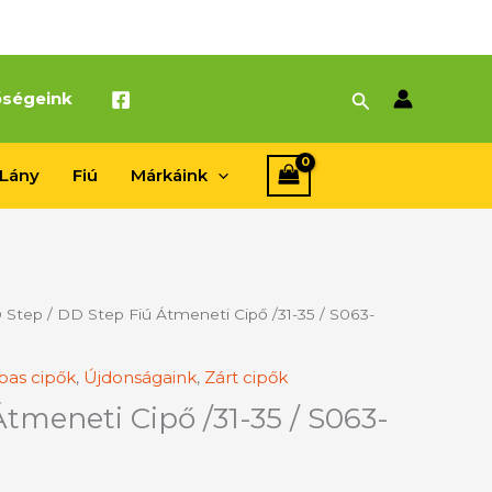
Search
őségeink
Lány
Fiú
Márkáink
 Step
/ DD Step Fiú Átmeneti Cipő /31-35 / S063-
pas cipők
,
Újdonságaink
,
Zárt cipők
tmeneti Cipő /31-35 / S063-