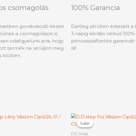
os csomagolás
100% Garancia
esetben gondoskodó kezek
Esetleg sérülten érkezett a
szülnek a csomagolások is.
3 napig kérdés nélküli 100%
sen odafigyelünk arra, hogy
pénzvisszafizetési garanciát 
tott termék ne sérüljön meg
rá!
ás közben.
Ártartomá
Ennek
En
4990 Ft
Sale!
Sale!
a
a
-
terméknek
te
5840 Ft
DD Step