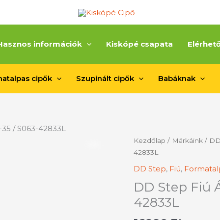
Hasznos információk
Kiskópé csapata
Elérhet
atalpas cipők
Szupinált cipők
Babáknak
-35 / S063-42833L
DD
Kezdőlap
/
Márkáink
/
DD
Step
42833L
Fiú
DD Step
,
Fiú
,
Formatal
Átmeneti
DD Step Fiú Á
Cipő
/31-
42833L
35