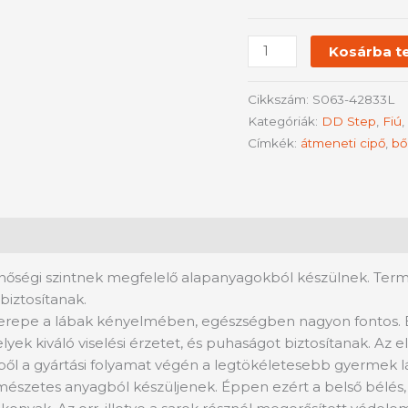
Kosárba t
Cikkszám:
S063-42833L
Kategóriák:
DD Step
,
Fiú
,
Címkék:
átmeneti cipő
,
bő
nőségi szintnek megfelelő alapanyagokból készülnek. Termé
biztosítanak.
zerepe a lábak kényelmében, egészségben nagyon fontos.
yek kiváló viselési érzetet, és puhaságot biztosítanak. Az
ől a gyártási folyamat végén a legtökéletesebb gyermek láb
szetes anyagból készüljenek. Éppen ezért a belső bélés, és