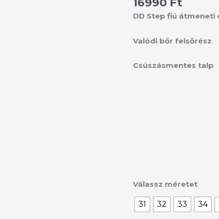
16990
Ft
/
S063-
DD Step fiú átmeneti 
42833L
mennyiség
Valódi bőr felsőrész
Csúszásmentes talp
Válassz méretet
31
32
33
34