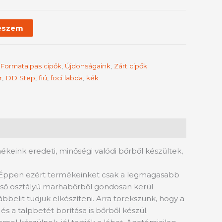
eszem
Formatalpas cipők
,
Újdonságaink
,
Zárt cipők
r
,
DD Step
,
fiú
,
foci labda
,
kék
keink eredeti, minőségi valódi bőrből készültek,
 Éppen ezért termékeinket csak a legmagasabb
 első osztályú marhabőrből gondosan kerül
belit tudjuk elkészíteni. Arra törekszünk, hogy a
 a talpbetét borítása is bőrből készül.