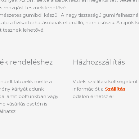
konyak. Az orr, illetve a sarok résznél megerősített védelem
s mozgást tesznek lehetővé.
rmészetes gumiból készül. A nagy tisztaságú gumi felhasználá
 talp a fizikai behatásoknak ellenálló, nem csúszik. A cip
 tesznek lehetővé.
ék rendeléshez
Házhozszállítás
delt lábbelik mellé a
Vidéki szállítási költségekrő
ény kártyát adunk
információt a
Szállítás
a, amit boltunkban vagy
odalon érhetsz el!
ne vásárlás esetén is
álhatsz.