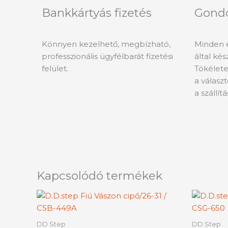
Bankkártyás fizetés
Gond
Könnyen kezelhető, megbízható,
Minden 
professzionális ügyfélbarát fizetési
által ké
felület.
Tökélete
a válasz
a szállít
Kapcsolódó termékek
Ennek
a
terméknek
DD Step
DD Step