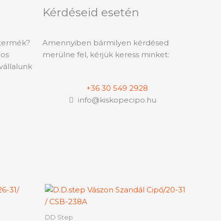
Kérdéseid esetén
 termék?
Amennyiben bármilyen kérdésed
-os
merülne fel, kérjük keress minket:
vállalunk
+36 30 549 2928
info@kiskopecipo.hu
ny:
Ártartomány:
nek
Ennek
5090 Ft
a
-
rméknek
terméknek
5490 Ft
DD Step