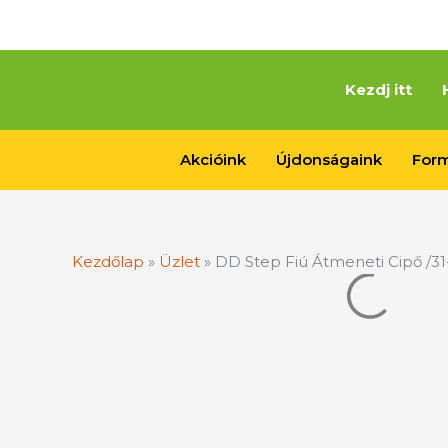
Skip
to
content
Kezdj itt
Akcióink
Újdonságaink
Form
Kezdőlap
»
Üzlet
»
DD Step Fiú Átmeneti Cipő /31