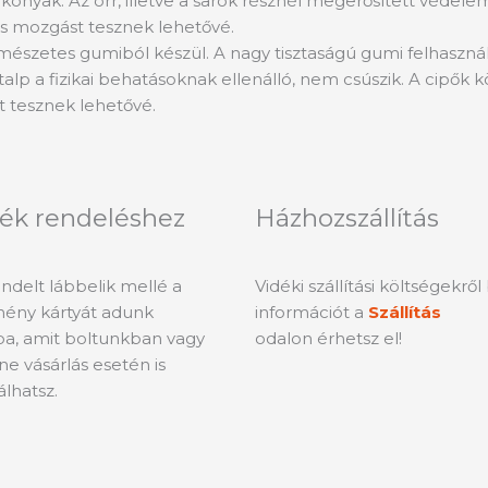
konyak. Az orr, illetve a sarok résznél megerősített védelem
s mozgást tesznek lehetővé.
rmészetes gumiból készül. A nagy tisztaságú gumi felhasználá
 talp a fizikai behatásoknak ellenálló, nem csúszik. A cip
 tesznek lehetővé.
ék rendeléshez
Házhozszállítás
delt lábbelik mellé a
Vidéki szállítási költségekrő
ény kártyát adunk
információt a
Szállítás
a, amit boltunkban vagy
odalon érhetsz el!
ne vásárlás esetén is
álhatsz.