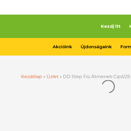
Skip
to
content
Kezdj itt
Akcióink
Újdonságaink
Form
Kezdőlap
»
Üzlet
»
DD Step Fiú Átmeneti Cipő/2