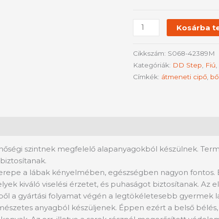
Kosárba t
Cikkszám:
S068-42389M
Kategóriák:
DD Step
,
Fiú
,
Címkék:
átmeneti cipő
,
bő
nőségi szintnek megfelelő alapanyagokból készülnek. Termé
biztosítanak.
zerepe a lábak kényelmében, egészségben nagyon fontos.
yek kiváló viselési érzetet, és puhaságot biztosítanak. Az
ől a gyártási folyamat végén a legtökéletesebb gyermek láb
szetes anyagból készüljenek. Éppen ezért a belső bélés, és