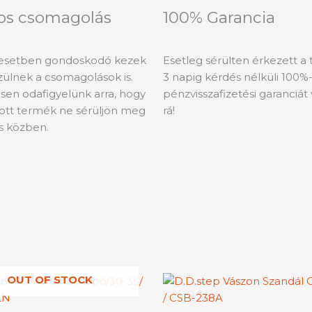
os csomagolás
100% Garancia
esetben gondoskodó kezek
Esetleg sérülten érkezett a
szülnek a csomagolások is.
3 napig kérdés nélküli 100%
sen odafigyelünk arra, hogy
pénzvisszafizetési garanciát 
tott termék ne sérüljön meg
rá!
ás közben.
Ártartomán
OUT OF STOCK
Ennek
En
5090 Ft
a
a
-