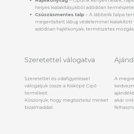
Hajlékonyság
– Cipőink kényelmesek, hajlé
helyes kialakításukból adódóan természete
Csúszásmentes talp
– A lábbelik talpa te
megerősített lábujj védelemmel kialakított
adódóan hajlékonyak, természetes mozgást
Szeretettel válogatva
Ajánd
Szeretettel és odafigyeléssel
A megren
válogatjuk össze a Kiskópé Cipő
kedvezm
termékeit.
ajándékb
Köszönjük, hogy megtisztelsz minket
akár onli
bizalmaddal.
felhaszn