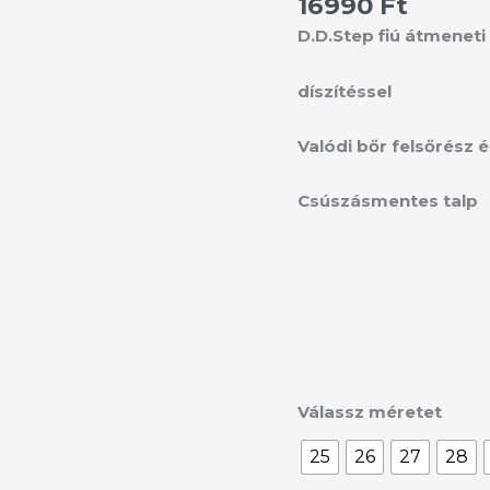
16990
Ft
42389M
mennyiség
D.D.Step fiú á
tmeneti 
díszítéssel
Valódi bőr felsőrész é
Csúszásmentes talp
Válassz méretet
25
26
27
28