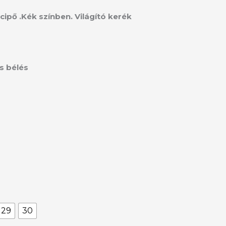
cipő .Kék színben. Világító kerék
s bélés
29
30