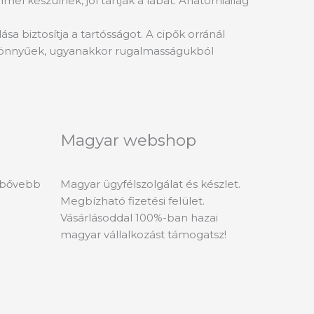
mel készülnek, jól tartják a lábat. Anatómiailag
sa biztosítja a tartósságot. A cipők orránál
ők könnyűek, ugyanakkor rugalmasságukból
Magyar webshop
l bővebb
Magyar ügyfélszolgálat és készlet.
Megbízható fizetési felület.
Vásárlásoddal 100%-ban hazai
magyar vállalkozást támogatsz!