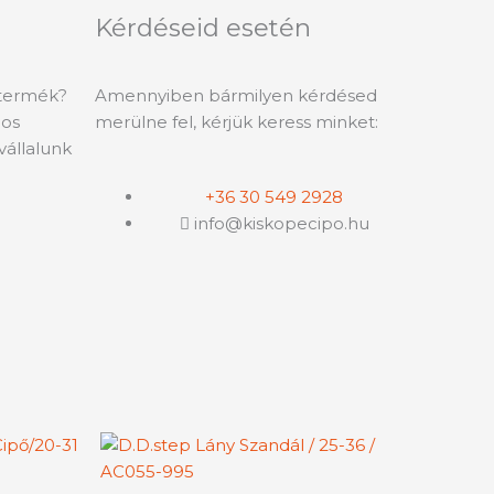
Kérdéseid esetén
 termék?
Amennyiben bármilyen kérdésed
-os
merülne fel, kérjük keress minket:
vállalunk
+36 30 549 2928
info@kiskopecipo.hu
y:
Ártartomány:
nek
Ennek
13990 Ft
a
-