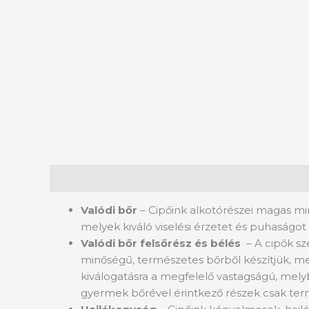
Leírás
Valódi bőr
– Cipőink alkotórészei magas mi
melyek kiváló viselési érzetet és puhaságot 
Valódi bőr felsőrész és bélés
– A cipők s
minőségű, természetes bőrből készítjük, mel
kiválogatásra a megfelelő vastagságú, melyb
gyermek bőrével érintkező részek csak termé