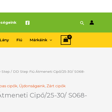
Search
őségeink
Lány
Fiú
Márkáink
 Step
/ DD Step Fiú Átmeneti Cipő/25-30/ S068-
pas cipők
,
Újdonságaink
,
Zárt cipők
Átmeneti Cipő/25-30/ S068-