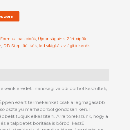
eszem
Formatalpas cipők
,
Újdonságaink
,
Zárt cipők
r
,
DD Step
,
fiú
,
kék
,
led világítás
,
világító kerék
keink eredeti, minőségi valódi bőrből készültek,
 Éppen ezért termékeinket csak a legmagasabb
 első osztályú marhabőrből gondosan kerül
belit tudjuk elkészíteni. Arra törekszünk, hogy a
 a talpbetét borítása is bőrből készül.