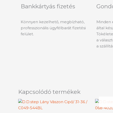
Bankkártyás fizetés
Gond
Könnyen kezelhető, megbízható,
Minden 
professzionális ügyfélbarát fizetési
által ké
felület.
Tökélete
a válasz
a szállít
Kapcsolódó termékek
Ennek
a