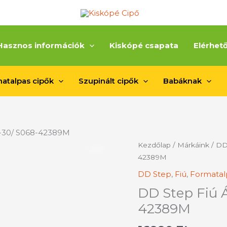
Hasznos információk
Kiskópé csapata
Elérhet
atalpas cipők
Szupinált cipők
Babáknak
5-30/ S068-42389M
DD
Kezdőlap
/
Márkáink
/
DD
Step
42389M
Fiú
DD Step
,
Fiú
,
Formatal
Átmeneti
DD Step Fiú 
Cipő/25-
30/
42389M
S068-