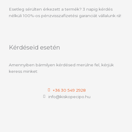
Esetleg sérülten érkezett a termék? 3 napig kérdés
nélküli 100%-os pénzvisszafizetési garanciát vállalunk rá!
Kérdéseid esetén
Amennyiben bármilyen kérdésed merülne fel, kérjük
keress minket:
+36 30 549 2928
info@kiskopecipo.hu