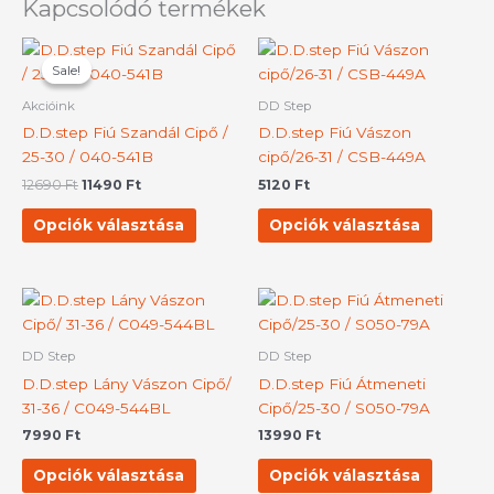
Kapcsolódó termékek
Original
Current
Ennek
Ennek
price
price
Sale!
Sale!
a
a
was:
is:
terméknek
termék
12690 Ft.
11490 Ft.
Akcióink
DD Step
több
több
D.D.step Fiú Szandál Cipő /
D.D.step Fiú Vászon
variációja
variációj
25-30 / 040-541B
cipő/26-31 / CSB-449A
van.
van.
12690
Ft
11490
Ft
5120
Ft
A
A
változatok
változat
Opciók választása
Opciók választása
a
a
termékoldalon
terméko
választhatók
választh
Ennek
Ennek
ki
ki
a
a
terméknek
termék
DD Step
DD Step
több
több
D.D.step Lány Vászon Cipő/
D.D.step Fiú Átmeneti
variációja
variációj
31-36 / C049-544BL
Cipő/25-30 / S050-79A
van.
van.
7990
Ft
13990
Ft
A
A
változatok
változat
Opciók választása
Opciók választása
a
a