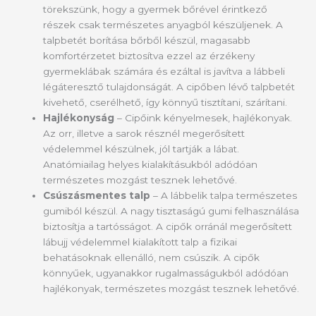
törekszünk, hogy a gyermek bőrével érintkező
részek csak természetes anyagból készüljenek. A
talpbetét borítása bőrből készül, magasabb
komfortérzetet biztosítva ezzel az érzékeny
gyermeklábak számára és ezáltal is javítva a lábbeli
légáteresztő tulajdonságát. A cipőben lévő talpbetét
kivehető, cserélhető, így könnyű tisztítani, szárítani.
Hajlékonyság
– Cipőink kényelmesek, hajlékonyak.
Az orr, illetve a sarok résznél megerősített
védelemmel készülnek, jól tartják a lábat.
Anatómiailag helyes kialakításukból adódóan
természetes mozgást tesznek lehetővé.
Csúszásmentes talp
– A lábbelik talpa természetes
gumiból készül. A nagy tisztaságú gumi felhasználása
biztosítja a tartósságot. A cipők orránál megerősített
lábujj védelemmel kialakított talp a fizikai
behatásoknak ellenálló, nem csúszik. A cipők
könnyűek, ugyanakkor rugalmasságukból adódóan
hajlékonyak, természetes mozgást tesznek lehetővé.