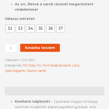
Az orr, illetve a sarok résznél megerősített
védelemmel
Válassz méretet
32
33
34
35
36
37
Kosárba teszem
Cikkszám:
CSG-337L
Kategóriák:
DD Step
,
Fiú
,
Formatalpas cipők
,
Lány
,
Újdonságaink
,
Vászon cipők
Leírás
Kivehető talpbetét
– Cipőinket magas minőségi
szintnek megfelelő alapanyagokból gyártjuk. Arra