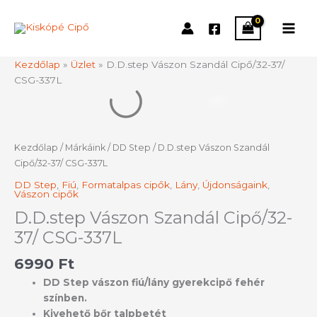
Skip
to
content
Kezdőlap
»
Üzlet
»
D.D.step Vászon Szandál Cipő/32-37/
CSG-337L
D.D.step
Vászon
Szandál
Cipő/32-
Kezdőlap
/
Márkáink
/
DD Step
/ D.D.step Vászon Szandál
37/
Cipő/32-37/ CSG-337L
CSG-
DD Step
,
Fiú
,
Formatalpas cipők
,
Lány
,
Újdonságaink
,
337L
Vászon cipők
mennyiség
D.D.step Vászon Szandál Cipő/32-
37/ CSG-337L
6990
Ft
DD Step vászon fiú/lány gyerekcipő fehér
színben.
Kivehető bőr talpbetét