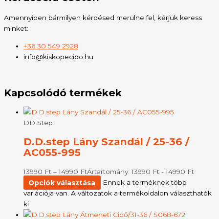
Amennyiben bármilyen kérdésed merülne fel, kérjük keress
minket:
+36 30 549 2928
info@kiskopecipo.hu
Kapcsolódó termékek
DD Step
D.D.step Lány Szandál / 25-36 /
AC055-995
13990
Ft
–
14990
Ft
Ártartomány: 13990 Ft - 14990 Ft
Opciók választása
Ennek a terméknek több
variációja van. A változatok a termékoldalon választhatók
ki