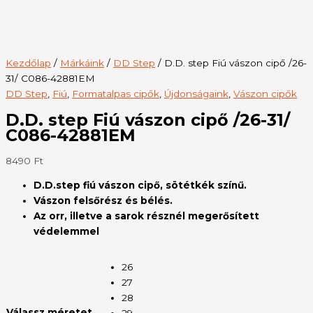
Kezdőlap
/
Márkáink
/
DD Step
/ D.D. step Fiú vászon cipő /26-
31/ C086-42881EM
DD Step
,
Fiú
,
Formatalpas cipők
,
Újdonságaink
,
Vászon cipők
D.D. step Fiú vászon cipő /26-31/
C086-42881EM
8490
Ft
D.D.step fiú vászon cipő, sötétkék színű.
Vászon felsőrész és bélés.
Az orr, illetve a sarok résznél megerősített
védelemmel
26
27
28
Válassz méretet
29