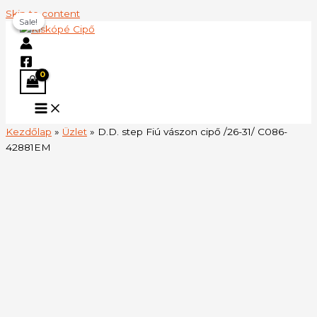
Skip to content
Sale!
Sale!
Kezdőlap
»
Üzlet
»
D.D. step Fiú vászon cipő /26-31/ C086-
42881EM