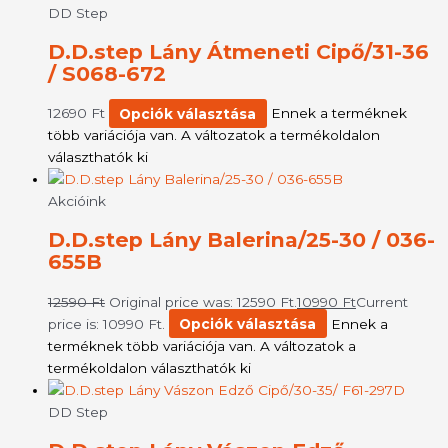
DD Step
D.D.step Lány Átmeneti Cipő/31-36
/ S068-672
12690
Ft
Opciók választása
Ennek a terméknek
több variációja van. A változatok a termékoldalon
választhatók ki
Akcióink
D.D.step Lány Balerina/25-30 / 036-
655B
12590
Ft
Original price was: 12590 Ft.
10990
Ft
Current
price is: 10990 Ft.
Opciók választása
Ennek a
terméknek több variációja van. A változatok a
termékoldalon választhatók ki
DD Step