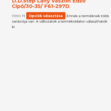
D.D.step Lány Vászon Edző
Cipő/30-35/ F61-297D
11590
Ft
Opciók választása
Ennek a terméknek több
variációja van. A változatok a termékoldalon választhatók
ki