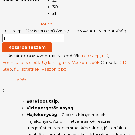
30
31
Törlés
D.D. step Fiú vászon cipő /26-31/ C086-42881EM mennyiség
Kosárba teszem
Cikkszám:
C086-42881EM
Kategóriák:
DD Step
,
Fiú
,
Formatalpas cipők
,
Újdonságaink
,
Vászon cipők
Címkék:
D.D.
Step
,
fiú
,
sötétkék
,
Vászon cipő
Leírás
C
Barefoot talp.
Vízlepergetős anyag.
Hajlékonyság
– Cipőink kényelmesek,
hajlékonyak. Az orr, illetve a sarok résznél
megerősített védelemmel készülnek, jól tartják a
lábat. Anatómiailag helyes kialakításukból adódóan