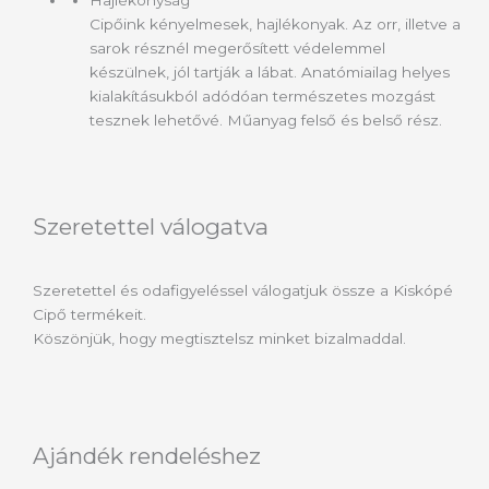
Hajlékonyság
Cipőink kényelmesek, hajlékonyak. Az orr, illetve a
sarok résznél megerősített védelemmel
készülnek, jól tartják a lábat. Anatómiailag helyes
kialakításukból adódóan természetes mozgást
tesznek lehetővé. Műanyag felső és belső rész.
Szeretettel válogatva
Szeretettel és odafigyeléssel válogatjuk össze a Kiskópé
Cipő termékeit.
Köszönjük, hogy megtisztelsz minket bizalmaddal.
Ajándék rendeléshez