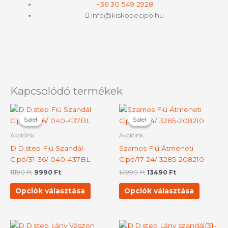
+36 30 549 2928
info@kiskopecipo.hu
Kapcsolódó termékek
Original
Current
Original
Current
Ennek
Ennek
price
price
price
price
Sale!
Sale!
Sale!
Sale!
a
a
was:
is:
was:
is:
terméknek
termék
11190 Ft.
9990 Ft.
14990 Ft.
13490 Ft.
Akcióink
Akcióink
több
több
D.D.step Fiú Szandál
Szamos Fiú Átmeneti
variációja
variációj
Cipő/31-36/ 040-437BL
Cipő/17-24/ 3285-208210
van.
van.
11190
Ft
9990
Ft
14990
Ft
13490
Ft
A
A
változatok
változat
Opciók választása
Opciók választása
a
a
termékoldalon
terméko
választhatók
választh
Ennek
Ennek