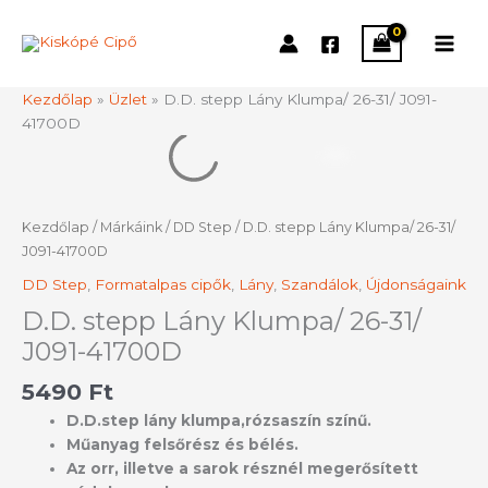
Skip
to
content
Kezdőlap
»
Üzlet
»
D.D. stepp Lány Klumpa/ 26-31/ J091-
41700D
D.D.
stepp
Lány
Klumpa/
Kezdőlap
/
Márkáink
/
DD Step
/ D.D. stepp Lány Klumpa/ 26-31/
26-
J091-41700D
31/
DD Step
,
Formatalpas cipők
,
Lány
,
Szandálok
,
Újdonságaink
J091-
41700D
D.D. stepp Lány Klumpa/ 26-31/
mennyiség
J091-41700D
5490
Ft
D.D.step lány klumpa,rózsaszín színű.
Műanyag felsőrész és bélés.
Az orr, illetve a sarok résznél megerősített