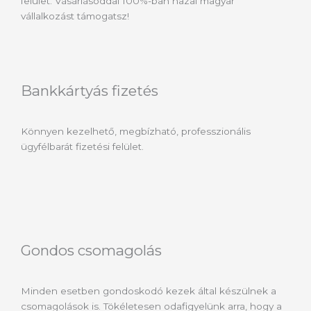
felület. Vásárlásoddal 100%-ban hazai magyar
vállalkozást támogatsz!
Bankkártyás fizetés
Könnyen kezelhető, megbízható, professzionális
ügyfélbarát fizetési felület.
Gondos csomagolás
Minden esetben gondoskodó kezek által készülnek a
csomagolások is. Tökéletesen odafigyelünk arra, hogy a