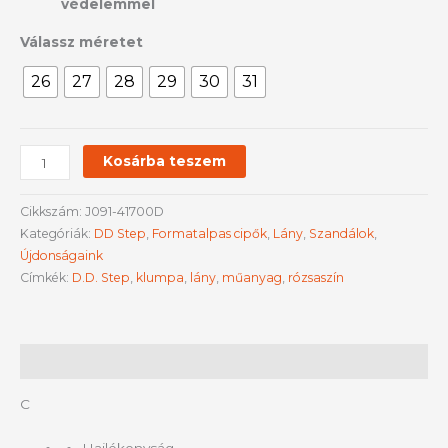
védelemmel
Válassz méretet
26
27
28
29
30
31
Kosárba teszem
Cikkszám:
J091-41700D
Kategóriák:
DD Step
,
Formatalpas cipők
,
Lány
,
Szandálok
,
Újdonságaink
Címkék:
D.D. Step
,
klumpa
,
lány
,
műanyag
,
rózsaszín
Leírás
C