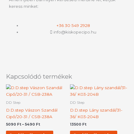
keress minket:
+36 30 549 2928
info@kiskopecipo.hu
Kapcsolódó termékek
Ártartomány:
Ennek
Ennek
5090 Ft
a
a
-
terméknek
termék
5490 Ft
DD Step
DD Step
több
több
D.D.step Vászon Szandál
D.D.step Lány szandál/31-
variációja
variációj
Cipő/20-31 / CSB-238A
36/ K03-204B
van.
van.
5090
Ft
–
5490
Ft
13500
Ft
A
A
változatok
változat