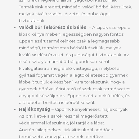
szintnek megfelelő alapanyagokból készülnek.
Termékeink eredeti, minőségi valódi bőrből készültek,
melyek kiváló viselési érzetet és puhaságot
biztosítanak.
Valódi bőr felsőrész és bélés
– A cipők szerepe a
lábak kényelmében, egészségben nagyon fontos.
Éppen ezért termékeinket csak a legmagasabb
minőségű, természetes bőrből készítjük, melyek
kiváló viselési érzetet, és puhaságot biztosítanak. Az
első osztályú marhabőrből gondosan kerül
kiválogatásra a megfelelő vastagságú, melyből a
gyártási folyamat végén a legtökéletesebb gyermek
lábbelit tudjuk elkészíteni. Arra törekszünk, hogy a
gyermek bőrével érintkező részek csak természetes
anyagból készüljenek. Éppen ezért a belső bélés, és
a talpbetét borítása is bőrből készül.
Hajlékonyság
– Cipőink kényelmesek, hajlékonyak.
Az orr, illetve a sarok résznél megerősített
védelemmel készülnek, jól tartják a lábat.
Anatómiailag helyes kialakításukból adódóan
természetes mozgást tesznek lehetővé.