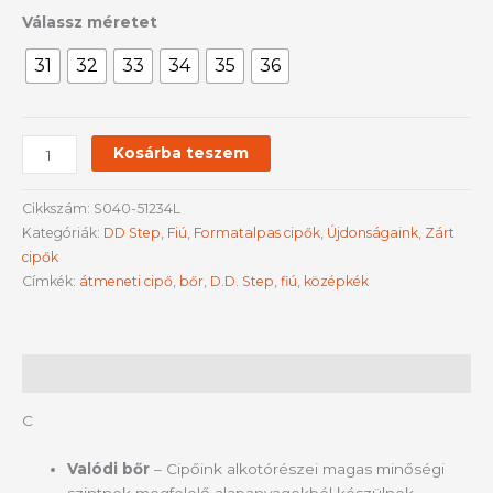
Válassz méretet
31
32
33
34
35
36
Kosárba teszem
Cikkszám:
S040-51234L
Kategóriák:
DD Step
,
Fiú
,
Formatalpas cipők
,
Újdonságaink
,
Zárt
cipők
Címkék:
átmeneti cipő
,
bőr
,
D.D. Step
,
fiú
,
középkék
Leírás
C
Valódi bőr
– Cipőink alkotórészei magas minőségi