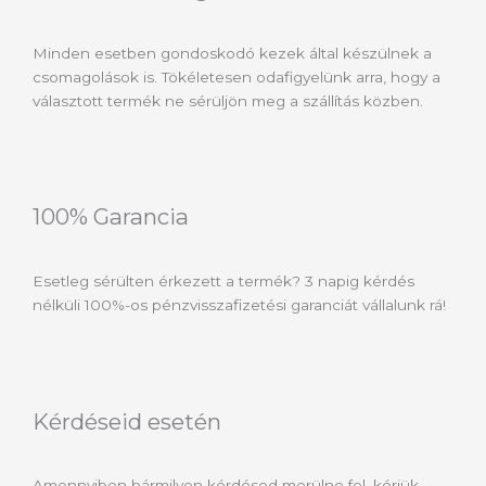
Minden esetben gondoskodó kezek által készülnek a
csomagolások is. Tökéletesen odafigyelünk arra, hogy a
választott termék ne sérüljön meg a szállítás közben.
100% Garancia
Esetleg sérülten érkezett a termék? 3 napig kérdés
nélküli 100%-os pénzvisszafizetési garanciát vállalunk rá!
Kérdéseid esetén
Amennyiben bármilyen kérdésed merülne fel, kérjük