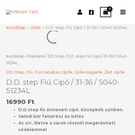
Skip
to
content
Kezdőlap
»
Üzlet
»
D.D. step Fiú Cipő / 31-36 / S040-51234L
D.D.
step
Fiú
Cipő
Kezdőlap
/
Márkáink
/
DD Step
/ D.D. step Fiú Cipő / 31-36 / S040-
/
51234L
31-
DD Step
,
Fiú
,
Formatalpas cipők
,
Újdonságaink
,
Zárt cipők
36
/
D.D. step Fiú Cipő / 31-36 / S040-
S040-
51234L
51234L
mennyiség
16990
Ft
D.D.step fiú átmeneti cipő. Középkék színben.
Valódi bőr felsőrész és bélés
Az orr, illetve a sarok résznél megerősített
védelemmel