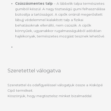
Csúszásmentes talp
– A lábbelik talpa természetes
gumiból készül. A nagy tisztaságú gumi felhasználása
biztosítja a tartósságot. A cipők orránál megerősített
lábujj védelemmel kialakított talp a fizikai
behatásoknak ellenálló, nem csúszik. A cipők
könnyűek, ugyanakkor rugalmasságukból adódóan
hajlékonyak, természetes mozgást tesznek lehetővé.
Szeretettel válogatva
Szeretettel és odafigyeléssel válogatjuk össze a Kiskópé
Cipő termékeit.
Köszönjük, hogy megtisztelsz minket bizalmaddal.